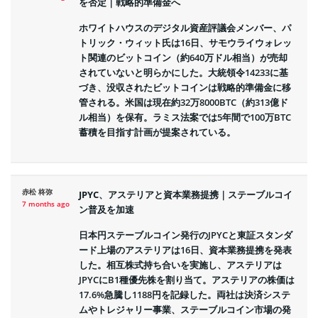
を否定｜戦略的準備金へ
ホワイトハウスのデジタル資産評議会メンバー、パ
トリック・ウィット氏は16日、サモウライウォレッ
ト関連のビットコイン（約640万ドル相当）が売却
されていないと明らかにした。大統領令14233に基
づき、没収されたビットコインは戦略的準備金に移
管される。米国は現在約32万8000BTC（約313億ド
ル相当）を保有。ラミス法案では5年間で100万BTC
蓄積を目指す計画が提案されている。
赤松 柊弥
JPYC、アステリアと資本業務提携｜ステーブルコイ
7 months ago
ン普及を加速
日本円ステーブルコイン発行のJPYCと東証スタンダ
ード上場のアステリアは16日、資本業務提携を発表
した。相互株式持ち合いを実施し、アステリアは
JPYCにB1種優先株を割り当て。アステリアの株価は
17.6%急騰し1188円を記録した。両社は決済システ
ムやトレジャリー事業、ステーブルコイン市場の発