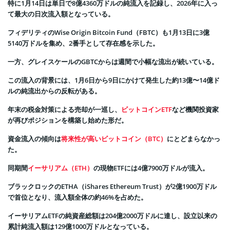
特に1月14日は単日で8億4360万ドルの純流入を記録し、2026年に入っ
て最大の日次流入額となっている。
フィデリティのWise Origin Bitcoin Fund（FBTC）も1月13日に3億
5140万ドルを集め、2番手として存在感を示した。
一方、グレイスケールのGBTCからは週間で小幅な流出が続いている。
この流入の背景には、1月6日から9日にかけて発生した約13億〜14億ド
ルの純流出からの反転がある。
年末の税金対策による売却が一巡し、
ビットコインETF
など機関投資家
が再びポジションを構築し始めた形だ。
資金流入の傾向は
将来性が高いビットコイン（BTC）
にとどまらなかっ
た。
同期間
イーサリアム（ETH）
の現物ETFには4億7900万ドルが流入。
ブラックロックのETHA（iShares Ethereum Trust）が2億1900万ドル
で首位となり、流入額全体の約46%を占めた。
イーサリアムETFの純資産総額は204億2000万ドルに達し、設立以来の
累計純流入額は129億1000万ドルとなっている。