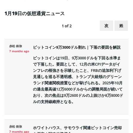
1月19日の仮想通貨ニュース
次
姓
1
of
2
赤松 柊弥
ビットコイン9万3000ドル割れ｜下落の要因を解説
7 months ago
ビットコインは19日、9万3000ドルを下回る水準ま
で下落した。要因として、12月の米CPIデータがイ
ンフレの根強さを示唆したこと、FRBの追加利下げ
見通しを巡る不透明感、トランプ大統領のグリーン
ランド関連関税措置などが挙げられる。2025年10月
の過去最高値12万6000ドルからの調整局面が続いて
おり、次の焦点は9万2600ドルの上抜けか8万8000ド
ルの支持線維持となる。
赤松 柊弥
ホワイトハウス、サモウライ関連ビットコイン売却
7 months ago