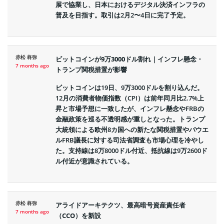
展で協業し、日本におけるデジタル決済インフラの
普及を目指す。取引は2月2〜4日に完了予定。
赤松 柊弥
ビットコインが9万3000ドル割れ｜インフレ懸念・
7 months ago
トランプ関税措置が影響
ビットコインは19日、9万3000ドルを割り込んだ。
12月の消費者物価指数（CPI）は前年同月比2.7%上
昇と市場予想に一致したが、インフレ懸念やFRBの
金融政策を巡る不透明感が重しとなった。トランプ
大統領による欧州8カ国への新たな関税措置やパウエ
ルFRB議長に対する司法省調査も市場心理を冷やし
た。支持線は8万8000ドル付近、抵抗線は9万2600ド
ル付近が意識されている。
赤松 柊弥
アライドアーキテクツ、最高暗号資産責任者
7 months ago
（CCO）を新設