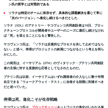
ン氏の哲学とは対照的である.
ソラナは特定のチームに依存せず、具体的な課題解決を通じて常に
「次のバージョン」へ進化し続けるべきだとした.
ソラナ（SOL）のアナトリー・ヤコヴェンコ共同創設者は18日、ブロッ
クチェーンプロトコルが開発者やユーザーのニーズに適応し続けなけれ
ば「死」を迎えることになると警告した。
ヤコヴェンコ氏は、「ソラナは反復的なプロセスを決して止めてはなら
ない」と述べ、停滞がプロジェクトの終焉につながるという考えを明ら
かにした。
この発言は、イーサリアム（ETH）のヴィタリック・ブテリン共同創設
者の主張に対する直接的な応答としてなされたものだ。
ブテリン氏は以前、イーサリアムはいずれ開発者の介入なしに数十年間
自立できる「ウォークアウェイ・テスト」に合格する段階に到達すべき
だと述べていた。
停滞は死、進化こそが生存戦略
ヤコヴェンコ氏は、
ブロックチェーン
ネットワークの進化がいかなる単