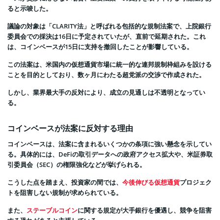
ると示唆した。
議論の対象は「CLARITY法」と呼ばれる包括的な規制法案で、上院銀行
委員会での採決は16日に予定されていたが、直前で延期された。これ
は、コインベースが15日に支持を撤回したことが影響している。
この法案は、米国内の仮想通貨市場に統一的な連邦規制枠組みを設ける
ことを目的としており、数ヶ月にわたる超党派の交渉で作成された。
しかし、業界最大手の反対により、成立の見通しは不透明となってい
る。
コインベースが法案に反対する理由
コインベースは、法案に含まれるいくつかの条項に強い懸念を示してい
る。具体的には、DeFiの取引データへの政府アクセス拡大や、米証券取
引委員会（SEC）の権限強化などが挙げられる。
こうした点を踏まえ、投資家の間では、
今後伸びる仮想通貨
プロジェク
トを阻害しない規制が求められている。
また、
ステーブルコイン
に関する規定が大手銀行を優遇し、競争を阻害