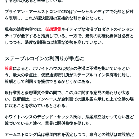
する恐れがあると主張している。
ブライアン・アームストロングCEOはソーシャルメディアで公然と反対
を表明し、これが採決延期の直接的な引き金となった。
現在の法案内容では、
仮想通貨
ネイティブな決済プロダクトのインセン
ティブが低下すると指摘している。一方で、規制の明確化自体は必要と
しつつも、過度な制限には慎重な姿勢を崩していない。
ステーブルコインの利回りが争点に
報道
によると、ホワイトハウスは交渉の停滞に不満を抱いているとい
う。最大の争点は、仮想通貨取引所がステーブルコイン保有者に対し、
報酬として利回りを提供できるかどうかにある。
銀行業界と仮想通貨企業の間で、この点に関する意見の隔たりが大き
い。政府側は、コインベースが金利面での譲歩案を示した上で交渉の場
に戻ることを求めているとされる。
ホワイトハウスのデビッド・サックス氏は、法案成立はかつてないほど
近づいていると述べ、業界に関係修復を促した。
アームストロング氏は報道内容を否定しつつ、政府との対話は建設的だ