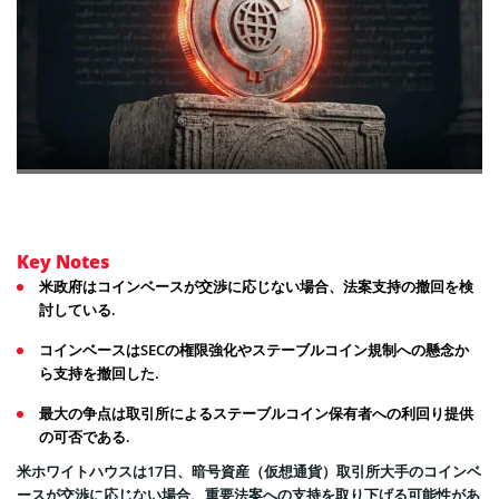
Key Notes
米政府はコインベースが交渉に応じない場合、法案支持の撤回を検
討している.
コインベースはSECの権限強化やステーブルコイン規制への懸念か
ら支持を撤回した.
最大の争点は取引所によるステーブルコイン保有者への利回り提供
の可否である.
米ホワイトハウスは17日、暗号資産（仮想通貨）取引所大手のコインベ
ースが交渉に応じない場合、重要法案への支持を取り下げる可能性があ