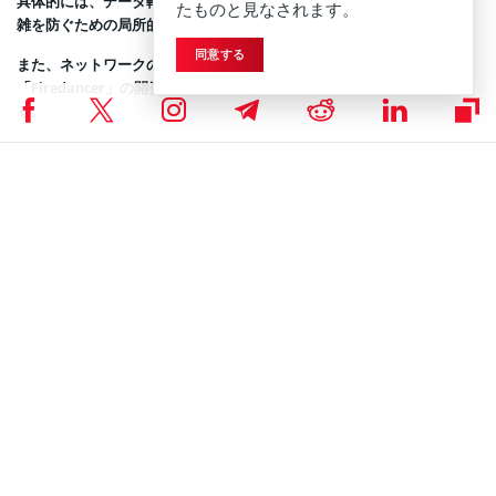
具体的には、データ転送を改善するQUICの実装や、ネットワークの混
たものと見なされます。
雑を防ぐための局所的な手数料市場の導入などを挙げた。
同意する
また、ネットワークの信頼性を高めるためのバリデータクライアント
「Firedancer」の開発など、具体的な問題に対処する姿勢を示してい
る。
将来的には、ネットワークの取引手数料を活用してAIによる開発支援を
行う構想も描いている。
ヤコヴェンコ氏は、すべての問題を解決することは不可能であり、どの
問題に対処するかという困難な選択こそがプロトコルの整合性を保つた
めに必要だと述べた。
現在のソラナには常に「次のバージョン」が待ち受けており、新たな貢
献者によってエコシステムが成熟していくことへの期待を示して締めく
くった。
Coinspeakerは公平で透明性の高い報道に努めていま
DISCLAIMER:
す。この記事は正確かつタイムリーな情報提供を目的としています
が、投資助言ではありません。市場状況は急速に変化するため、投資
判断の前に情報確認と専門家への相談を強く推奨します。