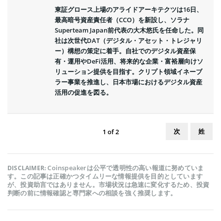
東証グロース上場のアライドアーキテクツは16日、
最高暗号資産責任者（CCO）を新設し、ソラナ
Superteam Japan前代表の大木悠氏を任命した。同
社は次世代DAT（デジタル・アセット・トレジャリ
ー）構想の策定に着手。自社でのデジタル資産保
有・運用やDeFi活用、将来的な企業・富裕層向けソ
リューション提供を目指す。クリプト領域イネーブ
ラー事業を推進し、日本市場におけるデジタル資産
活用の促進を図る。
次
姓
1
of
2
Coinspeakerは公平で透明性の高い報道に努めていま
DISCLAIMER:
す。この記事は正確かつタイムリーな情報提供を目的としています
が、投資助言ではありません。市場状況は急速に変化するため、投資
判断の前に情報確認と専門家への相談を強く推奨します。