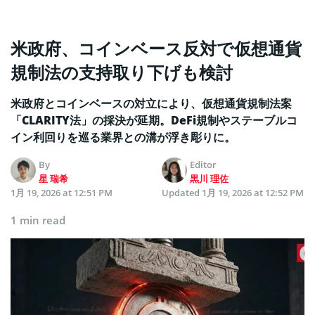
米政府、コインベース反対で仮想通貨
規制法の支持取り下げも検討
米政府とコインベースの対立により、仮想通貨規制法案
「CLARITY法」の採決が延期。DeFi規制やステーブルコ
イン利回りを巡る業界との溝が浮き彫りに。
By
Editor
星 瑞希
黒川 理佐
1月 19, 2026 at 12:51 PM
Updated
1月 19, 2026 at 12:52 PM
1 min read