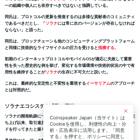
一の組織や個人にも依存すべきではないと強調している。
同氏は、プロトコルの更新を推進するのは多様な貢献者のコミュニティ
であるべきだとし、「
ソラナ
には常に次のバージョンが存在しなければ
ならない」と語った。
同氏は、ブロックチェーンも他のコンピューティングプラットフォーム
と同様に技術的なライフサイクルの圧力を受けると
指摘する。
初期のインターネットプロトコルやモバイルOSが適応に失敗して重要
性を失った歴史的な例を挙げ、変化する市場環境や技術的状況の中で有
用性を維持することが
ソラナ
の生存に不可欠だと説いた。
これは、最終的な安定性と不変性を重視する
イーサリアム
のアプローチ
とは対照的だ。
ソラナエコシステム成熟に期待
ソラナの開発軌跡について、ヤコヴェンコ氏は2020年のメインネット立
Coinspeaker Japan（当サイト）は
ち上げ以来、取引速度の向上とコスト削減のために多数のアップグレー
Cookieを使用し、利便性の向上・分
ドを行ってきたと振り返る。
析・広告表示に活用します。「同意
する」を押すと、ポリシーに同意し