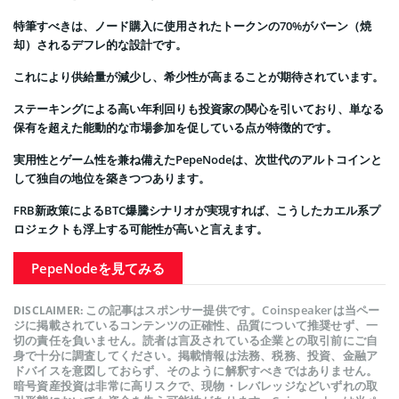
特筆すべきは、ノード購入に使用されたトークンの70%がバーン（焼
却）されるデフレ的な設計です。
これにより供給量が減少し、希少性が高まることが期待されています。
ステーキングによる高い年利回りも投資家の関心を引いており、単なる
保有を超えた能動的な市場参加を促している点が特徴的です。
実用性とゲーム性を兼ね備えたPepeNodeは、次世代のアルトコインと
して独自の地位を築きつつあります。
FRB新政策によるBTC爆騰シナリオが実現すれば、こうしたカエル系プ
ロジェクトも浮上する可能性が高いと言えます。
PepeNodeを見てみる
この記事はスポンサー提供です。Coinspeakerは当ペー
DISCLAIMER:
ジに掲載されているコンテンツの正確性、品質について推奨せず、一
切の責任を負いません。読者は言及されている企業との取引前にご自
身で十分に調査してください。掲載情報は法務、税務、投資、金融ア
ドバイスを意図しておらず、そのように解釈すべきではありません。
暗号資産投資は非常に高リスクで、現物・レバレッジなどいずれの取