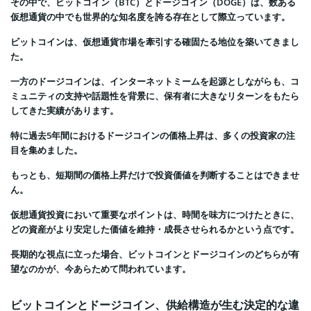
その中で、ビットコイン（BTC）とドージコイン（DOGE）は、数ある
仮想通貨の中でも世界的な知名度を誇る存在として際立っています。
ビットコインは、仮想通貨市場を牽引する確固たる地位を築いてきまし
た。
一方のドージコインは、インターネットミームを起源としながらも、コ
ミュニティの支持や話題性を背景に、保有者に大きなリターンをもたら
してきた実績があります。
特に過去5年間におけるドージコインの価格上昇は、多くの投資家の注
目を集めました。
もっとも、短期間の価格上昇だけで投資価値を判断することはできませ
ん。
仮想通貨投資において重要なポイントは、時間を味方につけたときに、
どの資産がより安定した価値を維持・成長させられるかという点です。
長期的な視点に立った場合、ビットコインとドージコインのどちらが有
望なのかが、今あらためて問われています。
ビットコインとドージコイン、供給構造が生む決定的な違