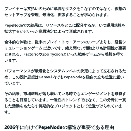
プレイヤーは支払いのために単調なタスクをこなすのではなく、仮想の
セットアップを管理、最適化、拡張することが求められます。
PepeNodeでの結果は、リソースをどこに配分するか、いつ運用規模を
拡大するかといった意思決定によって形成されます。
全体的な体験は、従来のプレイ・トゥ・アーンのループよりも、経営シ
ミュレーションゲームに近いです。絶え間ない活動よりも計画性が重要
とされる、FactorioやZoo Tycoonといった戦略ゲームから着想を得て
います。
パフォーマンスが最適化とシステムレベルの決定によって左右されるた
め、この設計思想はGameFi内でもPepeNodeを独自の立ち位置に置い
ています。
その結果、市場環境が落ち着いている時でもエンゲージメントを維持す
ることを目指しています。一過性のトレンドではなく、この分野に一貫
した活動をもたらす長期的なプロジェクトとして位置づけられていま
す。
2026年に向けてPepeNodeの構造が重要である理由