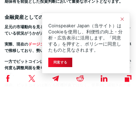
期保有を前提とした投資判断において重要なポイントとなります。
金融資産としての成熟度と将来性
Coinspeaker Japan（当サイト）は
足元の市場動向を見ると、ドージコインへの関心は以前に比べて後退し
Cookieを使用し、利便性の向上・分
ている状況がうかがえます。
析・広告表示に活用します。「同意
する」を押すと、ポリシーに同意し
実際、現在の
ドージコイン価格
は、過去最高値から約80％下落した水準
たものと見なされます。
で推移しており、勢いの鈍化が数字にも表れています。
一方でビットコインは、短期的な下押し圧力を受けながらも、これまで
同意する
何度も調整局面を乗り越え、結果として高値を更新してきた実績があり
ます。
現在、ビットコインは単なる投機対象ではなく、世界的に認知された金
融資産としての地位を確立しています。
伝統的な金融機関や大手資産運用会社、上場企業に加え、一部の政府ま
でもがビットコインに注目し、資本投資を進めています。
経済活動や金融システムへの統合が進むにつれ、市場全体の厚みと流動
性が高まり、資産としての安定性も向上しています。