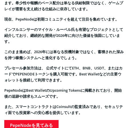
ます。希少性や報酬のペース配分は単なる供給制限ではなく、ゲームプ
レイが需要を支え続ける仕組みに依存しています。
現在、PepeNodeは初期コミュニティを超えて注目を集めています。
インフルエンサーのマイケル・ルーベル氏も有望なプロジェクトとして
紹介しており、継続的な開発が2026年に向けた価値を強固にしていま
す。
このまま進めば、2026年には単なる投機対象ではなく、蓄積された深み
を持つ稼働システムへと進化するでしょう。
プレセール参加方法は、 公式サイトにてETH、BNB、USDT、またはカ
ードでPEPENODEトークンを購入可能です。Best Walletなどの主要ウ
ォレットを接続して利用できます。
PepeNodeはBest WalletのUpcoming Tokensに掲載されており、開始
後の追跡や請求もスムーズです。
また、スマートコントラクトはCoinsultの監査済みであり、セキュリテ
ィ面でも投資家への安心感を提供しています。
PepeNodeを見てみる