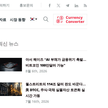
의하기
홍보문의
Currency
자료
시장 동향
Converter
최신 뉴스
아서 헤이즈 “AI 부채가 금융위기 촉발…
비트코인 100만달러 가능”
8월 6th, 2026
월스트리트의 114조 달러 판도 바꾼다…
美 DTCC, 주식·국채 실물자산 토큰화 실
시간 가동
7월 16th, 2026