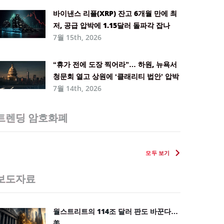
바이낸스 리플(XRP) 잔고 6개월 만에 최
저, 공급 압박에 1.15달러 돌파각 잡나
7월 15th, 2026
“휴가 전에 도장 찍어라”… 하원, 뉴욕서
청문회 열고 상원에 ‘클래리티 법안’ 압박
7월 14th, 2026
트렌딩 암호화폐
모두 보기
보도자료
월스트리트의 114조 달러 판도 바꾼다…
美 ...