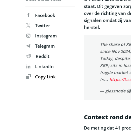
staat. Dit gegeven zo
over de richting van 
Facebook
signalen omdat zij va
Twitter
herstel.
Instagram
The share of XR
Telegram
since Nov 2024,
Reddit
Today, despite 
XRP) sits in los
LinkedIn
fragile market 
Copy Link
📉…
https://t.
— glassnode (
Context rond de
De meting dat 41 proc