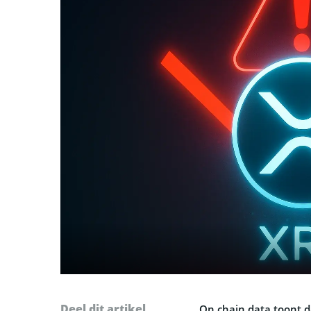
Deel dit artikel
On chain data toont da