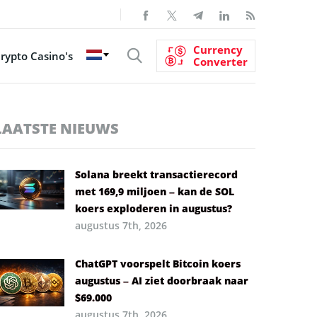
Currency
rypto Casino's
Converter
LAATSTE NIEUWS
Solana breekt transactierecord
met 169,9 miljoen – kan de SOL
koers exploderen in augustus?
augustus 7th, 2026
ChatGPT voorspelt Bitcoin koers
augustus – AI ziet doorbraak naar
$69.000
augustus 7th, 2026