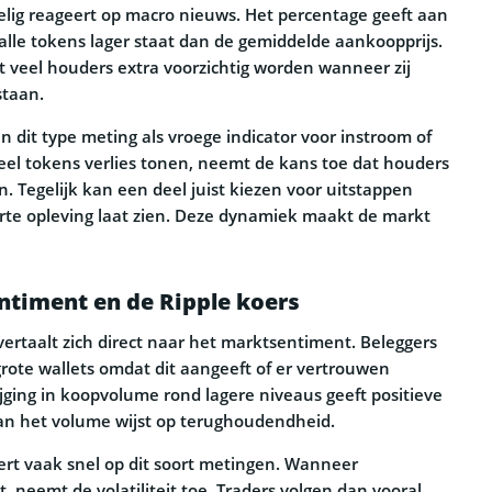
lig reageert op macro nieuws. Het percentage geeft aan
 alle tokens lager staat dan de gemiddelde aankoopprijs.
t veel houders extra voorzichtig worden wanneer zij
staan.
n dit type meting als vroege indicator voor instroom of
el tokens verlies tonen, neemt de kans toe dat houders
 Tegelijk kan een deel juist kiezen voor uitstappen
rte opleving laat zien. Deze dynamiek maakt de markt
entiment en de Ripple koers
vertaalt zich direct naar het marktsentiment. Beleggers
grote wallets omdat dit aangeeft of er vertrouwen
tijging in koopvolume rond lagere niveaus geeft positieve
van het volume wijst op terughoudendheid.
ert vaak snel op dit soort metingen. Wanneer
 neemt de volatiliteit toe. Traders volgen dan vooral