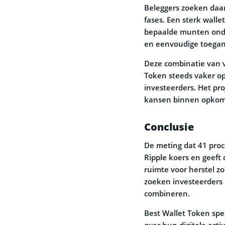
Beleggers zoeken daarn
fases. Een sterk walle
bepaalde munten onde
en eenvoudige toegan
Deze combinatie van ve
Token steeds vaker op
investeerders. Het pr
kansen binnen opkom
Conclusie
De meting dat 41 pro
Ripple koers en geeft 
ruimte voor herstel z
zoeken investeerders 
combineren.
Best Wallet Token spee
over hun digitale acti