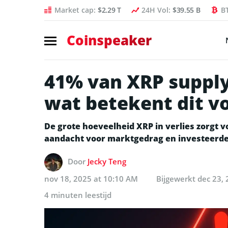
Market cap:
$2.29 T
24H Vol:
$39.55 B
B
Coinspeaker
41% van XRP supply 
wat betekent dit vo
De grote hoeveelheid XRP in verlies zorgt v
aandacht voor marktgedrag en investeerd
Door
Jecky Teng
nov 18, 2025 at 10:10 AM
Bijgewerkt
dec 23,
4 minuten leestijd