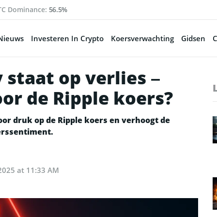
TC Dominance:
56.5%
Nieuws
Investeren In Crypto
Koersverwachting
Gidsen
C
staat op verlies –
or de Ripple koers?
oor druk op de Ripple koers en verhoogt de
erssentiment.
 2025 at 11:33 AM