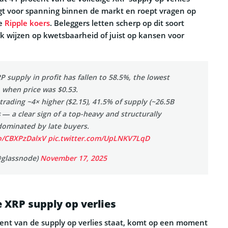
rgt voor spanning binnen de markt en roept vragen op
de
Ripple koers
. Beleggers letten scherp op dit soort
ak wijzen op kwetsbaarheid of juist op kansen voor
P supply in profit has fallen to 58.5%, the lowest
 when price was $0.53.
trading ~4× higher ($2.15), 41.5% of supply (~26.5B
s — a clear sign of a top-heavy and structurally
dominated by late buyers.
co/CBXPzDalxV
pic.twitter.com/UpLNKV7LqD
@glassnode)
November 17, 2025
 XRP supply op verlies
ent van de supply op verlies staat, komt op een moment