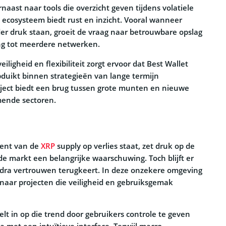
aast naar tools die overzicht geven tijdens volatiele
t ecosysteem biedt rust en inzicht. Vooral wanneer
r druk staan, groeit de vraag naar betrouwbare opslag
g tot meerdere netwerken.
iligheid en flexibiliteit zorgt ervoor dat Best Wallet
duikt binnen strategieën van lange termijn
oject biedt een brug tussen grote munten en nieuwe
ende sectoren.
cent van de
XRP
supply op verlies staat, zet druk op de
de markt een belangrijke waarschuwing. Toch blijft er
odra vertrouwen terugkeert. In deze onzekere omgeving
naar projecten die veiligheid en gebruiksgemak
lt in op die trend door gebruikers controle te geven
va met een intuïtieve interface. Terwijl macro