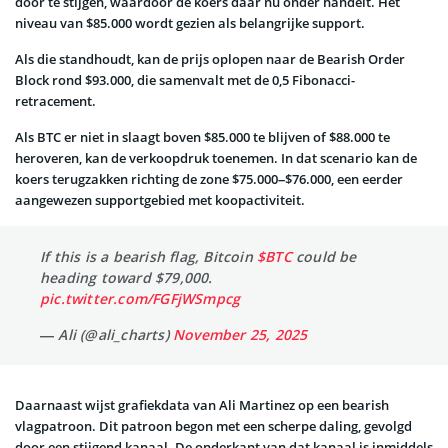
door te stijgen, waardoor de koers daar nu onder handelt. Het
niveau van $85.000 wordt gezien als belangrijke support.
Als die standhoudt, kan de prijs oplopen naar de Bearish Order
Block rond $93.000, die samenvalt met de 0,5 Fibonacci-
retracement.
Als BTC er niet in slaagt boven $85.000 te blijven of $88.000 te
heroveren, kan de verkoopdruk toenemen. In dat scenario kan de
koers terugzakken richting de zone $75.000–$76.000, een eerder
aangewezen supportgebied met koopactiviteit.
If this is a bearish flag, Bitcoin
$BTC
could be
heading toward $79,000.
pic.twitter.com/FGFjWSmpcg
— Ali (@ali_charts)
November 25, 2025
Daarnaast wijst grafiekdata van Ali Martinez op een bearish
vlagpatroon. Dit patroon begon met een scherpe daling, gevolgd
door een stijgend kanaal. De onderkant van dat kanaal is inmiddels