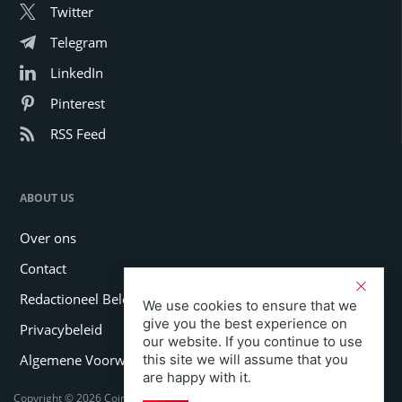
Twitter
Telegram
LinkedIn
Pinterest
RSS Feed
ABOUT US
Over ons
Contact
Redactioneel Beleid
We use cookies to ensure that we
give you the best experience on
Privacybeleid
our website. If you continue to use
Algemene Voorwaarden
this site we will assume that you
are happy with it.
Copyright © 2026 Coinspeaker LTD. All rights reserved.