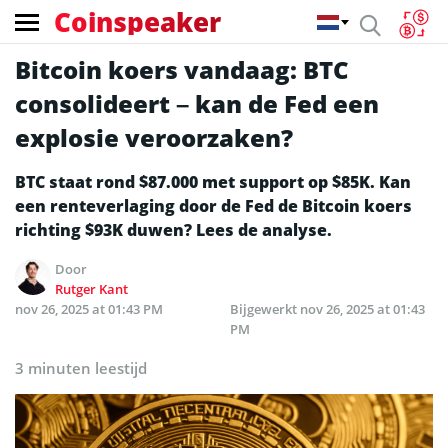
Coinspeaker
Bitcoin koers vandaag: BTC
consolideert – kan de Fed een
explosie veroorzaken?
BTC staat rond $87.000 met support op $85K. Kan
een renteverlaging door de Fed de Bitcoin koers
richting $93K duwen? Lees de analyse.
Door
Rutger Kant
nov 26, 2025 at 01:43 PM
Bijgewerkt
nov 26, 2025 at 01:43
PM
3 minuten leestijd