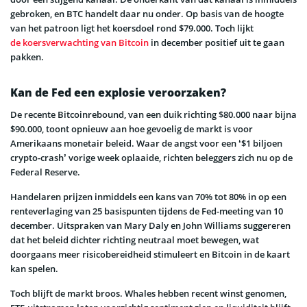
gebroken, en BTC handelt daar nu onder. Op basis van de hoogte
van het patroon ligt het koersdoel rond $79.000. Toch lijkt
de koersverwachting van Bitcoin
in december positief uit te gaan
pakken.
Kan de Fed een explosie veroorzaken?
De recente Bitcoinrebound, van een duik richting $80.000 naar bijna
$90.000, toont opnieuw aan hoe gevoelig de markt is voor
Amerikaans monetair beleid. Waar de angst voor een ‘$1 biljoen
crypto-crash’ vorige week oplaaide, richten beleggers zich nu op de
Federal Reserve.
Handelaren prijzen inmiddels een kans van 70% tot 80% in op een
renteverlaging van 25 basispunten tijdens de Fed-meeting van 10
december. Uitspraken van Mary Daly en John Williams suggereren
dat het beleid dichter richting neutraal moet bewegen, wat
doorgaans meer risicobereidheid stimuleert en Bitcoin in de kaart
kan spelen.
Toch blijft de markt broos. Whales hebben recent winst genomen,