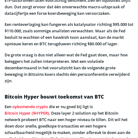
ETF-uitstromen laten voorzichtig sentiment zien en liquiditeit blijft
dun. Dat zorgt ervoor dat één onverwachte macro-uitspraak of
datacijfertje een forse koersbeweging kan veroorzaken.
Een renteverlaging kan fungeren als katalysator richting $95.000 tot
$110.000, zoals sommige analisten verwachten. Maar als de Fed
besluit te wachten of een hawkish toon aanslaat, kan de markt
opnieuw keren en BTC terugduwen richting $80.000 of lager.
De grote vraag is dus niet alleen wat de Fed gaat doen, maar hoe
beleggers het zullen interpreteren. Met een volatiele
decembermaand in het vooruitzicht kan de volgende grote
beweging in Bitcoins koers slechts één persconferentie verwijderd
zijn.
Bitcoin Hyper bouwt toekomst van BTC
Een
opkomende crypto
die er nu goed bij ligt is
Bitcoin Hyper ($HYPER)
. Deze layer 2 solution op het Bitcoin
netwerk probeert BTC naar een hoger niveau te tillen. Dit wil het
doen door snelle, goedkope transacties en een hogere
schaalbaarheid mogelijk te maken, zonder afbreuk te doen aan de