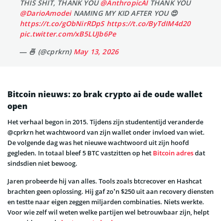
THIS SHIT, THANK YOU
@AnthropicAI
THANK YOU
@DarioAmodei
NAMING MY KID AFTER YOU 😍
https://t.co/gObNirRDpS
https://t.co/ByTdIM4d20
pic.twitter.com/xB5LUJb6Pe
— 🍜 (@cprkrn)
May 13, 2026
Bitcoin nieuws: zo brak crypto ai de oude wallet
open
Het verhaal begon in 2015. Tijdens zijn studententijd veranderde
@cprkrn het wachtwoord van zijn wallet onder invloed van wiet.
De volgende dag was het nieuwe wachtwoord uit zijn hoofd
gegleden. In totaal bleef 5 BTC vastzitten op het
Bitcoin adres
dat
sindsdien niet bewoog.
Jaren probeerde hij van alles. Tools zoals btcrecover en Hashcat
brachten geen oplossing. Hij gaf zo’n $250 uit aan recovery diensten
en testte naar eigen zeggen miljarden combinaties. Niets werkte.
Voor wie zelf wil weten welke partijen wel betrouwbaar zijn, helpt