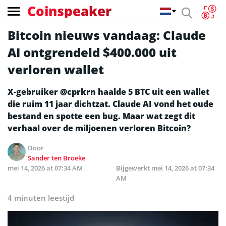
Coinspeaker
Bitcoin nieuws vandaag: Claude
AI ontgrendeld $400.000 uit
verloren wallet
X-gebruiker @cprkrn haalde 5 BTC uit een wallet
die ruim 11 jaar dichtzat. Claude AI vond het oude
bestand en spotte een bug. Maar wat zegt dit
verhaal over de miljoenen verloren Bitcoin?
Door
Sander ten Broeke
mei 14, 2026 at 07:34 AM
Bijgewerkt
mei 14, 2026 at 07:34
AM
4 minuten leestijd