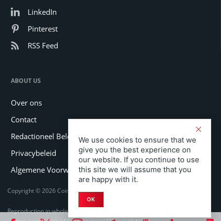
LinkedIn
Pinterest
RSS Feed
ABOUT US
Over ons
Contact
Redactioneel Beleid
We use cookies to ensure that we
give you the best experience on
Privacybeleid
our website. If you continue to use
Algemene Voorwaarden
this site we will assume that you
are happy with it.
Copyright © 2026 Coinspeaker LTD. All rights reserved.
OK
Reproduction in whole or in part in any form or medium without express