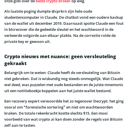
onze gids over de
beste crypto broker
op weg.
Als laatste poging dumpte @cprkrn zijn hele oude
studentencomputer in Claude. De chatbot vond een oudere backup
van de wallet uit december 2019. Daarnaast spotte Claude een fout
in btcrecover die de gedeelde sleutel en het wachtwoord in de
verkeerde volgorde aan elkaar plakte. Na de correctie rolde de
private key er gewoon uit.
Crypto nieuws met nuance: geen versleuteling
gekraakt
Belangrijk om te weten: Claude heeft de versleuteling van Bitcoin
niet gebroken. Dat is wiskundig nog steeds onmogelijk. Wat Claude
wel deed, was puzzelen met oude bestanden en de juiste mnemonic
uit een notitieboekje koppelen aan het juiste wallet bestand.
Een recovery expert verwoordde het zo tegenover Decrypt: het ging
vooral om “forensische sortering” en niet om wachtwoorden
kraken. De totale rekenkracht kostte slechts $15. Een mooi
voorbeeld van wat crypto ai kan doen zonder de regels van Bitcoin
zelf aan te tasten.