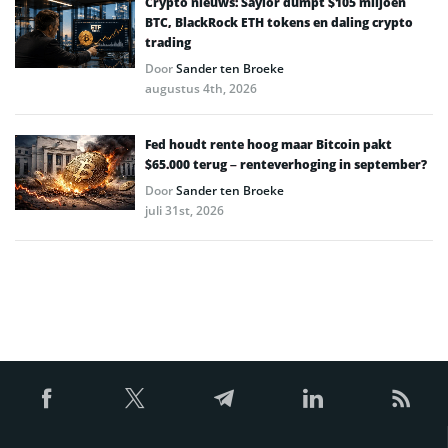
Crypto nieuws: Saylor dumpt $105 miljoen
BTC, BlackRock ETH tokens en daling crypto
trading
Door
Sander ten Broeke
augustus 4th, 2026
Fed houdt rente hoog maar Bitcoin pakt
$65.000 terug – renteverhoging in september?
Door
Sander ten Broeke
juli 31st, 2026