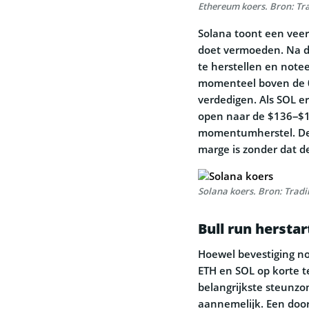
Ethereum koers. Bron: Tr
Solana toont een veerk
doet vermoeden. Na de
te herstellen en note
momenteel boven de 0,
verdedigen. Als SOL er
open naar de $136–$14
momentumherstel. De 
marge is zonder dat d
Solana koers. Bron: Trad
Bull run herstar
Hoewel bevestiging no
ETH en SOL op korte t
belangrijkste steunzo
aannemelijk. Een door