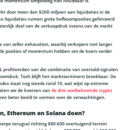
se momentum simpelweg niet houdbaar is.
rkt door meer dan $200 miljoen aan liquidaties in de
ke liquidaties ruimen grote hefboomposities geforceerd
ienlijk deel van de verkoopdruk ineens van de markt
ie van seller exhaustion, waarbij verkopers niet langer
e posities of momentum hebben om de koers verder
L profiteerden van die combinatie van oversold-signalen
omdruk. Toch blijft het marktsentiment breekbaar. De
ndex staat nog steeds rond 10, wat wijst op extreme
 Laten we de koersen van
de drie veelbelovende crypto
een beter beeld te vormen over de verwachtingen.
in, Ethereum en Solana doen?
herpe terugval richting $80.600 overtuigend terrein