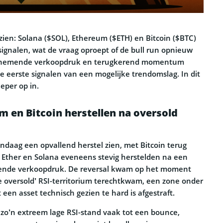
zien: Solana ($SOL), Ethereum ($ETH) en Bitcoin ($BTC)
signalen, wat de vraag oproept of de bull run opnieuw
 afnemende verkoopdruk en terugkerend momentum
e eerste signalen van een mogelijke trendomslag. In dit
ieper op in.
m en Bitcoin herstellen na oversold
andaag een opvallend herstel zien, met Bitcoin terug
l Ether en Solana eveneens stevig herstelden na een
ende verkoopdruk. De reversal kwam op het moment
me oversold’ RSI-territorium terechtkwam, een zone onder
 een asset technisch gezien te hard is afgestraft.
e zo’n extreem lage RSI-stand vaak tot een bounce,