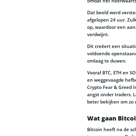
omdat het neerwaart
Dat beeld werd verste
afgelopen 24 uur. Zul
op, waardoor een aanz
verdwijnt.
Dit creëert een situat
voldoende openstaand
omlaag te duwen.
Vooral BTC, ETH en SO
en weggevaagde hefbo
Crypto Fear & Greed I
angst onder traders.
beter bekijken om zo 
Wat gaan Bitco
Bitcoin heeft na de sc