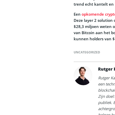
trend echt kantelt en 
Een
opkomende crypt
Deze layer 2 solution 
$28,3 miljoen weten op
van Bitcoin aan het bo
kunnen holders van $
UNCATEGORIZED
Rutger 
Rutger Ka
een techn
blockchai
Zijn doel
publiek. 
achtergr
helpen hu