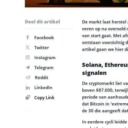
Deel dit artikel
De markt laat herstel 
veren op na oversold-
van start gaat. Met
Facebook
ontstaan voorzichtig d
Twitter
artikel gaan we hier d
Instagram
Solana, Ethereu
Telegram
signalen
Reddit
De cryptomarkt liet v
LinkedIn
boven $87.000, terwij
periode van aanhoud
Copy Link
dat Bitcoin in ‘extre
de 30 die aangeeft dat
In eerdere cycli leidd