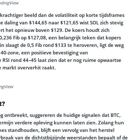
adingView
rachtiger beeld dan de volatiliteit op korte tijdsframes
 daling van $144,65 naar $121,65 wist SOL zich stevig
ert het opnieuw boven $129. De koers houdt zich
236 Fib op $127,08, een belangrijk teken dat kopers
in slaagt de 0,5 Fib rond $133 te heroveren, ligt de weg
0-zone, een positieve bevestiging van
RSI rond 44–45 laat zien dat er nog ruime opwaartse
e markt oververhit raakt.
ingView
t?
g ontbreekt, suggereren de huidige signalen dat BTC,
ermijn verdere opleving kunnen laten zien. Zolang hun
nes standhouden, blijft een vervolg van het herstel
braak van de dichtstbijzijnde weerstanden bepaalt of de