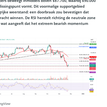
ers beweegt inmiddels boven $87.700, waarbij $90.000
lissingspunt vormt. Dit voormalige supportgebied
grijke weerstand: een doorbraak zou bevestigen dat
acht winnen. De RSI herstelt richting de neutrale zone
, wat aangeeft dat het extreem bearish momentum
ingView