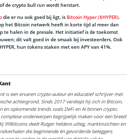
of de crypto bull run wordt herstart.
o
die er nu ook goed bij ligt, is
Bitcoin Hyper ($HYPER)
.
op het Bitcoin netwerk heeft in korte tijd al meer dan
 te halen in de presale. Het initiatief is de toekomst
uwen; dit valt goed in de smaak bij investeerders. Ook
HYPER, hun tokens staken met een APY van 41%.
Kant
nt is een ervaren crypto-auteur en educatief schrijver met
ische achtergrond. Sinds 2017 verdiept hij zich in Bitcoin,
n en opkomende trends zoals DeFi en AI binnen crypto.
: complexe onderwerpen begrijpelijk maken voor een breed
Bij 99Bitcoins deelt Rutger heldere uitleg, marktinzichten en
ondverhalen die beginnende én gevorderde beleggers
n weg te vinden in de wereld van digitale valuta.