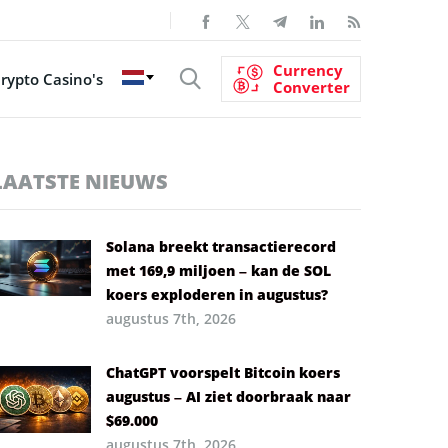
Currency
rypto Casino's
Converter
LAATSTE NIEUWS
Solana breekt transactierecord
met 169,9 miljoen – kan de SOL
koers exploderen in augustus?
augustus 7th, 2026
ChatGPT voorspelt Bitcoin koers
augustus – AI ziet doorbraak naar
$69.000
augustus 7th, 2026