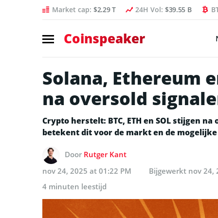
Market cap:
$2.29 T
24H Vol:
$39.55 B
B
Coinspeaker
Solana, Ethereum en
na oversold signale
Crypto herstelt: BTC, ETH en SOL stijgen na 
betekent dit voor de markt en de mogelijke 
Door
Rutger Kant
nov 24, 2025 at 01:22 PM
Bijgewerkt
nov 24, 
4 minuten leestijd