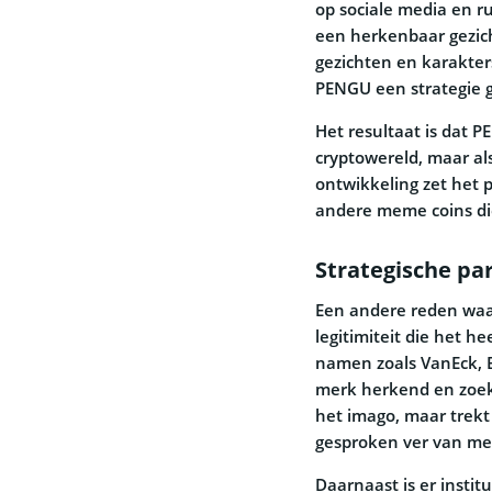
op sociale media en r
een herkenbaar gezich
gezichten en karakter
PENGU een strategie ge
Het resultaat is dat P
cryptowereld, maar al
ontwikkeling zet het 
andere meme coins die
Strategische par
Een andere reden waa
legitimiteit die het h
namen zoals VanEck, B
merk herkend en zoeke
het imago, maar trekt
gesproken ver van me
Daarnaast is er instit