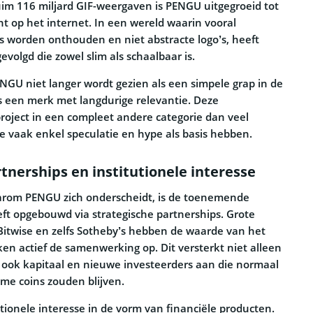
uim 116 miljard GIF-weergaven is PENGU uitgegroeid tot
t op het internet. In een wereld waarin vooral
s worden onthouden en niet abstracte logo’s, heeft
volgd die zowel slim als schaalbaar is.
ENGU niet langer wordt gezien als een simpele grap in de
s een merk met langdurige relevantie. Deze
project in een compleet andere categorie dan veel
 vaak enkel speculatie en hype als basis hebben.
tnerships en institutionele interesse
rom PENGU zich onderscheidt, is de toenemende
eeft opgebouwd via strategische partnerships. Grote
itwise en zelfs Sotheby’s hebben de waarde van het
n actief de samenwerking op. Dit versterkt niet alleen
 ook kapitaal en nieuwe investeerders aan die normaal
me coins zouden blijven.
utionele interesse in de vorm van financiële producten.