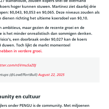
,027 standhoudt, zouden kopers snel de overhand
koers hoger kunnen stuwen. Martinez ziet daarbij drie
ppen: $0,043, $0,053 en $0,065. Deze niveaus zouden als
dienen richting het ultieme koersdoel van $0,10.
en ambitieus, maar gezien de recente groei en de
sse is het minder onrealistisch dan sommigen denken.
 risico’s, een doorbraak onder $0,027 kan de koers
4 duwen. Toch lijkt de markt momenteel
hebben in verdere groei.
itter.com/nSVmuSaZ0J
etups (@LowEffortBull)
August 22, 2025
unity en cultuur
ijlers onder PENGU is de community. Met miljoenen