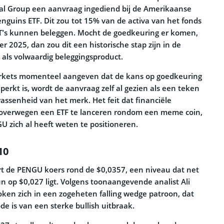
al Group een aanvraag ingediend bij de Amerikaanse
nguins ETF. Dit zou tot 15% van de activa van het fonds
T’s kunnen beleggen. Mocht de goedkeuring er komen,
er 2025, dan zou dit een historische stap zijn in de
als volwaardig beleggingsproduct.
rkets momenteel aangeven dat de kans op goedkeuring
perkt is, wordt de aanvraag zelf al gezien als een teken
senheid van het merk. Het feit dat financiële
 overwegen een ETF te lanceren rondom een meme coin,
U zich al heeft weten te positioneren.
10
t de PENGU koers rond de $0,0357, een niveau dat net
n op $0,027 ligt. Volgens toonaangevende analist Ali
oken zich in een zogeheten falling wedge patroon, dat
e is van een sterke bullish uitbraak.