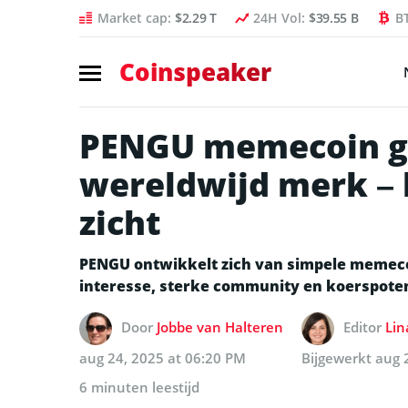
Market cap:
$2.29 T
24H Vol:
$39.55 B
B
Coinspeaker
PENGU memecoin gro
wereldwijd merk – 
zicht
PENGU ontwikkelt zich van simpele memecoi
interesse, sterke community en koerspoten
Door
Jobbe van Halteren
Editor
Lin
aug 24, 2025 at 06:20 PM
Bijgewerkt
aug 
6 minuten leestijd