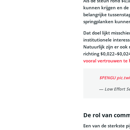
Als de steun rond $0
kunnen krijgen en de 
belangrijke tussensta
springplanken kunnen 
Dat doel lijkt misschi
institutionele intere
Natuurlijk zijn er ook
richting $0,022–$0,02
vooral vertrouwen te 
$PENGU
pic.tw
— Low Effort S
De rol van comm
Een van de sterkste p