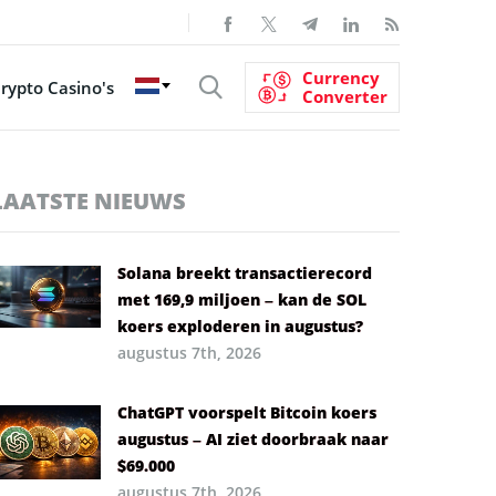
Currency
rypto Casino's
Converter
LAATSTE NIEUWS
Solana breekt transactierecord
met 169,9 miljoen – kan de SOL
koers exploderen in augustus?
augustus 7th, 2026
ChatGPT voorspelt Bitcoin koers
augustus – AI ziet doorbraak naar
$69.000
augustus 7th, 2026