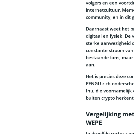
volgers en een voortd
internetcultuur. Mem
community, en in dit ge
Daarnaast weet het pr
digitaal en fysiek. De
sterke aanwezigheid o
constante stroom van z
bestaande fans, maar 
aan.
Het is precies deze c
PENGU zich onderschei
Inu, die voornamelij
buiten crypto herkent
Vergelijking me
WEPE
In dezelfde sector zi