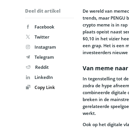
Deel dit artikel
De wereld van memecoi
trends, maar PENGU be
crypto meme is in rap
Facebook
plaats opeist naast se
Twitter
$0,10 in het vizier h
een grap. Het is een
Instagram
investeerders nieuwe 
Telegram
Reddit
Van meme naar
LinkedIn
In tegenstelling tot 
zodra de hype afneem
Copy Link
combineerde digitale 
breken in de mainstre
gerelateerde speelgoe
werkt.
Ook op het digitale v