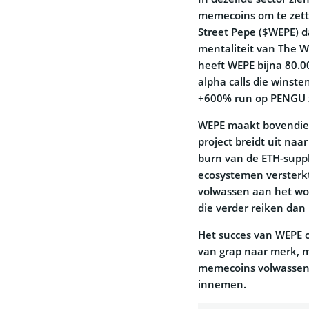
memecoins om te zette
Street Pepe ($WEPE) 
mentaliteit van The Wo
heeft WEPE bijna 80.
alpha calls die winst
+600% run op PENGU z
WEPE maakt bovendien
project breidt uit naa
burn van de ETH-suppl
ecosystemen versterkt
volwassen aan het wo
die verder reiken dan
Het succes van WEPE o
van grap naar merk, m
memecoins volwassen 
innemen.