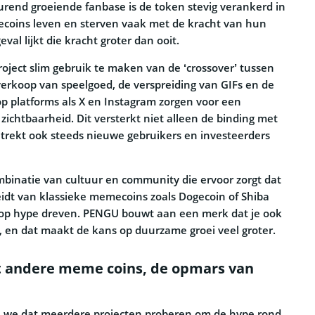
urend groeiende fanbase is de token stevig verankerd in
ecoins leven en sterven vaak met de kracht van hun
val lijkt die kracht groter dan ooit.
oject slim gebruik te maken van de ‘crossover’ tussen
 verkoop van speelgoed, de verspreiding van GIFs en de
p platforms als X en Instagram zorgen voor een
ichtbaarheid. Dit versterkt niet alleen de binding met
trekt ook steeds nieuwe gebruikers en investeerders
ombinatie van cultuur en community die ervoor zorgt dat
dt van klassieke memecoins zoals Dogecoin of Shiba
k op hype dreven. PENGU bouwt aan een merk dat je ook
, en dat maakt de kans op duurzame groei veel groter.
t andere meme coins, de opmars van
en we dat meerdere projecten proberen om de hype rond