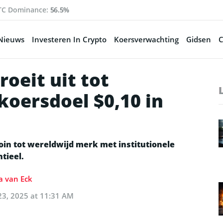
TC Dominance:
56.5%
Nieuws
Investeren In Crypto
Koersverwachting
Gidsen
C
eit uit tot
koersdoel $0,10 in
n tot wereldwijd merk met institutionele
tieel.
a van Eck
23, 2025 at 11:31 AM