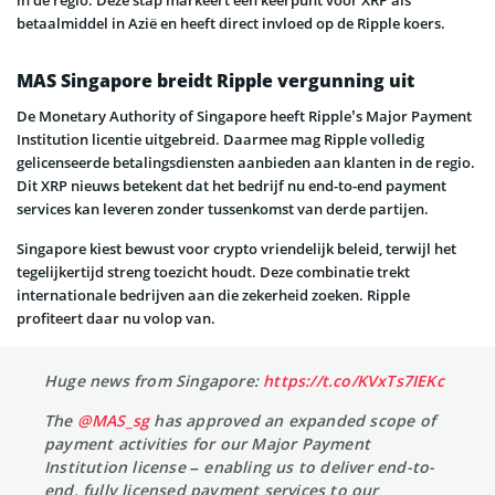
betaalmiddel in Azië en heeft direct invloed op de Ripple koers.
MAS Singapore breidt Ripple vergunning uit
De Monetary Authority of Singapore heeft Ripple’s Major Payment
Institution licentie uitgebreid. Daarmee mag Ripple volledig
gelicenseerde betalingsdiensten aanbieden aan klanten in de regio.
Dit XRP nieuws betekent dat het bedrijf nu end-to-end payment
services kan leveren zonder tussenkomst van derde partijen.
Singapore kiest bewust voor crypto vriendelijk beleid, terwijl het
tegelijkertijd streng toezicht houdt. Deze combinatie trekt
internationale bedrijven aan die zekerheid zoeken. Ripple
profiteert daar nu volop van.
Huge news from Singapore:
https://t.co/KVxTs7IEKc
The
@MAS_sg
has approved an expanded scope of
payment activities for our Major Payment
Institution license – enabling us to deliver end-to-
end, fully licensed payment services to our