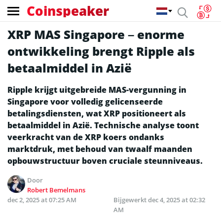
Coinspeaker
XRP MAS Singapore – enorme
ontwikkeling brengt Ripple als
betaalmiddel in Azië
Ripple krijgt uitgebreide MAS-vergunning in
Singapore voor volledig gelicenseerde
betalingsdiensten, wat XRP positioneert als
betaalmiddel in Azië. Technische analyse toont
veerkracht van de XRP koers ondanks
marktdruk, met behoud van twaalf maanden
opbouwstructuur boven cruciale steunniveaus.
Door
Robert Bemelmans
dec 2, 2025 at 07:25 AM
Bijgewerkt
dec 4, 2025 at 02:32
AM