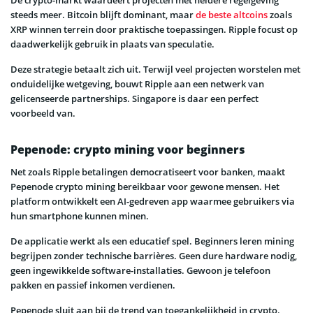
De crypto-markt waardeert projecten met heldere regelgeving
steeds meer. Bitcoin blijft dominant, maar
de beste altcoins
zoals
XRP winnen terrein door praktische toepassingen. Ripple focust op
daadwerkelijk gebruik in plaats van speculatie.
Deze strategie betaalt zich uit. Terwijl veel projecten worstelen met
onduidelijke wetgeving, bouwt Ripple aan een netwerk van
gelicenseerde partnerships. Singapore is daar een perfect
voorbeeld van.
Pepenode: crypto mining voor beginners
Net zoals Ripple betalingen democratiseert voor banken, maakt
Pepenode crypto mining bereikbaar voor gewone mensen. Het
platform ontwikkelt een AI-gedreven app waarmee gebruikers via
hun smartphone kunnen minen.
De applicatie werkt als een educatief spel. Beginners leren mining
begrijpen zonder technische barrières. Geen dure hardware nodig,
geen ingewikkelde software-installaties. Gewoon je telefoon
pakken en passief inkomen verdienen.
Pepenode sluit aan bij de trend van toegankelijkheid in crypto.