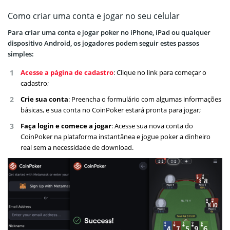
Como criar uma conta e jogar no seu celular
Para criar uma conta e jogar poker no iPhone, iPad ou qualquer
dispositivo Android, os jogadores podem seguir estes passos
simples:
Acesse a página de cadastro
: Clique no link para começar o
cadastro;
Crie sua conta
: Preencha o formulário com algumas informações
básicas, e sua conta no CoinPoker estará pronta para jogar;
Faça login e comece a jogar
: Acesse sua nova conta do
CoinPoker na plataforma instantânea e jogue poker a dinheiro
real sem a necessidade de download.