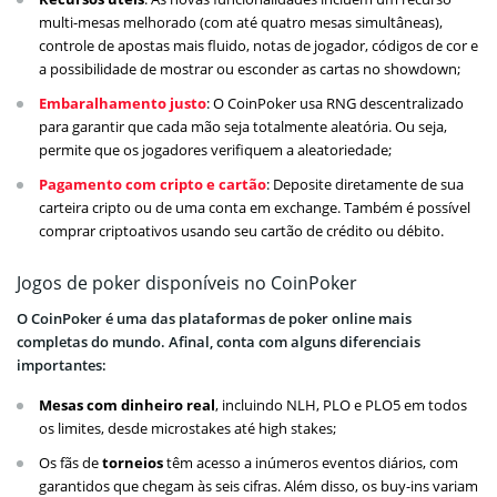
multi-mesas melhorado (com até quatro mesas simultâneas),
controle de apostas mais fluido, notas de jogador, códigos de cor e
a possibilidade de mostrar ou esconder as cartas no showdown;
Embaralhamento justo
: O CoinPoker usa RNG descentralizado
para garantir que cada mão seja totalmente aleatória. Ou seja,
permite que os jogadores verifiquem a aleatoriedade;
Pagamento com cripto e cartão
: Deposite diretamente de sua
carteira cripto ou de uma conta em exchange. Também é possível
comprar criptoativos usando seu cartão de crédito ou débito.
Jogos de poker disponíveis no CoinPoker
O CoinPoker é uma das plataformas de poker online mais
completas do mundo. Afinal, conta com alguns diferenciais
importantes:
Mesas com dinheiro real
, incluindo NLH, PLO e PLO5 em todos
os limites, desde microstakes até high stakes;
Os fãs de
torneios
têm acesso a inúmeros eventos diários, com
garantidos que chegam às seis cifras. Além disso, os buy-ins variam