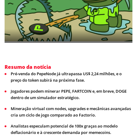
Resumo da notícia
Pré-venda do PepeNode já ultrapassa US$ 2,24 milhões, e o
preço do token subirá na próxima fase.
Jogadores podem minerar PEPE, FARTCOIN e, em breve, DOGE
dentro de um simulador estratégico.
Mineração virtual com nodes, upgrades e mecânicas avançadas
cria um ciclo de jogo comparado ao Factorio.
Analistas especulam potencial de 100x graças ao modelo
deflacionário e à crescente demanda por memecoins.