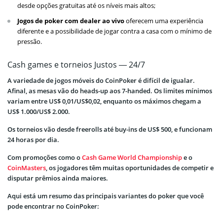
desde opções gratuitas até os níveis mais altos;
Jogos de poker com dealer ao vivo
oferecem uma experiência
diferente e a possibilidade de jogar contra a casa com o mínimo de
pressão.
Cash games e torneios Justos — 24/7
A variedade de jogos móveis do CoinPoker é difícil de igualar.
Afinal, as mesas vão do heads-up aos 7-handed. Os limites mínimos
variam entre US$ 0,01/US$0,02, enquanto os máximos chegam a
US$ 1.000/US$ 2.000.
Os torneios vão desde freerolls até buy-ins de US$ 500, e funcionam
24 horas por dia.
Com promoções como o
Cash Game World Championship
e o
CoinMasters
, os jogadores têm muitas oportunidades de competir e
disputar prêmios ainda maiores.
Aqui está um resumo das principais variantes do poker que você
pode encontrar no CoinPoker: