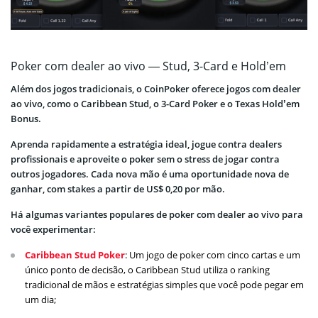
Poker com dealer ao vivo — Stud, 3-Card e Hold’em
Além dos jogos tradicionais, o CoinPoker oferece jogos com dealer
ao vivo, como o Caribbean Stud, o 3-Card Poker e o Texas Hold’em
Bonus.
Aprenda rapidamente a estratégia ideal, jogue contra dealers
profissionais e aproveite o poker sem o stress de jogar contra
outros jogadores. Cada nova mão é uma oportunidade nova de
ganhar, com stakes a partir de US$ 0,20 por mão.
Há algumas variantes populares de poker com dealer ao vivo para
você experimentar:
Caribbean Stud Poker
: Um jogo de poker com cinco cartas e um
único ponto de decisão, o Caribbean Stud utiliza o ranking
tradicional de mãos e estratégias simples que você pode pegar em
um dia;