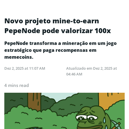
Novo projeto mine-to-earn
PepeNode pode valorizar 100x
PepeNode transforma a mineração em um jogo
estratégico que paga recompensas em
memecoins.
Dez 2, 2025 at 11:07 AM
Atualizado em
Dez 2, 2025 at
04:46 AM
4 mins read