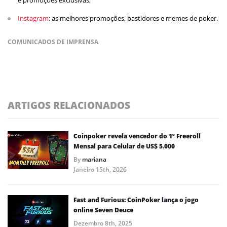
e promoções exclusivas;
Instagram
: as melhores promoções, bastidores e memes de poker.
COMUNICADOS DE IMPRENSA
ARTIGOS RELACIONADOS
Coinpoker revela vencedor do 1º Freeroll
Mensal para Celular de US$ 5.000
By
mariana
Janeiro 15th, 2026
Fast and Furious: CoinPoker lança o jogo
online Seven Deuce
Dezembro 8th, 2025