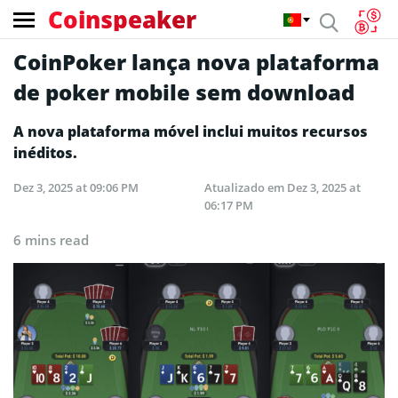
Coinspeaker
CoinPoker lança nova plataforma
de poker mobile sem download
A nova plataforma móvel inclui muitos recursos
inéditos.
Dez 3, 2025 at 09:06 PM
Atualizado em
Dez 3, 2025 at
06:17 PM
6 mins read