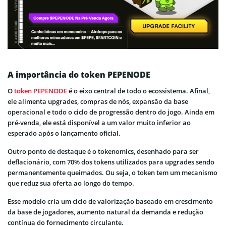
A importância do token PEPENODE
O
token PEPENODE
é o eixo central de todo o ecossistema. Afinal,
ele alimenta upgrades, compras de nós, expansão da base
operacional e todo o ciclo de progressão dentro do jogo. Ainda em
pré-venda, ele está disponível a um valor muito inferior ao
esperado após o lançamento oficial.
Outro ponto de destaque é o tokenomics, desenhado para ser
deflacionário, com 70% dos tokens utilizados para upgrades sendo
permanentemente queimados. Ou seja, o token tem um mecanismo
que reduz sua oferta ao longo do tempo.
Esse modelo cria um ciclo de valorização baseado em crescimento
da base de jogadores, aumento natural da demanda e redução
contínua do fornecimento circulante.