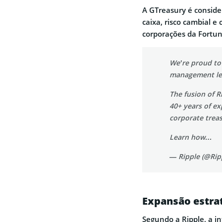
A GTreasury é conside
caixa, risco cambial 
corporações da Fortu
We’re proud t
management le
The fusion of R
40+ years of ex
corporate trea
Learn how…
— Ripple (@Rip
Expansão estrat
Segundo a Ripple, a i