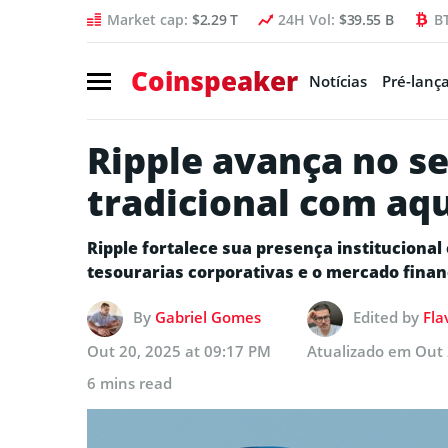
Market cap:
$2.29 T
24H Vol:
$39.55 B
B
Coinspeaker
Notícias
Pré-lanç
Ripple avança no se
tradicional com aqu
Ripple fortalece sua presença institucional
tesourarias corporativas e o mercado finan
By
Gabriel Gomes
Edited by
Fla
Out 20, 2025 at 09:17 PM
Atualizado em
Out 
6 mins read