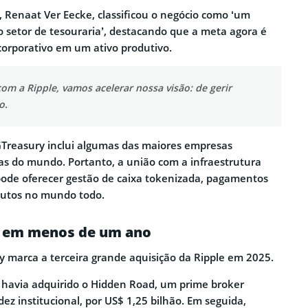
, Renaat Ver Eecke, classificou o negócio como ‘um
 o setor de tesouraria’, destacando que a meta agora é
 corporativo em um ativo produtivo.
com a Ripple, vamos acelerar nossa visão: de gerir
o.
a GTreasury inclui algumas das maiores empresas
ras do mundo. Portanto, a união com a infraestrutura
pode oferecer gestão de caixa tokenizada, pagamentos
dutos no mundo todo.
s em menos de um ano
 marca a terceira grande aquisição da Ripple em 2025.
á havia adquirido o Hidden Road, um prime broker
dez institucional, por US$ 1,25 bilhão. Em seguida,