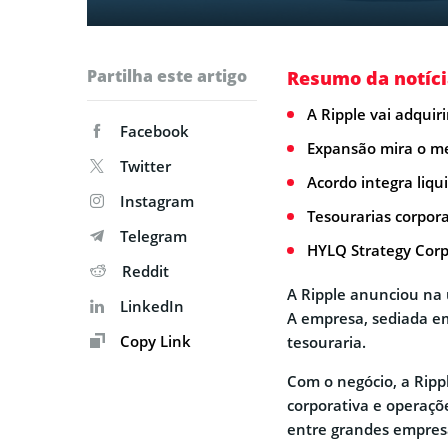
Partilha este artigo
Resumo da notíci
A Ripple vai adquir
Facebook
Expansão mira o me
Twitter
Acordo integra liqu
Instagram
Tesourarias corpora
Telegram
HYLQ Strategy Corp
Reddit
A Ripple anunciou na 
LinkedIn
A empresa, sediada em
Copy Link
tesouraria.
Com o negócio, a Rippl
corporativa e operaçõ
entre grandes empresas