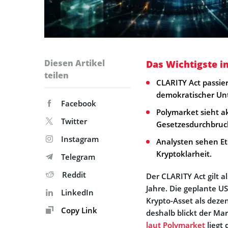
Diesen Artikel
Das Wichtigste i
teilen
CLARITY Act passie
demokratischer Un
Facebook
Polymarket sieht ak
Twitter
Gesetzesdurchbruc
Instagram
Analysten sehen Et
Kryptoklarheit.
Telegram
Reddit
Der CLARITY Act gilt 
Jahre. Die geplante US
LinkedIn
Krypto-Asset als dezen
Copy Link
deshalb blickt der Ma
laut Polymarket
liegt 