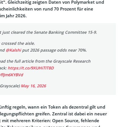
eit“. Gleichzeitig zeigten Daten von Polymarket und
scheinlichkeiten von rund 70 Prozent für eine
im Jahr 2026.
t just cleared the Senate Banking Committee 15-9.
crossed the aisle.
nd
@Kalshi
put 2026 passage odds near 70%.
ad the full article from the Grayscale Research
ack:
https://t.co/9XUHiTlT8D
m/flJm6KYBVd
Grayscale)
May 16, 2026
ünftig regeln, wann ein Token als dezentral gilt und
egungspflichten greifen. Zentral ist dabei ein neuer
t mit mehreren Kriterien: Open Source, fehlende