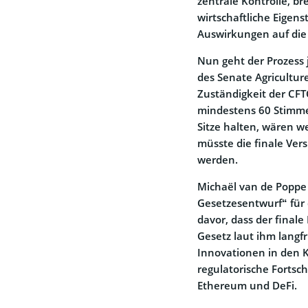
zentrale Kontrolle, 
wirtschaftliche Eigen
Auswirkungen auf die 
Nun geht der Prozess j
des Senate Agricultu
Zuständigkeit der CFT
mindestens 60 Stimme
Sitze halten, wären 
müsste die finale Ve
werden.
Michaël van de Poppe 
Gesetzesentwurf“ für 
davor, dass der final
Gesetz laut ihm langfr
Innovationen in den K
regulatorische Fortsch
Ethereum und DeFi.