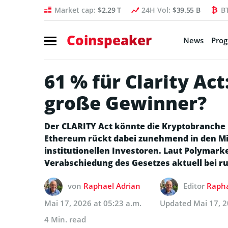
Market cap:
$2.29 T
24H Vol:
$39.55 B
B
Coinspeaker
News
Pro
61 % für Clarity Act
große Gewinner?
Der CLARITY Act könnte die Kryptobranche
Ethereum rückt dabei zunehmend in den Mi
institutionellen Investoren. Laut Polymarke
Verabschiedung des Gesetzes aktuell bei ru
von
Raphael Adrian
Editor
Rapha
Mai 17, 2026 at 05:23 a.m.
Updated
Mai 17, 2
4 Min. read