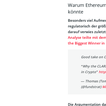
Warum Ethereum l
könnte
Besonders viel Aufmer
regulatorisch der gr
darauf verwies zuletz
Analyse teilte mit de
the Biggest Winner in
Good take on C
“Why the CLARI
in Crypto”
http
— Thomas (Tom)
(@fundstrat)
Ma
Die Argumentation dah