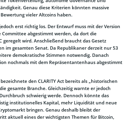
breite Tokenverteilung, autonome Governance und
ständigkeit. Genau diese Kriterien könnten massive
Bewertung vieler Altcoins haben.
edoch erst richtig los. Der Entwurf muss mit der Version
re Committee abgestimmt werden, da dort die
C geregelt wird. Anschließend braucht das Gesetz
n im gesamten Senat. Da Republikaner derzeit nur 53
weitere demokratische Stimmen notwendig. Danach
rsion nochmals mit dem Repräsentantenhaus abgestimmt
bezeichnete den CLARITY Act bereits als „historischen
die gesamte Branche. Gleichzeitig warnte er jedoch
e Durchbruch schwierig werde. Dennoch könnte das
istig institutionelles Kapital, mehr Liquidität und neue
ryptomarkt bringen. Genau deshalb bleibt der
ritt aktuell eines der wichtigsten Themen für Bitcoin,