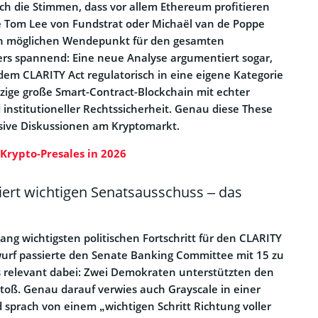
ich die Stimmen, dass vor allem Ethereum profitieren
e Tom Lee von Fundstrat oder Michaël van de Poppe
en möglichen Wendepunkt für den gesamten
ers spannend: Eine neue Analyse argumentiert sogar,
em CLARITY Act regulatorisch in eine eigene Kategorie
inzige große Smart-Contract-Blockchain mit echter
 institutioneller Rechtssicherheit. Genau diese These
ensive Diskussionen am Kryptomarkt.
 Krypto-Presales in 2026
iert wichtigen Senatsausschuss – das
lang wichtigsten politischen Fortschritt für den CLARITY
wurf passierte den Senate Banking Committee mit 15 zu
 relevant dabei: Zwei Demokraten unterstützten den
toß. Genau darauf verwies auch Grayscale in einer
 sprach von einem „wichtigen Schritt Richtung voller