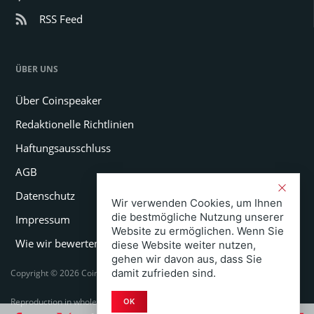
RSS Feed
ÜBER UNS
Über Coinspeaker
Redaktionelle Richtlinien
Haftungsausschluss
AGB
Datenschutz
Wir verwenden Cookies, um Ihnen
die bestmögliche Nutzung unserer
Impressum
Website zu ermöglichen. Wenn Sie
Wie wir bewerten
diese Website weiter nutzen,
gehen wir davon aus, dass Sie
damit zufrieden sind.
Copyright © 2026 Coinspeaker LTD. All rights reserved.
Reproduction in whole or in part in any form or medium without express
OK