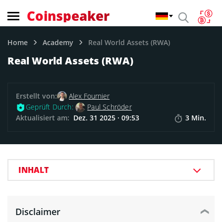
Coinspeaker
Home
Academy
Real World Assets (RWA)
Real World Assets (RWA)
Erstellt von:
Alex Fournier
Geprüft Durch:
Paul Schröder
Aktualisiert am:
Dez. 31 2025 · 09:53
3 Min.
INHALT
Disclaimer