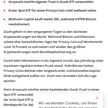
Grayscale möchte eigenen Trust in Zcash-ETF umwandeln.
Erster Spot-ETF für einen Privacy-Coin rückt weltweit näher.
Multicoin Capital kauft weiter ZEC, während HYPER Bitcoin
revolutioniert.
Zcash gehört in den vergangenen Tagen zu den stärksten
Kryptowährungen am Markt. Während Bitcoin und Ethereum
zuletzt eher konsolidierten, legte der Privacy Coin auf Wochensicht
rund 10 Prozent zu und nähert sich wieder den größten
Kryptowährungen nach Marktkapitalisierung an.
Damit kehrt Momentum in ein Segment zurück, das jahrelang unter
massivem regulatorischem Druck stand. Viele Börsen hatten
Privacy Coins delistet oder eingeschränkt, institutionelles Kapital
blieb weitgehend außen vor. Doch nun verändert sich die Lage
spürbar.
Denn Grayscale möchte seinen bestehenden Zcash-Trust in einen
Spot-ETF umwandeln. Sollte die SEC zustimmen, wäre es weltweit
der erste Spot-ETF auf einen Privacy Coin – ein möglicher
Wir verwenden Cookies, um Ihnen
Wendepunkt für das gesamte Segment.
die bestmögliche Nutzung unserer