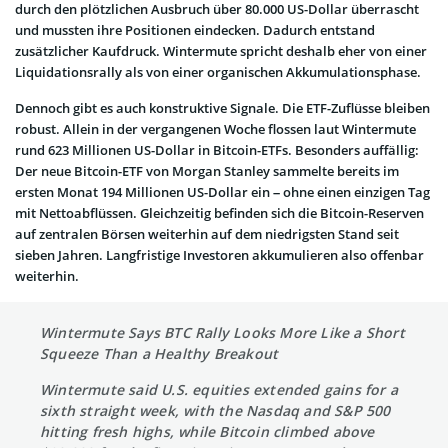
durch den plötzlichen Ausbruch über 80.000 US-Dollar überrascht
und mussten ihre Positionen eindecken. Dadurch entstand
zusätzlicher Kaufdruck. Wintermute spricht deshalb eher von einer
Liquidationsrally als von einer organischen Akkumulationsphase.
Dennoch gibt es auch konstruktive Signale. Die ETF-Zuflüsse bleiben
robust. Allein in der vergangenen Woche flossen laut Wintermute
rund 623 Millionen US-Dollar in Bitcoin-ETFs. Besonders auffällig:
Der neue Bitcoin-ETF von Morgan Stanley sammelte bereits im
ersten Monat 194 Millionen US-Dollar ein – ohne einen einzigen Tag
mit Nettoabflüssen. Gleichzeitig befinden sich die Bitcoin-Reserven
auf zentralen Börsen weiterhin auf dem niedrigsten Stand seit
sieben Jahren. Langfristige Investoren akkumulieren also offenbar
weiterhin.
Wintermute Says BTC Rally Looks More Like a Short
Squeeze Than a Healthy Breakout
Wintermute said U.S. equities extended gains for a
sixth straight week, with the Nasdaq and S&P 500
hitting fresh highs, while Bitcoin climbed above