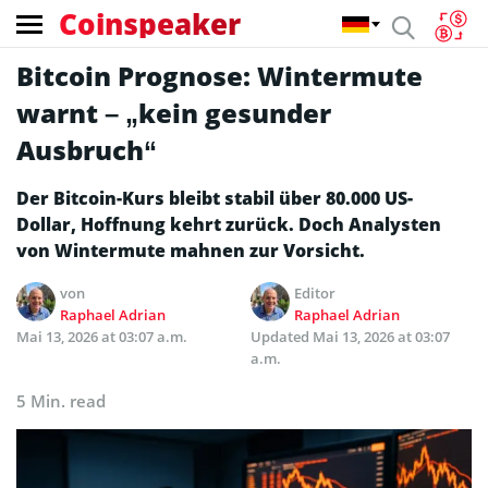
Coinspeaker
Bitcoin Prognose: Wintermute
warnt – „kein gesunder
Ausbruch“
Der Bitcoin-Kurs bleibt stabil über 80.000 US-
Dollar, Hoffnung kehrt zurück. Doch Analysten
von Wintermute mahnen zur Vorsicht.
von
Editor
Raphael Adrian
Raphael Adrian
Mai 13, 2026 at 03:07 a.m.
Updated
Mai 13, 2026 at 03:07
a.m.
5 Min. read