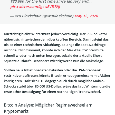
$80,000 for the first time since January and…
pic.twitter.com/IgswEVB7Nj
— Wu Blockchain (@WuBlockchain)
May 12, 2026
Kurzfristig bleibt Wintermute jedoch vorsichtig. Der RSI-Indikator
nähert sich inzwischen dem überkauften Bereich. Damit steigt das
Risiko einer technischen Abkühlung. Solange die Spot-Nachfrage
nicht deutlich zunimmt, könnte sich der Markt laut Wintermute
schnell wieder nach unten bewegen, sobald der aktuelle Short-
Squeeze ausläuft. Besonders wichtig werde nun die Makrolage.
Sollten neue Inflationsdaten belasten oder die US-Notenbank
restriktiver auftreten, könnte Bitcoin erneut gemeinsam mit Aktien
korrigieren. Hält sich BTC dagegen auch durch mögliche Makro-
Schocks stabil über 80.000 US-Dollar, wäre das laut Wintermute die
erste echte Bestätigung für einen nachhaltigen Trendwechsel.
Bitcoin Analyse: Möglicher Regimewechsel am
Kryptomarkt