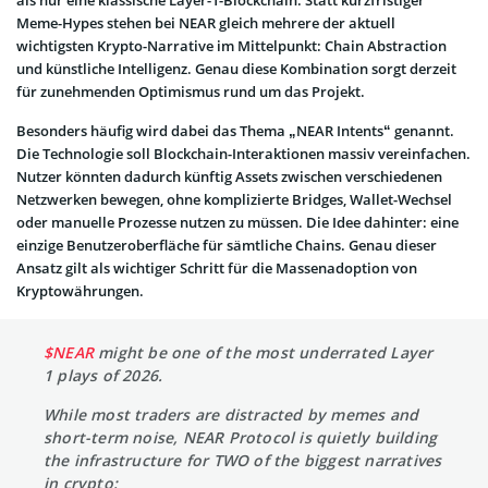
als nur eine klassische Layer-1-Blockchain. Statt kurzfristiger
Meme-Hypes stehen bei NEAR gleich mehrere der aktuell
wichtigsten Krypto-Narrative im Mittelpunkt: Chain Abstraction
und künstliche Intelligenz. Genau diese Kombination sorgt derzeit
für zunehmenden Optimismus rund um das Projekt.
Besonders häufig wird dabei das Thema „NEAR Intents“ genannt.
Die Technologie soll Blockchain-Interaktionen massiv vereinfachen.
Nutzer könnten dadurch künftig Assets zwischen verschiedenen
Netzwerken bewegen, ohne komplizierte Bridges, Wallet-Wechsel
oder manuelle Prozesse nutzen zu müssen. Die Idee dahinter: eine
einzige Benutzeroberfläche für sämtliche Chains. Genau dieser
Ansatz gilt als wichtiger Schritt für die Massenadoption von
Kryptowährungen.
$NEAR
might be one of the most underrated Layer
1 plays of 2026.
While most traders are distracted by memes and
short-term noise, NEAR Protocol is quietly building
the infrastructure for TWO of the biggest narratives
in crypto: