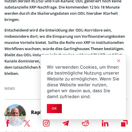
nutzen derzeit RLUSD und Fiat-Kanäle; ODL generiert noch keine
substanzielle XRP-Nachfrage. Die kommenden 12 bis 18 Monate
werden durch die Skalierungsdaten von ODL hierüber Klarheit
bringen.
Entscheidend wird die Entwicklung der ODL-Korridore sein,
insbesondere dort, wo die Einsparung von Vorfinanzierungskosten
massive Vorteile bietet. Sollte die Rolle von XRP in institutionellen
Workflows wachsen, würde dies Garlinghouses Thesen bestätigen.
Bleibt das ODL-Volumen jedoch gering, während RLUSD und Fiat-
Kanäle dominieren, wird die Lücke zwischen Ripples Narrativ und
Wir verwenden Cookies, um Ihnen
dem tatsächlichen Nutzen von XRP weiterhin ein zentrales Thema
die bestmögliche Nutzung unserer
bleiben.
Website zu ermöglichen. Wenn Sie
diese Website weiter nutzen,
NEWS
gehen wir davon aus, dass Sie
damit zufrieden sind.
OK
Raphael Adrian