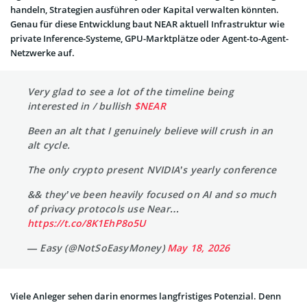
handeln, Strategien ausführen oder Kapital verwalten könnten.
Genau für diese Entwicklung baut NEAR aktuell Infrastruktur wie
private Inference-Systeme, GPU-Marktplätze oder Agent-to-Agent-
Netzwerke auf.
Very glad to see a lot of the timeline being
interested in / bullish
$NEAR
Been an alt that I genuinely believe will crush in an
alt cycle.
The only crypto present NVIDIA’s yearly conference
&& they’ve been heavily focused on AI and so much
of privacy protocols use Near…
https://t.co/8K1EhP8o5U
— Easy (@NotSoEasyMoney)
May 18, 2026
Viele Anleger sehen darin enormes langfristiges Potenzial. Denn