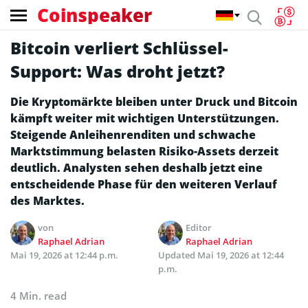
Coinspeaker
Bitcoin verliert Schlüssel-
Support: Was droht jetzt?
Die Kryptomärkte bleiben unter Druck und Bitcoin
kämpft weiter mit wichtigen Unterstützungen.
Steigende Anleihenrenditen und schwache
Marktstimmung belasten Risiko-Assets derzeit
deutlich. Analysten sehen deshalb jetzt eine
entscheidende Phase für den weiteren Verlauf
des Marktes.
von
Editor
Raphael Adrian
Raphael Adrian
Mai 19, 2026 at 12:44 p.m.
Updated
Mai 19, 2026 at 12:44
p.m.
4 Min. read