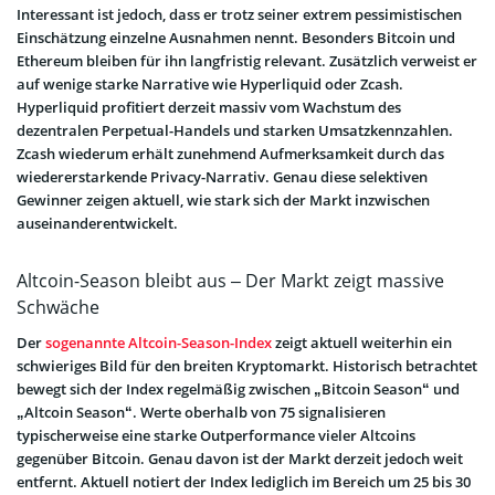
Interessant ist jedoch, dass er trotz seiner extrem pessimistischen
Einschätzung einzelne Ausnahmen nennt. Besonders Bitcoin und
Ethereum bleiben für ihn langfristig relevant. Zusätzlich verweist er
auf wenige starke Narrative wie Hyperliquid oder Zcash.
Hyperliquid profitiert derzeit massiv vom Wachstum des
dezentralen Perpetual-Handels und starken Umsatzkennzahlen.
Zcash wiederum erhält zunehmend Aufmerksamkeit durch das
wiedererstarkende Privacy-Narrativ. Genau diese selektiven
Gewinner zeigen aktuell, wie stark sich der Markt inzwischen
auseinanderentwickelt.
Altcoin-Season bleibt aus – Der Markt zeigt massive
Schwäche
Der
sogenannte Altcoin-Season-Index
zeigt aktuell weiterhin ein
schwieriges Bild für den breiten Kryptomarkt. Historisch betrachtet
bewegt sich der Index regelmäßig zwischen „Bitcoin Season“ und
„Altcoin Season“. Werte oberhalb von 75 signalisieren
typischerweise eine starke Outperformance vieler Altcoins
gegenüber Bitcoin. Genau davon ist der Markt derzeit jedoch weit
entfernt. Aktuell notiert der Index lediglich im Bereich um 25 bis 30