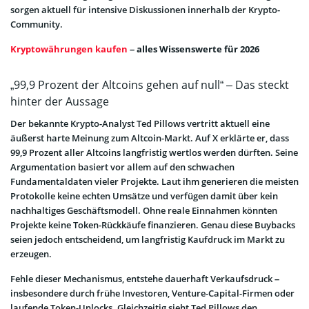
sorgen aktuell für intensive Diskussionen innerhalb der Krypto-
Community.
Kryptowährungen kaufen
– alles Wissenswerte für 2026
„99,9 Prozent der Altcoins gehen auf null“ – Das steckt
hinter der Aussage
Der bekannte Krypto-Analyst Ted Pillows vertritt aktuell eine
äußerst harte Meinung zum Altcoin-Markt. Auf X erklärte er, dass
99,9 Prozent aller Altcoins langfristig wertlos werden dürften. Seine
Argumentation basiert vor allem auf den schwachen
Fundamentaldaten vieler Projekte. Laut ihm generieren die meisten
Protokolle keine echten Umsätze und verfügen damit über kein
nachhaltiges Geschäftsmodell. Ohne reale Einnahmen könnten
Projekte keine Token-Rückkäufe finanzieren. Genau diese Buybacks
seien jedoch entscheidend, um langfristig Kaufdruck im Markt zu
erzeugen.
Fehle dieser Mechanismus, entstehe dauerhaft Verkaufsdruck –
insbesondere durch frühe Investoren, Venture-Capital-Firmen oder
laufende Token-Unlocks. Gleichzeitig sieht Ted Pillows den