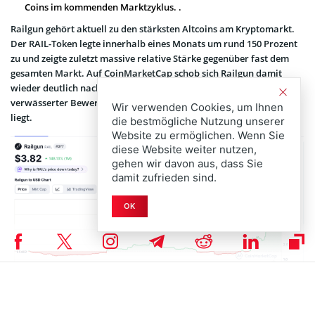
Coins im kommenden Marktzyklus. .
Railgun gehört aktuell zu den stärksten Altcoins am Kryptomarkt.
Der RAIL-Token legte innerhalb eines Monats um rund 150 Prozent
zu und zeigte zuletzt massive relative Stärke gegenüber fast dem
gesamten Markt. Auf CoinMarketCap schob sich Railgun damit
wieder deutlich nach vorne, obwohl das Projekt nach vollständig
verwässerter Bewertung bereits bei fast 400 Millionen US-Dollar
Wir verwenden Cookies, um Ihnen
liegt.
die bestmögliche Nutzung unserer
Website zu ermöglichen. Wenn Sie
diese Website weiter nutzen,
gehen wir davon aus, dass Sie
damit zufrieden sind.
OK