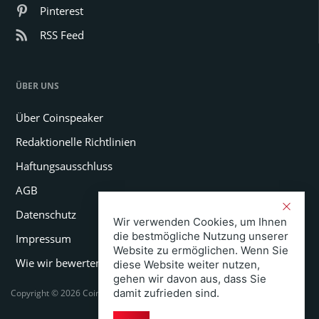
Pinterest
RSS Feed
ÜBER UNS
Über Coinspeaker
Redaktionelle Richtlinien
Haftungsausschluss
AGB
Datenschutz
Wir verwenden Cookies, um Ihnen
die bestmögliche Nutzung unserer
Impressum
Website zu ermöglichen. Wenn Sie
Wie wir bewerten
diese Website weiter nutzen,
gehen wir davon aus, dass Sie
damit zufrieden sind.
Copyright © 2026 Coinspeaker LTD. All rights reserved.