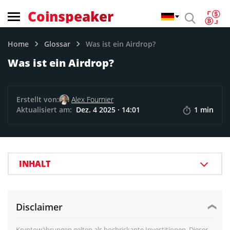
Coinspeaker
Home
Glossar
Was ist ein Airdrop?
Was ist ein Airdrop?
Erstellt von:
Alex Fournier
Aktualisiert am:
Dez. 4 2025 · 14:01
1 min
INHALT
Disclaimer
Kryptowährungen gelten als hochriskante Investitionen. Dieser