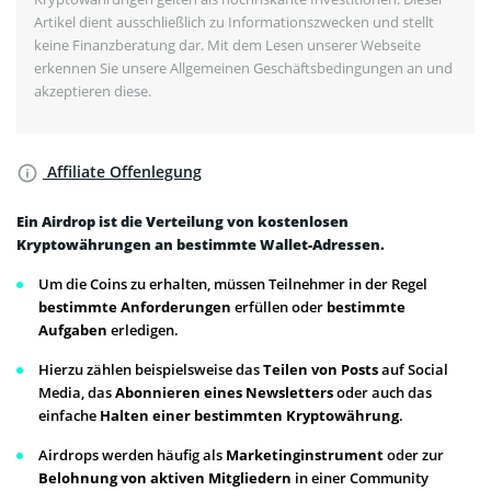
Artikel dient ausschließlich zu Informationszwecken und stellt
keine Finanzberatung dar. Mit dem Lesen unserer Webseite
erkennen Sie unsere Allgemeinen Geschäftsbedingungen an und
akzeptieren diese.
Affiliate Offenlegung
Ein Airdrop ist die Verteilung von kostenlosen
Kryptowährungen an bestimmte Wallet-Adressen.
Um die Coins zu erhalten, müssen Teilnehmer in der Regel
bestimmte Anforderungen
erfüllen oder
bestimmte
Aufgaben
erledigen.
Hierzu zählen beispielsweise das
Teilen von Posts
auf Social
Media, das
Abonnieren eines Newsletters
oder auch das
einfache
Halten einer bestimmten Kryptowährung
.
Airdrops werden häufig als
Marketinginstrument
oder zur
Belohnung von aktiven Mitgliedern
in einer Community