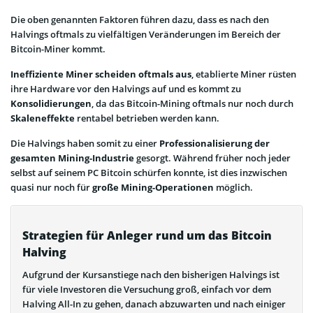
Da der Betrieb von Mining-Hardware sehr energieintensiv ist,
Da es sehr unwahrscheinlich ist, als eigenständiger Miner
siedeln sich Bitcoin-Miner meistens in Regionen mit
einen Block zu finden, schließen sich Miner oftmals in
niedrigen
Mining-
Die oben genannten Faktoren führen dazu, dass es nach den
Stromkosten
Pools
zusammen. Hierbei bündeln die Miner ihre
an. Dieser Aspekt wird gerade nach den
Halvings oftmals zu vielfältigen Veränderungen im Bereich der
Halvings sehr wichtig, da die Stromkosten einen
Rechenleistung und
teilen sich die Einnahmen
der Block-
Bitcoin-Miner kommt.
signifikanten Anteil an den gesamten Betriebskosten
Rewards. Die Mining-Pools gewinnen gerade nach Halving-
des
Ineffiziente Miner scheiden oftmals aus
, etablierte Miner rüsten
Minings haben.
Events an Bedeutung, da sie für ein
geringeres Risiko
bei den
ihre Hardware vor den Halvings auf und es kommt zu
einzelnen Minern sorgen.
Konsolidierungen
, da das Bitcoin-Mining oftmals nur noch durch
Skaleneffekte
rentabel betrieben werden kann.
Die Halvings haben somit zu einer
Professionalisierung der
gesamten Mining-Industrie
gesorgt. Während früher noch jeder
selbst auf seinem PC Bitcoin schürfen konnte, ist dies inzwischen
quasi nur noch für
große Mining-Operationen
möglich.
Strategien für Anleger rund um das Bitcoin
Halving
Aufgrund der Kursanstiege nach den bisherigen Halvings ist
für viele Investoren die Versuchung groß, einfach vor dem
Halving All-In zu gehen, danach abzuwarten und nach einiger