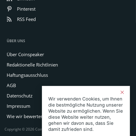
Pinterest
RSS Feed
ÜBER UNS
Über Coinspeaker
Redaktionelle Richtlinien
Haftungsausschluss
AGB
Datenschutz
Wir verwenden Cookies, um Ihnen
die bestmögliche Nutzung unserer
Impressum
Website zu ermöglichen. Wenn Sie
Wie wir bewerten
diese Website weiter nutzen,
gehen wir davon aus, dass Sie
damit zufrieden sind.
Copyright © 2026 Coinspeaker LTD. All rights reserved.