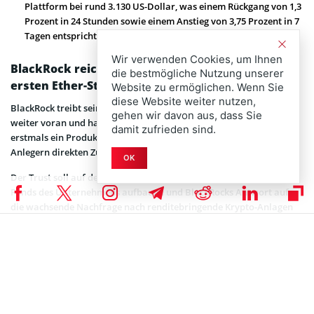
Plattform bei rund 3.130 US-Dollar, was einem Rückgang von 1,3
Prozent in 24 Stunden sowie einem Anstieg von 3,75 Prozent in 7
Tagen entspricht.
Wir verwenden Cookies, um Ihnen
BlackRock reicht bei der SEC einen Antrag für den
die bestmögliche Nutzung unserer
ersten Ether-Staking-Fonds ein
Website zu ermöglichen. Wenn Sie
diese Website weiter nutzen,
BlackRock treibt seinen Expansionskurs in Richtung digitale Assets
gehen wir davon aus, dass Sie
weiter voran und hat mit dem iShares Staked Ethereum Trust nun
damit zufrieden sind.
erstmals ein Produkt in den USA vorgestellt, das institutionellen
Anlegern direkten Zugang zu Staking-Erträgen bietet.
OK
Der Trust soll auf dem bestehenden11-Milliarden-USD-Ethereum-
Fonds des Unternehmens aufbauen und BlackRocks Antwort auf
die wachsende Nachfrage nach renditebringende Krypto-Anlagen
sein.
Laut dem am 5. Dezember veröffentlichten Prospekt soll der Trust
sowohl die Preisentwicklung von Ether abbilden als auch Erträge
aus dem Staking eines Teils der Bestände generieren.
Diese Staking-Rewards sollen den Nettoinventarwert erhöhen,