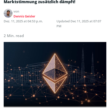
Marktstimmung zusätzlich dämpft!
von
Dennis Geisler
Dez. 11, 2025 at 04:53 p.m.
Updated
Dec 11, 2025 at 07:07
PM
2 Min. read