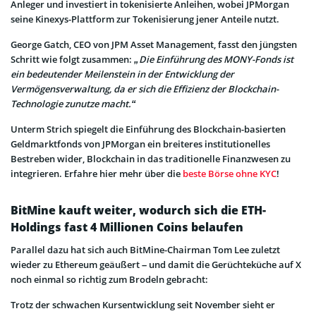
Anleger und investiert in tokenisierte Anleihen, wobei JPMorgan
seine Kinexys-Plattform zur Tokenisierung jener Anteile nutzt.
George Gatch, CEO von JPM Asset Management, fasst den jüngsten
Schritt wie folgt zusammen:
„Die Einführung des MONY-Fonds ist
ein bedeutender Meilenstein in der Entwicklung der
Vermögensverwaltung, da er sich die Effizienz der Blockchain-
Technologie zunutze macht.“
Unterm Strich spiegelt die Einführung des Blockchain-basierten
Geldmarktfonds von JPMorgan ein
breiteres institutionelles
Bestreben wider, Blockchain in das traditionelle Finanzwesen zu
integrieren. Erfahre hier mehr über die
beste Börse ohne KYC
!
BitMine kauft weiter, wodurch sich die ETH-
Holdings fast 4 Millionen Coins belaufen
Parallel dazu hat sich auch BitMine-Chairman Tom Lee zuletzt
wieder zu Ethereum geäußert – und damit die Gerüchteküche auf X
noch einmal so richtig zum Brodeln gebracht:
Trotz der schwachen Kursentwicklung seit November sieht er