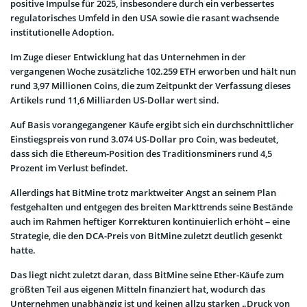
positive Impulse für 2025, insbesondere durch ein verbessertes
regulatorisches Umfeld in den USA sowie die rasant wachsende
institutionelle Adoption.
Im Zuge dieser Entwicklung hat das Unternehmen in der
vergangenen Woche zusätzliche 102.259 ETH erworben und hält nun
rund 3,97 Millionen Coins, die zum Zeitpunkt der Verfassung dieses
Artikels rund 11,6 Milliarden US-Dollar wert sind.
Auf Basis vorangegangener Käufe ergibt sich ein durchschnittlicher
Einstiegspreis von rund 3.074 US-Dollar pro Coin, was bedeutet,
dass sich die Ethereum-Position des Traditionsminers rund 4,5
Prozent im Verlust befindet.
Allerdings hat BitMine trotz marktweiter Angst an seinem Plan
festgehalten und entgegen des breiten Markttrends seine Bestände
auch im Rahmen heftiger Korrekturen kontinuierlich erhöht – eine
Strategie, die den DCA-Preis von BitMine zuletzt deutlich gesenkt
hatte.
Das liegt nicht zuletzt daran, dass BitMine seine Ether-Käufe zum
größten Teil aus eigenen Mitteln finanziert hat, wodurch das
Unternehmen unabhängig ist und keinen allzu starken „Druck von