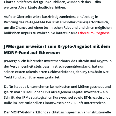
Chart ein tieferes Tief (grün) ausbilden, würde sich das Risiko
weiterer Abverkäufe deutlich erhöhen.
Auf der Oberseite wäre kurzfristig zumindest ein Anstieg in
Richtung des 21-Tage-EMA bei 3070 US-Dollar (türkis) erforderlich,
um die Chance auf einen technischen Rebound und einen möglichen
bullischen Impuls zu wahren. So lautet unsere
Ethereum-Prognose
!
JPMorgan erweitert sein Krypto-Angebot mit dem
MONY-Fund auf Ethereum
JPMorgan, ein führendes Investmenthaus, das Bitcoin und Krypto in
der Vergangenheit stets pessimistisch gegenüberstand, hat nun
seinen ersten tokenisierten Geldmarktfonds, den
My OnChain Net
Yield Fund, auf Ethereum gestartet.
Dafür hat das Unternehmen keine Kosten und Mühen gescheut und
gleich mal 100 Millionen USD aus eigenem Kapital investiert – ein
Schritt, der JPMs strategischen Kurswechsel sowie ETHs wachsende
Rolle im
institutionellen Finanzwesen der Zukunft unterstreicht.
Der MONY-Geldmarktfonds
richtet sich spezifisch an institutionelle