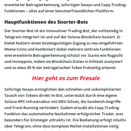
erweiterter Betrugserkennung, sofortigen Swaps und Copy-Trading-
Funktionen – alles auf einer benutzerfreundlichen Plattform.
Hauptfunktionen des Snorter-Bots
Der Snorter-Bot ist ein innovativer Trading-Bot, der vollständig in
Telegram integriert ist und auf der Solana-Blockchain basiert. Er
bietet Nutzern einen kostengünstigen Zugang zu neu eingeführten
Meme-Coins und kombiniert dabei mehrere zentrale Funktionen:
eine erweiterte Betrugserkennung schützt vor Scams wie Rugpulls
und Honeypots, indem sie Blockchain-Daten in Echtzeit analysiert
und so etwa 85 % der betrügerischen Token frühzeitig erkennt.
Hier geht es zum Presale
Sofortige Swaps ermöglichen den schnellen und unkomplizierten
Tausch von Tokens direkt im Bot, unterstützt durch eine eigene
Solana-RPC-Infrastruktur mit MEV-Schutz, die Sandwich-Angriffe
und Front-Running verhindert. Zudem erlaubt die Copy-Trading-
Funktion das automatische Nachahmen erfolgreicher Trader, was
besonders für Einsteiger attraktiv ist. Die Bedienung erfolgt intuitiv
über Telegram, ohne dass komplexe Wallet-Installationen nötig