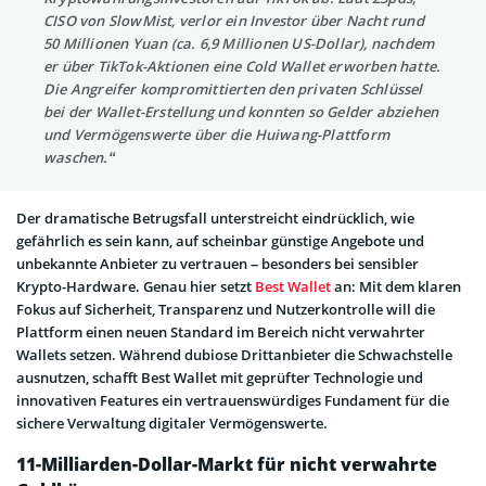
CISO von SlowMist, verlor ein Investor über Nacht rund
50 Millionen Yuan (ca. 6,9 Millionen US-Dollar), nachdem
er über TikTok-Aktionen eine Cold Wallet erworben hatte.
Die Angreifer kompromittierten den privaten Schlüssel
bei der Wallet-Erstellung und konnten so Gelder abziehen
und Vermögenswerte über die Huiwang-Plattform
waschen.“
Der dramatische Betrugsfall unterstreicht eindrücklich, wie
gefährlich es sein kann, auf scheinbar günstige Angebote und
unbekannte Anbieter zu vertrauen – besonders bei sensibler
Krypto-Hardware. Genau hier setzt
Best Wallet
an: Mit dem klaren
Fokus auf Sicherheit, Transparenz und Nutzerkontrolle will die
Plattform einen neuen Standard im Bereich nicht verwahrter
Wallets setzen. Während dubiose Drittanbieter die Schwachstelle
ausnutzen, schafft Best Wallet mit geprüfter Technologie und
innovativen Features ein vertrauenswürdiges Fundament für die
sichere Verwaltung digitaler Vermögenswerte.
11-Milliarden-Dollar-Markt für nicht verwahrte