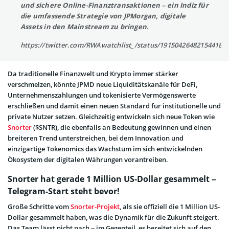
und sichere Online-Finanztransaktionen – ein Indiz für
die umfassende Strategie von JPMorgan, digitale
Assets in den Mainstream zu bringen.
https://twitter.com/RWAwatchlist_/status/191504264821544186
Da traditionelle Finanzwelt und Krypto immer stärker
verschmelzen, könnte JPMD neue Liquiditätskanäle für DeFi,
Unternehmenszahlungen und tokenisierte Vermögenswerte
erschließen und damit einen neuen Standard für institutionelle und
private Nutzer setzen. Gleichzeitig entwickeln sich neue Token wie
Snorter
($SNTR), die ebenfalls an Bedeutung gewinnen und einen
breiteren Trend unterstreichen, bei dem Innovation und
einzigartige Tokenomics das Wachstum im sich entwickelnden
Ökosystem der digitalen Währungen vorantreiben.
Snorter hat gerade 1 Million US-Dollar gesammelt –
Telegram-Start steht bevor!
Große Schritte vom
Snorter-Projekt
, als sie offiziell die 1 Million US-
Dollar gesammelt haben, was die Dynamik für die Zukunft steigert.
Das Team lässt nicht nach – im Gegenteil, es bereitet sich auf den