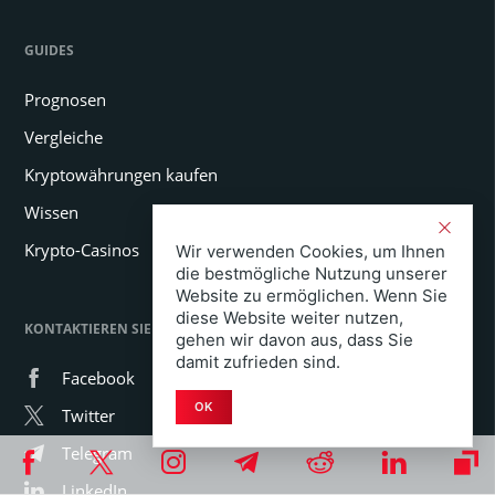
GUIDES
Prognosen
Vergleiche
Kryptowährungen kaufen
Wissen
Krypto-Casinos
Wir verwenden Cookies, um Ihnen
die bestmögliche Nutzung unserer
Website zu ermöglichen. Wenn Sie
diese Website weiter nutzen,
KONTAKTIEREN SIE UNS
gehen wir davon aus, dass Sie
damit zufrieden sind.
Facebook
OK
Twitter
Telegram
LinkedIn