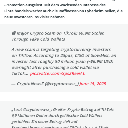
-Promotion ausgelöst. Mit dem wachsenden Interesse des
Einzelhandels wächst auch die Raffinesse von Cyberkriminellen, die
neue Investoren ins Visier nehmen.
📰 Major Crypto Scam on TikTok: $6.9M Stolen
Through Fake Cold Wallets
A new scam is targeting cryptocurrency investors
on TikTok. According to 23pds, CISO of SlowMist, an
investor lost roughly 50 million yuan (~$6.9M USD)
overnight after purchasing a cold wallet via
TikTok…
pic.twitter.com/xps2ReeiAL
— CryptoNewsZ (@cryptonewsz_)
June 15, 2025
„Laut @cryptonewsz_: Großer Krypto-Betrug auf TikTok:
6,9 Millionen Dollar durch gefälschte Cold Wallets
gestohlen. Ein neuer Betrug zielt auf
Kryptowährungsinvestoren auf TikTok ab. Laut 23pds,