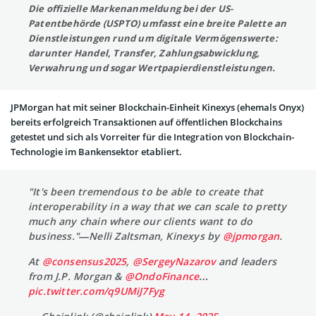
Die offizielle Markenanmeldung bei der US-
Patentbehörde (USPTO) umfasst eine breite Palette an
Dienstleistungen rund um digitale Vermögenswerte:
darunter Handel, Transfer, Zahlungsabwicklung,
Verwahrung und sogar Wertpapierdienstleistungen.
JPMorgan hat mit seiner Blockchain-Einheit Kinexys (ehemals Onyx)
bereits erfolgreich Transaktionen auf öffentlichen Blockchains
getestet und sich als Vorreiter für die Integration von Blockchain-
Technologie im Bankensektor etabliert.
"It's been tremendous to be able to create that
interoperability in a way that we can scale to pretty
much any chain where our clients want to do
business."—Nelli Zaltsman, Kinexys by
@jpmorgan
.
At
@consensus2025
,
@SergeyNazarov
and leaders
from J.P. Morgan &
@OndoFinance
…
pic.twitter.com/q9UMiJ7Fyg