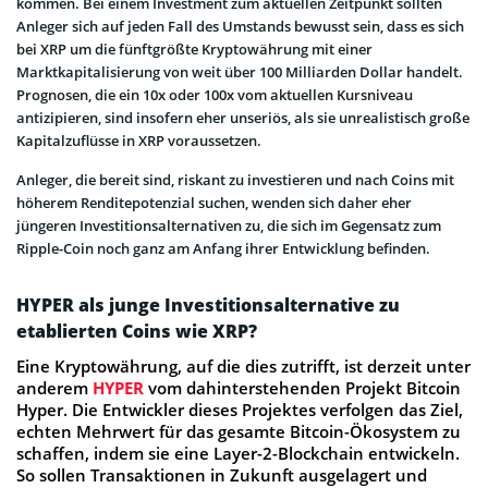
kommen. Bei einem Investment zum aktuellen Zeitpunkt sollten
Anleger sich auf jeden Fall des Umstands bewusst sein, dass es sich
bei XRP um die fünftgrößte Kryptowährung mit einer
Marktkapitalisierung von weit über 100 Milliarden Dollar handelt.
Prognosen, die ein 10x oder 100x vom aktuellen Kursniveau
antizipieren, sind insofern eher unseriös, als sie unrealistisch große
Kapitalzuflüsse in XRP voraussetzen.
Anleger, die bereit sind, riskant zu investieren und nach Coins mit
höherem Renditepotenzial suchen, wenden sich daher eher
jüngeren Investitionsalternativen zu, die sich im Gegensatz zum
Ripple-Coin noch ganz am Anfang ihrer Entwicklung befinden.
HYPER als junge Investitionsalternative zu
etablierten Coins wie XRP?
Eine Kryptowährung, auf die dies zutrifft, ist derzeit unter
anderem
HYPER
vom dahinterstehenden Projekt Bitcoin
Hyper. Die Entwickler dieses Projektes verfolgen das Ziel,
echten Mehrwert für das gesamte Bitcoin-Ökosystem zu
schaffen, indem sie eine Layer-2-Blockchain entwickeln.
So sollen Transaktionen in Zukunft ausgelagert und