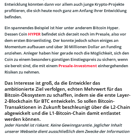
Entwicklung könnten dann vor allem auch junge Krypto-Projekte
profitieren, die sich heute noch ganz am Anfang ihrer Entwicklung
befinden.
Ein spannendes Beispiel ist hier unter anderem Bitcoin Hyper.
Dessen Coin
HYPER
befindet sich derzeit noch im Presale, also vor
dem ersten Börsenlisting.
Der konnte jedoch schon einiges an
Momentum aufbauen und über 30 Millionen Dollar an Funding
anziehen.
Anleger haben hier gerade noch die Möglichkeit, sich den
Coin zu einem besonders günstigen Einstiegspreis zu sichern, wenn
sie bereit sind, die mit einem
Presale-Investment
einhergehenden
Risiken zu nehmen.
Das Interesse ist groß, da die Entwickler das
ambitionierte Ziel verfolgen, echten Mehrwert für das
Bitcoin-Ökosystem zu schaffen, indem sie die erste Layer-
2-Blockchain für BTC entwickeln.
So sollen Bitcoin-
Transaktionen in Zukunft beschleunigt über die L2-Chain
abgewickelt und die L1-Bitcoin-Chain damit entlastet
werden können.
Jeder Handel ist riskant. Keine Gewinngarantie. Jeglicher Inhalt
unserer Webseite dient ausschließlich dem Zwecke der Information