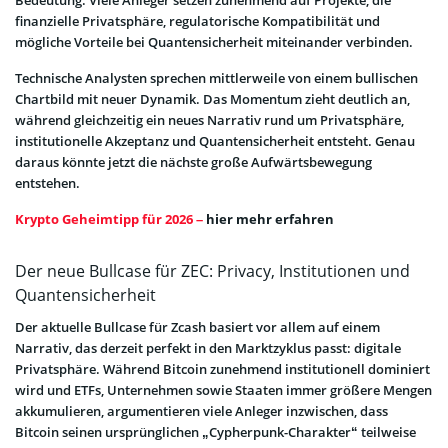
Bedeutung. Viele Anleger setzen zunehmend auf Projekte, die
finanzielle Privatsphäre, regulatorische Kompatibilität und
mögliche Vorteile bei Quantensicherheit miteinander verbinden.
Technische Analysten sprechen mittlerweile von einem bullischen
Chartbild mit neuer Dynamik. Das Momentum zieht deutlich an,
während gleichzeitig ein neues Narrativ rund um Privatsphäre,
institutionelle Akzeptanz und Quantensicherheit entsteht. Genau
daraus könnte jetzt die nächste große Aufwärtsbewegung
entstehen.
Krypto Geheimtipp für 2026 –
hier mehr erfahren
Der neue Bullcase für ZEC: Privacy, Institutionen und
Quantensicherheit
Der aktuelle Bullcase für Zcash basiert vor allem auf einem
Narrativ, das derzeit perfekt in den Marktzyklus passt: digitale
Privatsphäre. Während Bitcoin zunehmend institutionell dominiert
wird und ETFs, Unternehmen sowie Staaten immer größere Mengen
akkumulieren, argumentieren viele Anleger inzwischen, dass
Bitcoin seinen ursprünglichen „Cypherpunk-Charakter“ teilweise