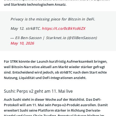
und Starknets technologischem Ansatz.
Privacy is the missing piece for Bitcoin in DeFi.
May 12. strkBTC.
https://t.co/0cBkYcd6ZX
— Eli Ben-Sasson | Starknet.io (@EliBenSasson)
May 10, 2026
Für STRK könnte der Launch kurzfristig Aufmerksamkeit bringen,
weil Bitcoin-Narrative aktuell am Markt wieder stärker gefragt
sind. Entscheidend wird jedoch, ob strkBTC nach dem Start echte
Nutzung, Liquidität und DeFi-Integrationen anzieht.
Sushi: Perps v2 geht am 11. Mai live
Auch Sushi steht in dieser Woche auf der Watchlist. Das DeFi-
Protokoll will am 11. Mai sein Perps-v2-Produkt ausrollen. Damit
erweitert Sushi seine Plattform stärker in Richtung Derivate-
Handel und Cross-Chain-Trading. Perpetual Futures bleiben im