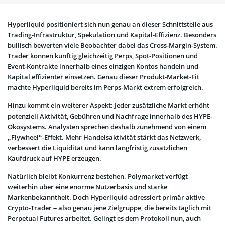
Hyperliquid positioniert sich nun genau an dieser Schnittstelle aus
Trading-Infrastruktur, Spekulation und Kapital-Effizienz. Besonders
bullisch bewerten viele Beobachter dabei das Cross-Margin-System.
Trader können künftig gleichzeitig Perps, Spot-Positionen und
Event-Kontrakte innerhalb eines einzigen Kontos handeln und
Kapital effizienter einsetzen. Genau dieser Produkt-Market-Fit
machte Hyperliquid bereits im Perps-Markt extrem erfolgreich.
Hinzu kommt ein weiterer Aspekt: Jeder zusätzliche Markt erhöht
potenziell Aktivität, Gebühren und Nachfrage innerhalb des HYPE-
Ökosystems. Analysten sprechen deshalb zunehmend von einem
„Flywheel“-Effekt. Mehr Handelsaktivität stärkt das Netzwerk,
verbessert die Liquidität und kann langfristig zusätzlichen
Kaufdruck auf HYPE erzeugen.
Natürlich bleibt Konkurrenz bestehen. Polymarket verfügt
weiterhin über eine enorme Nutzerbasis und starke
Markenbekanntheit. Doch Hyperliquid adressiert primär aktive
Crypto-Trader – also genau jene Zielgruppe, die bereits täglich mit
Perpetual Futures arbeitet. Gelingt es dem Protokoll nun, auch