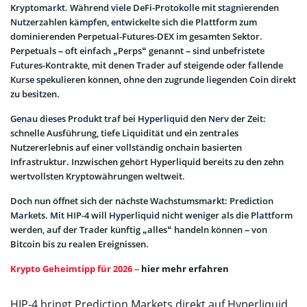
Kryptomarkt. Während viele DeFi-Protokolle mit stagnierenden
Nutzerzahlen kämpfen, entwickelte sich die Plattform zum
dominierenden Perpetual-Futures-DEX im gesamten Sektor.
Perpetuals – oft einfach „Perps“ genannt – sind unbefristete
Futures-Kontrakte, mit denen Trader auf steigende oder fallende
Kurse spekulieren können, ohne den zugrunde liegenden Coin direkt
zu besitzen.
Genau dieses Produkt traf bei Hyperliquid den Nerv der Zeit:
schnelle Ausführung, tiefe Liquidität und ein zentrales
Nutzererlebnis auf einer vollständig onchain basierten
Infrastruktur. Inzwischen gehört Hyperliquid bereits zu den zehn
wertvollsten Kryptowährungen weltweit.
Doch nun öffnet sich der nächste Wachstumsmarkt: Prediction
Markets. Mit HIP-4 will Hyperliquid nicht weniger als die Plattform
werden, auf der Trader künftig „alles“ handeln können – von
Bitcoin bis zu realen Ereignissen.
Krypto Geheimtipp für 2026 –
hier mehr erfahren
HIP-4 bringt Prediction Markets direkt auf Hyperliquid