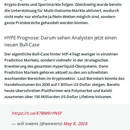
Krypto-Events und Sportmärkte folgen. Gleichzeitig wurde bereits
die Unterstützung für Multi-Outcome-Märkte aktiviert, wodurch
nicht mehr nur einfache Ja/Nein-Wetten möglich sind, sondern
ganze Preisbereiche gehandelt werden können.
HYPE Prognose: Darum sehen Analysten jetzt einen
neuen Bull-Case
Der eigentliche Bull-Case hinter HIP-4 liegt weniger in einzelnen
Prediction Markets, sondern vielmehr in der strategischen
Erweiterung des gesamten Hyperliquid-Ökosystems. Denn
Prediction Markets gehören aktuell zu den am schnellsten
wachsenden Bereichen im Kryptosektor. Laut Bernstein könnte das
Handelsvolumen bis 2030 auf 1 Billion US-Dollar steigen. Bereits
heute überschreiten Plattformen wie Polymarket und Kalshi
zusammen über 150 Milliarden US-Dollar Lifetime-Volumen.
https://t.co/E7BM9rYNSF
— will owens (@wowens)
May 8, 2026