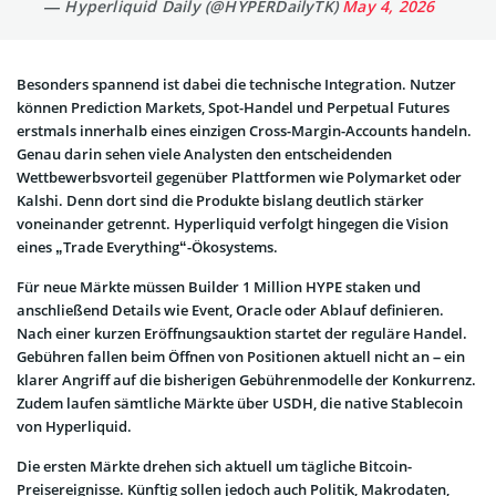
— Hyperliquid Daily (@HYPERDailyTK)
May 4, 2026
Besonders spannend ist dabei die technische Integration. Nutzer
können Prediction Markets, Spot-Handel und Perpetual Futures
erstmals innerhalb eines einzigen Cross-Margin-Accounts handeln.
Genau darin sehen viele Analysten den entscheidenden
Wettbewerbsvorteil gegenüber Plattformen wie Polymarket oder
Kalshi. Denn dort sind die Produkte bislang deutlich stärker
voneinander getrennt. Hyperliquid verfolgt hingegen die Vision
eines „Trade Everything“-Ökosystems.
Für neue Märkte müssen Builder 1 Million HYPE staken und
anschließend Details wie Event, Oracle oder Ablauf definieren.
Nach einer kurzen Eröffnungsauktion startet der reguläre Handel.
Gebühren fallen beim Öffnen von Positionen aktuell nicht an – ein
klarer Angriff auf die bisherigen Gebührenmodelle der Konkurrenz.
Zudem laufen sämtliche Märkte über USDH, die native Stablecoin
von Hyperliquid.
Die ersten Märkte drehen sich aktuell um tägliche Bitcoin-
Preisereignisse. Künftig sollen jedoch auch Politik, Makrodaten,