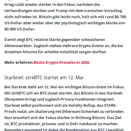
Krieg rückt wieder stärker in den Fokus, nachdem die
Verhandlungen stocken und Trump mit dem iranischen Vorschlag
nicht zufrieden ist. Bitcoin gibt leicht nach, hält sich mit rund 80.700
US-Dollar aber weiter über der psychologisch wichtigen Marke von
80.000 US-Dollar.
Damit zeigt BTC relative Stärke gegenüber schwächeren
Aktienmärkten. Zugleich stehen mehrere Krypto-Events an, die bei
einzelnen Altcoins für erhöhte Volatilität sorgen dürften.
Mehr erfahren:
Beste Krypto-Presales in 2026
Starknet: strkBTC startet am 12. Mai
Bei Starknet steht am 12. Mai ein wichtiges Bitcoin-Event im Fokus:
Mit strkBTC soll ein BTC-Asset starten, das Bitcoin in das Starknet-
Ökosystem bringt und zugleich Privacy-Funktionen integriert.
Starknet selbst positioniert sich als Validity Rollup, das STARK-
Proofs nutzt, um Skalierung mit Ethereum-Sicherheit zu verbinden.
Nun erweitert sich der Fokus stärker in Richtung Bitcoin. Das Ziel
ist, BTC produktiver, privater und in DeFi nutzbarer zu machen.
Besonders spannend ist dabei die Kombination aus BTC-Liquidität