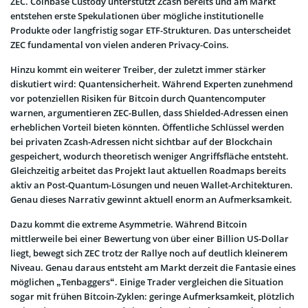
ZEC. Coinbase Custody unterstützt Zcash bereits und am Markt
entstehen erste Spekulationen über mögliche institutionelle
Produkte oder langfristig sogar ETF-Strukturen. Das unterscheidet
ZEC fundamental von vielen anderen Privacy-Coins.
Hinzu kommt ein weiterer Treiber, der zuletzt immer stärker
diskutiert wird: Quantensicherheit. Während Experten zunehmend
vor potenziellen Risiken für Bitcoin durch Quantencomputer
warnen, argumentieren ZEC-Bullen, dass Shielded-Adressen einen
erheblichen Vorteil bieten könnten. Öffentliche Schlüssel werden
bei privaten Zcash-Adressen nicht sichtbar auf der Blockchain
gespeichert, wodurch theoretisch weniger Angriffsfläche entsteht.
Gleichzeitig arbeitet das Projekt laut aktuellen Roadmaps bereits
aktiv an Post-Quantum-Lösungen und neuen Wallet-Architekturen.
Genau dieses Narrativ gewinnt aktuell enorm an Aufmerksamkeit.
Dazu kommt die extreme Asymmetrie. Während Bitcoin
mittlerweile bei einer Bewertung von über einer Billion US-Dollar
liegt, bewegt sich ZEC trotz der Rallye noch auf deutlich kleinerem
Niveau. Genau daraus entsteht am Markt derzeit die Fantasie eines
möglichen „Tenbaggers“. Einige Trader vergleichen die Situation
sogar mit frühen Bitcoin-Zyklen: geringe Aufmerksamkeit, plötzlich