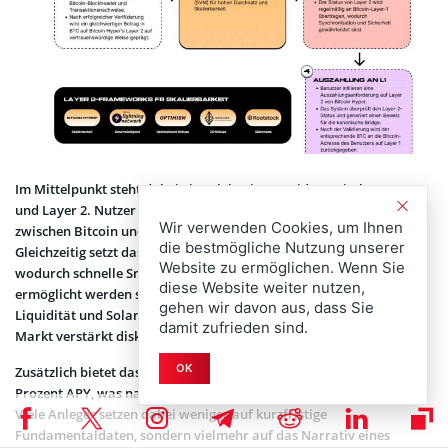
Im Mittelpunkt steht dabei eine zk-basierte Bridge zwischen Layer 1
und Layer 2. Nutzer sollen dadurch Vermögenswerte effizient
Wir verwenden Cookies, um Ihnen
zwischen Bitcoin und der neuen Infrastruktur bewegen können.
die bestmögliche Nutzung unserer
Gleichzeitig setzt das Projekt auf die Solana Virtual Machine,
Website zu ermöglichen. Wenn Sie
wodurch schnelle Smart Contracts und moderne Anwendungen
diese Website weiter nutzen,
ermöglicht werden sollen. Genau diese Kombination aus Bitcoin-
gehen wir davon aus, dass Sie
Liquidität und Solana-ähnlicher Performance wird derzeit am
damit zufrieden sind.
Markt verstärkt diskutiert.
OK
Zusätzlich bietet das Projekt aktuell Staking-Renditen von rund 36
Prozent APY, was natürlich zusätzlich spekulatives Kapital anzieht.
Viele Anleger setzen dabei weniger auf kurzfristige
Fundamentaldaten, sondern vielmehr auf das Narrativ eines