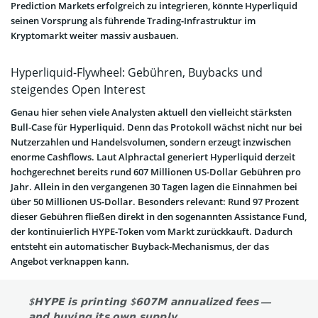
Prediction Markets erfolgreich zu integrieren, könnte Hyperliquid
seinen Vorsprung als führende Trading-Infrastruktur im
Kryptomarkt weiter massiv ausbauen.
Hyperliquid-Flywheel: Gebühren, Buybacks und
steigendes Open Interest
Genau hier sehen viele Analysten aktuell den vielleicht stärksten
Bull-Case für Hyperliquid. Denn das Protokoll wächst nicht nur bei
Nutzerzahlen und Handelsvolumen, sondern erzeugt inzwischen
enorme Cashflows. Laut Alphractal generiert Hyperliquid derzeit
hochgerechnet bereits rund 607 Millionen US-Dollar Gebühren pro
Jahr. Allein in den vergangenen 30 Tagen lagen die Einnahmen bei
über 50 Millionen US-Dollar. Besonders relevant: Rund 97 Prozent
dieser Gebühren fließen direkt in den sogenannten Assistance Fund,
der kontinuierlich HYPE-Token vom Markt zurückkauft. Dadurch
entsteht ein automatischer Buyback-Mechanismus, der das
Angebot verknappen kann.
$𝗛𝗬𝗣𝗘 𝗶𝘀 𝗽𝗿𝗶𝗻𝘁𝗶𝗻𝗴 $𝟲𝟬𝟳𝗠 𝗮𝗻𝗻𝘂𝗮𝗹𝗶𝘇𝗲𝗱 𝗳𝗲𝗲𝘀 —
𝗮𝗻𝗱 𝗯𝘂𝘆𝗶𝗻𝗴 𝗶𝘁𝘀 𝗼𝘄𝗻 𝘀𝘂𝗽𝗽𝗹𝘆.