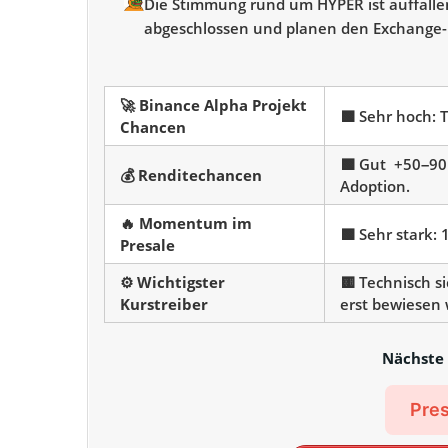
Die Stimmung rund um HYPER ist auffallend
abgeschlossen und planen den Exchange-
🚀
Binance Alpha Projekt
🟩 Sehr hoch: 
Chancen
🟩 Gut +50–90 
💰 Renditechancen
Adoption.
🔥 Momentum im
🟩 Sehr stark:
Presale
⚙️ Wichtigster
🟨 Technisch s
Kurstreiber
erst bewiesen
Nächste 
Pres