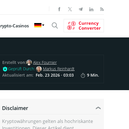
Currency
rypto-Casinos
Converter
Erstellt von:
Alex Fournier
Geprüft Durch:
Markus Reinhardt
Aktualisiert am:
Feb. 23 2026 · 03:03
9 Min.
Disclaimer
Kryptowährungen gelten als hochriskante
Investitionen. Dieser Artikel dient