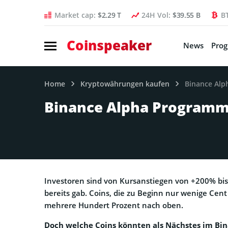
Market cap:
$2.29 T
24H Vol:
$39.55 B
B
Coinspeaker
News
Pro
Home
Kryptowährungen kaufen
Binance Alp
Binance Alpha Programm:
Investoren sind von Kursanstiegen von +200% bis
bereits gab. Coins, die zu Beginn nur wenige Ce
mehrere Hundert Prozent nach oben.
Doch welche Coins könnten als Nächstes im B