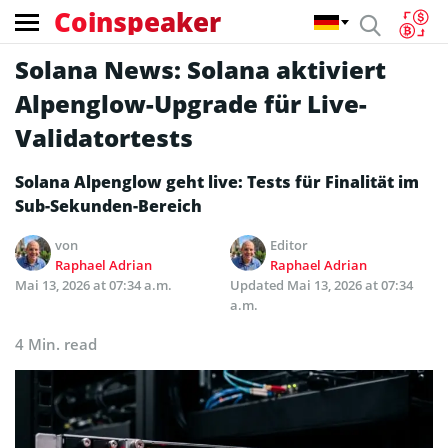
Coinspeaker
Solana News: Solana aktiviert
Alpenglow-Upgrade für Live-
Validatortests
Solana Alpenglow geht live: Tests für Finalität im
Sub-Sekunden-Bereich
von
Editor
Raphael Adrian
Raphael Adrian
Mai 13, 2026 at 07:34 a.m.
Updated
Mai 13, 2026 at 07:34
a.m.
4 Min. read