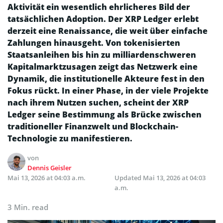
Aktivität ein wesentlich ehrlicheres Bild der
tatsächlichen Adoption. Der XRP Ledger erlebt
derzeit eine Renaissance, die weit über einfache
Zahlungen hinausgeht. Von tokenisierten
Staatsanleihen bis hin zu milliardenschweren
Kapitalmarktzusagen zeigt das Netzwerk eine
Dynamik, die institutionelle Akteure fest in den
Fokus rückt. In einer Phase, in der viele Projekte
nach ihrem Nutzen suchen, scheint der XRP
Ledger seine Bestimmung als Brücke zwischen
traditioneller Finanzwelt und Blockchain-
Technologie zu manifestieren.
von
Dennis Geisler
Mai 13, 2026 at 04:03 a.m.
Updated
Mai 13, 2026 at 04:03
a.m.
3 Min. read