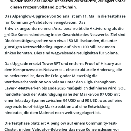
% oder mehr des Blockdurchsatzes verbrauchte, verlagert Votor
diesen Prozess vollständig Off-Chain.
Das Alpenglow-Upgrade von Solana ist am 11. Mai in die Testphase
für Community-Validatoren eingetreten. Das
Entwicklungsunternehmen Anza beschreibt die Aktivierung als die
größte Konsensänderung in der Geschichte des Netzwerks. Ziel sind
Blockbestätigungszeiten von etwa 150 Millisekunden, die unter
günstigen Netzwerkbedingungen auf bis zu 100 Millisekunden
sinken könnten. Dies sind wegweisende Neuigkeiten für Solana.
Das Upgrade ersetzt TowerBFT und entfernt Proof of History aus
dem Kernprozess des Netzwerks – eine strukturelle Änderung, die
so bedeutend ist, dass ihr Erfolg oder Misserfolg die
Wettbewerbsposition von Solana unter den High-Throughput-
Layer-1-Netzwerken bis Ende 2026 maßgeblich definieren wird. SOL
handelte nach der Ankündigung nahe der Marke von 97 USD mit
einer Intraday-Spanne zwischen 94 USD und 98 USD, was auf eine
begrenzte kurzfristige Marktreaktion auf eine Entwicklung
hindeutet, die dem Mainnet noch weit vorgelagert ist.
Die Testphase platziert Alpenglow auf einem Community-Test-
Cluster, in dem Validator-Betreiber das neue Konsensdesign vor