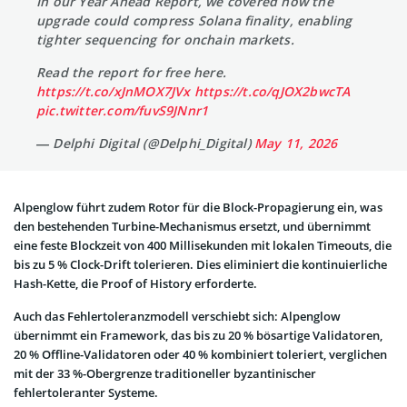
In our Year Ahead Report, we covered how the
upgrade could compress Solana finality, enabling
tighter sequencing for onchain markets.
Read the report for free here.
https://t.co/xJnMOX7JVx
https://t.co/qJOX2bwcTA
pic.twitter.com/fuvS9JNnr1
— Delphi Digital (@Delphi_Digital)
May 11, 2026
Alpenglow führt zudem Rotor für die Block-Propagierung ein, was
den bestehenden Turbine-Mechanismus ersetzt, und übernimmt
eine feste Blockzeit von 400 Millisekunden mit lokalen Timeouts, die
bis zu 5 % Clock-Drift tolerieren. Dies eliminiert die kontinuierliche
Hash-Kette, die Proof of History erforderte.
Auch das Fehlertoleranzmodell verschiebt sich: Alpenglow
übernimmt ein Framework, das bis zu 20 % bösartige Validatoren,
20 % Offline-Validatoren oder 40 % kombiniert toleriert, verglichen
mit der 33 %-Obergrenze traditioneller byzantinischer
fehlertoleranter Systeme.