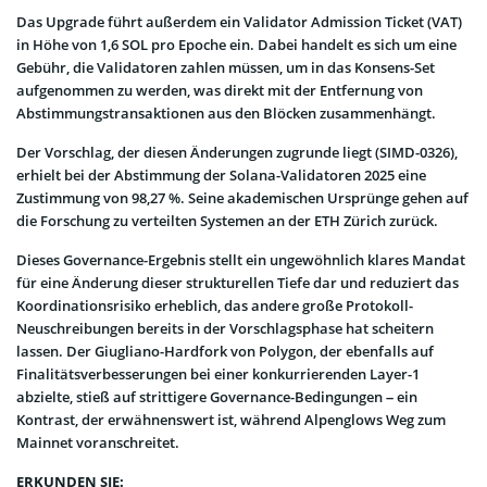
Das Upgrade führt außerdem ein Validator Admission Ticket (VAT)
in Höhe von 1,6 SOL pro Epoche ein. Dabei handelt es sich um eine
Gebühr, die Validatoren zahlen müssen, um in das Konsens-Set
aufgenommen zu werden, was direkt mit der Entfernung von
Abstimmungstransaktionen aus den Blöcken zusammenhängt.
Der Vorschlag, der diesen Änderungen zugrunde liegt (SIMD-0326),
erhielt bei der Abstimmung der Solana-Validatoren 2025 eine
Zustimmung von 98,27 %. Seine akademischen Ursprünge gehen auf
die Forschung zu verteilten Systemen an der ETH Zürich zurück.
Dieses Governance-Ergebnis stellt ein ungewöhnlich klares Mandat
für eine Änderung dieser strukturellen Tiefe dar und reduziert das
Koordinationsrisiko erheblich, das andere große Protokoll-
Neuschreibungen bereits in der Vorschlagsphase hat scheitern
lassen. Der Giugliano-Hardfork von Polygon, der ebenfalls auf
Finalitätsverbesserungen bei einer konkurrierenden Layer-1
abzielte, stieß auf strittigere Governance-Bedingungen – ein
Kontrast, der erwähnenswert ist, während Alpenglows Weg zum
Mainnet voranschreitet.
ERKUNDEN SIE: