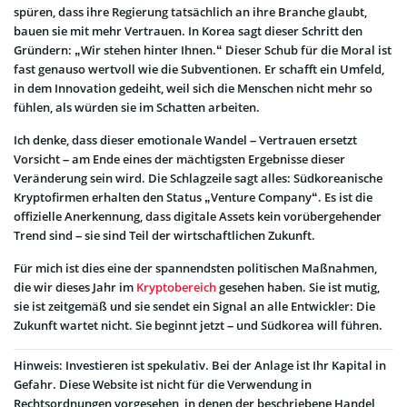
spüren, dass ihre Regierung tatsächlich an ihre Branche glaubt,
bauen sie mit mehr Vertrauen. In Korea sagt dieser Schritt den
Gründern: „Wir stehen hinter Ihnen.“ Dieser Schub für die Moral ist
fast genauso wertvoll wie die Subventionen. Er schafft ein Umfeld,
in dem Innovation gedeiht, weil sich die Menschen nicht mehr so
fühlen, als würden sie im Schatten arbeiten.
Ich denke, dass dieser emotionale Wandel – Vertrauen ersetzt
Vorsicht – am Ende eines der mächtigsten Ergebnisse dieser
Veränderung sein wird. Die Schlagzeile sagt alles: Südkoreanische
Kryptofirmen erhalten den Status „Venture Company“. Es ist die
offizielle Anerkennung, dass digitale Assets kein vorübergehender
Trend sind – sie sind Teil der wirtschaftlichen Zukunft.
Für mich ist dies eine der spannendsten politischen Maßnahmen,
die wir dieses Jahr im
Kryptobereich
gesehen haben. Sie ist mutig,
sie ist zeitgemäß und sie sendet ein Signal an alle Entwickler: Die
Zukunft wartet nicht. Sie beginnt jetzt – und Südkorea will führen.
Hinweis: Investieren ist spekulativ. Bei der Anlage ist Ihr Kapital in
Gefahr. Diese Website ist nicht für die Verwendung in
Rechtsordnungen vorgesehen, in denen der beschriebene Handel