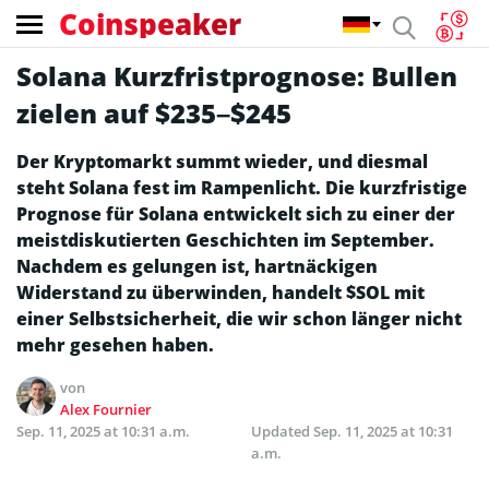
Coinspeaker
Solana Kurzfristprognose: Bullen
zielen auf $235–$245
Der Kryptomarkt summt wieder, und diesmal
steht Solana fest im Rampenlicht. Die kurzfristige
Prognose für Solana entwickelt sich zu einer der
meistdiskutierten Geschichten im September.
Nachdem es gelungen ist, hartnäckigen
Widerstand zu überwinden, handelt $SOL mit
einer Selbstsicherheit, die wir schon länger nicht
mehr gesehen haben.
von
Alex Fournier
Sep. 11, 2025 at 10:31 a.m.
Updated
Sep. 11, 2025 at 10:31
a.m.