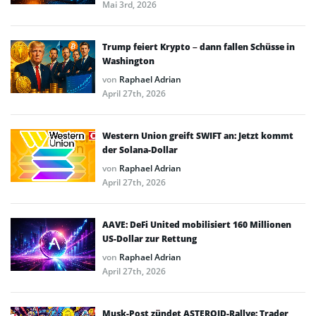
Mai 3rd, 2026
Trump feiert Krypto – dann fallen Schüsse in
Washington
von
Raphael Adrian
April 27th, 2026
Western Union greift SWIFT an: Jetzt kommt
der Solana-Dollar
von
Raphael Adrian
April 27th, 2026
AAVE: DeFi United mobilisiert 160 Millionen
US-Dollar zur Rettung
von
Raphael Adrian
April 27th, 2026
Musk-Post zündet ASTEROID-Rallye: Trader