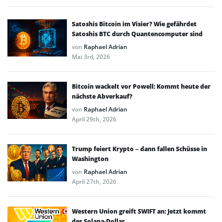
Satoshis Bitcoin im Visier? Wie gefährdet
Satoshis BTC durch Quantencomputer sind
von
Raphael Adrian
Mai 3rd, 2026
Bitcoin wackelt vor Powell: Kommt heute der
nächste Abverkauf?
von
Raphael Adrian
April 29th, 2026
Trump feiert Krypto – dann fallen Schüsse in
Washington
von
Raphael Adrian
April 27th, 2026
Western Union greift SWIFT an: Jetzt kommt
der Solana-Dollar