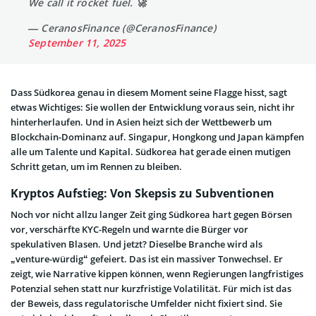
We call it rocket fuel. 🚀
— CeranosFinance (@CeranosFinance)
September 11, 2025
Dass Südkorea genau in diesem Moment seine Flagge hisst, sagt
etwas Wichtiges: Sie wollen der Entwicklung voraus sein, nicht ihr
hinterherlaufen. Und in Asien heizt sich der Wettbewerb um
Blockchain-Dominanz auf. Singapur, Hongkong und Japan kämpfen
alle um Talente und Kapital. Südkorea hat gerade einen mutigen
Schritt getan, um im Rennen zu bleiben.
Kryptos Aufstieg: Von Skepsis zu Subventionen
Noch vor nicht allzu langer Zeit ging Südkorea hart gegen Börsen
vor, verschärfte KYC-Regeln und warnte die Bürger vor
spekulativen Blasen. Und jetzt? Dieselbe Branche wird als
„venture-würdig“ gefeiert. Das ist ein massiver Tonwechsel. Er
zeigt, wie Narrative kippen können, wenn Regierungen langfristiges
Potenzial sehen statt nur kurzfristige Volatilität. Für mich ist das
der Beweis, dass regulatorische Umfelder nicht fixiert sind. Sie