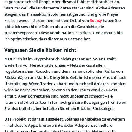
es genauso schnell floppt. Aber diesmal fühlt es sich stabiler an.
Warum? Weil die Fundamentaldaten stärker sind. Aktive Adressen
steigen, das Transaktionsvolumen ist gesund, und große Player
kreisen wieder. Zusammen mit dem Debüt von
Solaxy
haben Sie
plötzlich sowohl die Zahlen als auch die Geschichte, die
zusammenpassen. Diese Kombination ist selten. Und deshalb bin
ich optimistischer, dass dieser Run Bestand hat.
Vergessen Sie die Risiken nicht
Natürlich ist im Kryptobereich nichts garantiert. Solana steht
weiterhin vor Herausforderungen – Netzwerkausfällen,
regulatorischem Rauschen und dem immer drohenden Risiko von
Rückschlägen am Markt. Die größte Gefahr ist meiner Ansicht nach
Überhitzung. Wenn Trader zu hart und zu schnell drücken, könnten
wir eine Korrektur sehen, bevor sich der Traum von $250–$290
erfüllt. Aber Korrekturen sind nicht unbedingt schlecht – sie
räumen oft die Startbahn für noch größere Bewegungen frei. Seien
Sie also bullish, aber behalten Sie einen Blick im Rückspiegel.
Das Projekt ist darauf ausgelegt, Solanas Fähigkeiten zu erweitern
– nahtlosere Apps, breitere Entwickler-Adoption, schnellere
Skalierung und potenziell ein stärker vernetztes Netzwerk. So