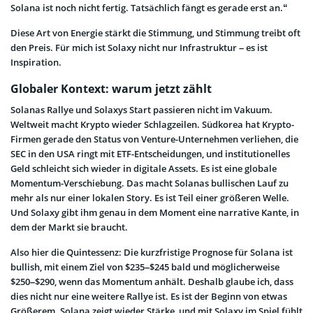
Solana ist noch nicht fertig. Tatsächlich fängt es gerade erst an.“
Diese Art von Energie stärkt die Stimmung, und Stimmung treibt oft
den Preis. Für mich ist Solaxy nicht nur Infrastruktur – es ist
Inspiration.
Globaler Kontext: warum jetzt zählt
Solanas Rallye und Solaxys Start passieren nicht im Vakuum.
Weltweit macht Krypto wieder Schlagzeilen. Südkorea hat Krypto-
Firmen gerade den Status von Venture-Unternehmen verliehen, die
SEC in den USA ringt mit ETF-Entscheidungen, und institutionelles
Geld schleicht sich wieder in digitale Assets. Es ist eine globale
Momentum-Verschiebung. Das macht Solanas bullischen Lauf zu
mehr als nur einer lokalen Story. Es ist Teil einer größeren Welle.
Und Solaxy gibt ihm genau in dem Moment eine narrative Kante, in
dem der Markt sie braucht.
Also hier die Quintessenz: Die kurzfristige Prognose für Solana ist
bullish, mit einem Ziel von $235–$245 bald und möglicherweise
$250–$290, wenn das Momentum anhält. Deshalb glaube ich, dass
dies nicht nur eine weitere Rallye ist. Es ist der Beginn von etwas
Größerem. Solana zeigt wieder Stärke, und mit Solaxy im Spiel fühlt