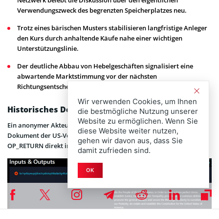
Verwendungszweck des begrenzten Speicherplatzes neu.
Trotz eines bärischen Musters stabilisieren langfristige Anleger
den Kurs durch anhaltende Käufe nahe einer wichtigen
Unterstützungslinie.
Der deutliche Abbau von Hebelgeschäften signalisiert eine
abwartende Marktstimmung vor der nächsten
Richtungsentscheidung.
Wir verwenden Cookies, um Ihnen
Historisches Dokument im digitalen Speicher
die bestmögliche Nutzung unserer
Website zu ermöglichen. Wenn Sie
Ein anonymer Akteur integrierte unlängst das historische
diese Website weiter nutzen,
Dokument der US-Verfassung über das Transaktionsfeld
gehen wir davon aus, dass Sie
OP_RETURN direkt in die Bitcoin-Blockchain.
damit zufrieden sind.
OK