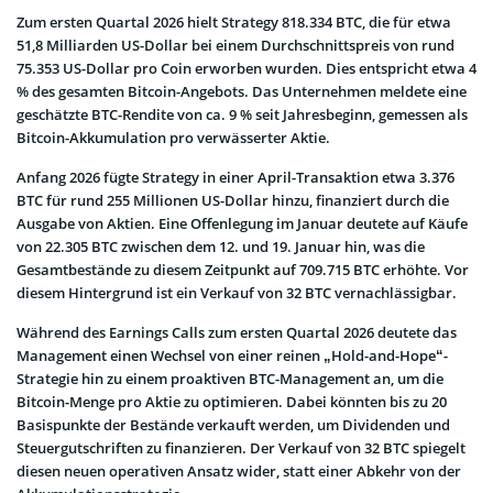
Zum ersten Quartal 2026 hielt Strategy 818.334 BTC, die für etwa
51,8 Milliarden US-Dollar bei einem Durchschnittspreis von rund
75.353 US-Dollar pro Coin erworben wurden. Dies entspricht etwa 4
% des gesamten Bitcoin-Angebots. Das Unternehmen meldete eine
geschätzte BTC-Rendite von ca. 9 % seit Jahresbeginn, gemessen als
Bitcoin-Akkumulation pro verwässerter Aktie.
Anfang 2026 fügte Strategy in einer April-Transaktion etwa 3.376
BTC für rund 255 Millionen US-Dollar hinzu, finanziert durch die
Ausgabe von Aktien. Eine Offenlegung im Januar deutete auf Käufe
von 22.305 BTC zwischen dem 12. und 19. Januar hin, was die
Gesamtbestände zu diesem Zeitpunkt auf 709.715 BTC erhöhte. Vor
diesem Hintergrund ist ein Verkauf von 32 BTC vernachlässigbar.
Während des Earnings Calls zum ersten Quartal 2026 deutete das
Management einen Wechsel von einer reinen „Hold-and-Hope“-
Strategie hin zu einem proaktiven BTC-Management an, um die
Bitcoin-Menge pro Aktie zu optimieren. Dabei könnten bis zu 20
Basispunkte der Bestände verkauft werden, um Dividenden und
Steuergutschriften zu finanzieren. Der Verkauf von 32 BTC spiegelt
diesen neuen operativen Ansatz wider, statt einer Abkehr von der