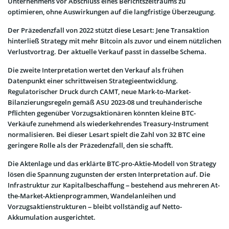
Unternehmens vor Abschluss eines Berichtszeitraums zu
optimieren, ohne Auswirkungen auf die langfristige Überzeugung.
Der Präzedenzfall von 2022 stützt diese Lesart: Jene Transaktion
hinterließ Strategy mit mehr Bitcoin als zuvor und einem nützlichen
Verlustvortrag. Der aktuelle Verkauf passt in dasselbe Schema.
Die zweite Interpretation wertet den Verkauf als frühen
Datenpunkt einer schrittweisen Strategieentwicklung.
Regulatorischer Druck durch CAMT, neue Mark-to-Market-
Bilanzierungsregeln gemäß ASU 2023-08 und treuhänderische
Pflichten gegenüber Vorzugsaktionären könnten kleine BTC-
Verkäufe zunehmend als wiederkehrendes Treasury-Instrument
normalisieren. Bei dieser Lesart spielt die Zahl von 32 BTC eine
geringere Rolle als der Präzedenzfall, den sie schafft.
Die Aktenlage und das erklärte BTC-pro-Aktie-Modell von Strategy
lösen die Spannung zugunsten der ersten Interpretation auf. Die
Infrastruktur zur Kapitalbeschaffung – bestehend aus mehreren At-
the-Market-Aktienprogrammen, Wandelanleihen und
Vorzugsaktienstrukturen – bleibt vollständig auf Netto-
Akkumulation ausgerichtet.