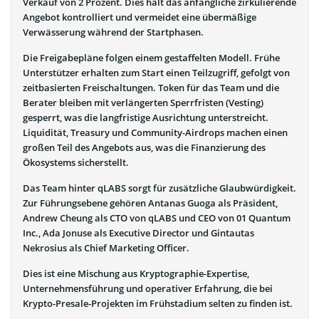
Verkauf von 2 Prozent. Dies hält das anfängliche zirkulierende
Angebot kontrolliert und vermeidet eine übermäßige
Verwässerung während der Startphasen.
Die Freigabepläne folgen einem gestaffelten Modell. Frühe
Unterstützer erhalten zum Start einen Teilzugriff, gefolgt von
zeitbasierten Freischaltungen. Token für das Team und die
Berater bleiben mit verlängerten Sperrfristen (Vesting)
gesperrt, was die langfristige Ausrichtung unterstreicht.
Liquidität, Treasury und Community-Airdrops machen einen
großen Teil des Angebots aus, was die Finanzierung des
Ökosystems sicherstellt.
Das Team hinter qLABS sorgt für zusätzliche Glaubwürdigkeit.
Zur Führungsebene gehören Antanas Guoga als Präsident,
Andrew Cheung als CTO von qLABS und CEO von 01 Quantum
Inc., Ada Jonuse als Executive Director und Gintautas
Nekrosius als Chief Marketing Officer.
Dies ist eine Mischung aus Kryptographie-Expertise,
Unternehmensführung und operativer Erfahrung, die bei
Krypto-Presale-Projekten im Frühstadium selten zu finden ist.