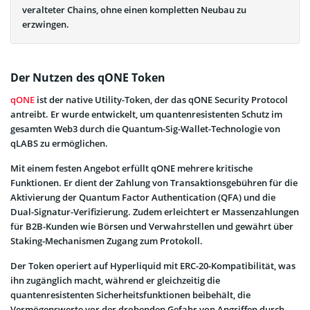
veralteter Chains, ohne einen kompletten Neubau zu
erzwingen.
Der Nutzen des qONE Token
qONE
ist der native Utility-Token, der das qONE Security Protocol
antreibt. Er wurde entwickelt, um quantenresistenten Schutz im
gesamten Web3 durch die Quantum-Sig-Wallet-Technologie von
qLABS zu ermöglichen.
Mit einem festen Angebot erfüllt qONE mehrere kritische
Funktionen. Er dient der Zahlung von Transaktionsgebühren für die
Aktivierung der Quantum Factor Authentication (QFA) und die
Dual-Signatur-Verifizierung. Zudem erleichtert er Massenzahlungen
für B2B-Kunden wie Börsen und Verwahrstellen und gewährt über
Staking-Mechanismen Zugang zum Protokoll.
Der Token operiert auf Hyperliquid mit ERC-20-Kompatibilität, was
ihn zugänglich macht, während er gleichzeitig die
quantenresistenten Sicherheitsfunktionen beibehält, die
Vermögenswerte vor der drohenden Gefahr von Angriffen durch