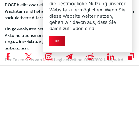
die bestmögliche Nutzung unserer
DOGE bleibt zwar eine vielbeachtete Option, doch wer stärker auf
Website zu ermöglichen. Wenn Sie
Wachstum und höhere Volatilität setzen möchte, findet in MAXI eine
diese Website weiter nutzen,
spekulativere Alternative.
gehen wir davon aus, dass Sie
damit zufrieden sind.
Einige Analysten betrachten den Februar als klassischen
Akkumulationsmonat. Parallel dazu läuft der Presale von Maxi
OK
Doge – für viele ein günstiges Zeitfenster, um frühzeitig Positionen
aufzubauen.
Der Tokenpreis von
MAXI
liegt derzeit bei 0,0002802 US-$, wird
jedoch in Kürze in die nächste Preisstufe angehoben.
Dogecoin und das Potenzial einer neuen Rallye
Der auf X bekannte Chartanalyst Trader Tardigrade veröffentlichte
kürzlich eine langfristige logarithmische Analyse von DOGE.
Seine Auswertung zeigt ein wiederkehrendes Muster: Längere
Konsolidierungsphasen münden historisch in starke parabolische
Bewegungen. Während dieser Seitwärtsphasen wird Dogecoin oft
für abgeschrieben erklärt – doch genau danach folgten bislang die
größten Ausbrüche.