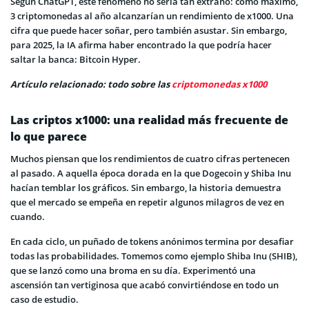
Según ChatGPT, este fenómeno no sería tan extraño: como máximo,
3 criptomonedas al año alcanzarían un rendimiento de x1000. Una
cifra que puede hacer soñar, pero también asustar. Sin embargo,
para 2025, la IA afirma haber encontrado la que podría hacer
saltar la banca: Bitcoin Hyper.
Artículo relacionado: todo sobre las
criptomonedas x1000
Las criptos x1000: una realidad más frecuente de
lo que parece
Muchos piensan que los rendimientos de cuatro cifras pertenecen
al pasado. A aquella época dorada en la que Dogecoin y Shiba Inu
hacían temblar los gráficos. Sin embargo, la historia demuestra
que el mercado se empeña en repetir algunos milagros de vez en
cuando.
En cada ciclo, un puñado de tokens anónimos termina por desafiar
todas las probabilidades. Tomemos como ejemplo Shiba Inu (SHIB),
que se lanzó como una broma en su día. Experimentó una
ascensión tan vertiginosa que acabó convirtiéndose en todo un
caso de estudio.