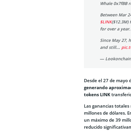
Whale 0x7fBB re
Between Mar 24
$LINK
($12.3M)
for over a year.
Since May 27, 
and still…
pic.
— Lookonchain
Desde el 27 de mayo 
generando aproximad
tokens LINK
transferi
Las ganancias totales
millones de dólares. 
un máximo de 39 millo
reducido significativ