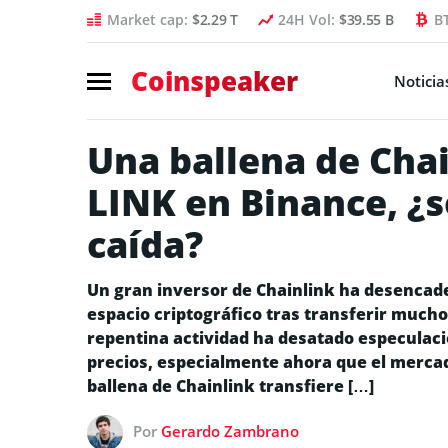
Market cap:
$2.29 T
24H Vol:
$39.55 B
B
Coinspeaker
Noticia
Una ballena de Cha
LINK en Binance, ¿
caída?
Un gran inversor de Chainlink ha desencad
espacio criptográfico tras transferir much
repentina actividad ha desatado especulaci
precios, especialmente ahora que el mercad
ballena de Chainlink transfiere […]
Por
Gerardo Zambrano