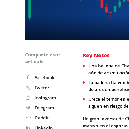
Comparte este
Key Notes
artículo
Una ballena de Cha
año de acumulació
Facebook
La ballena ha vendi
Twitter
dólares en benefici
Instagram
Crece el temor en e
siguen en riesgo de
Telegram
Reddit
Un gran inversor de 
masiva en el espacio 
LinkedIn