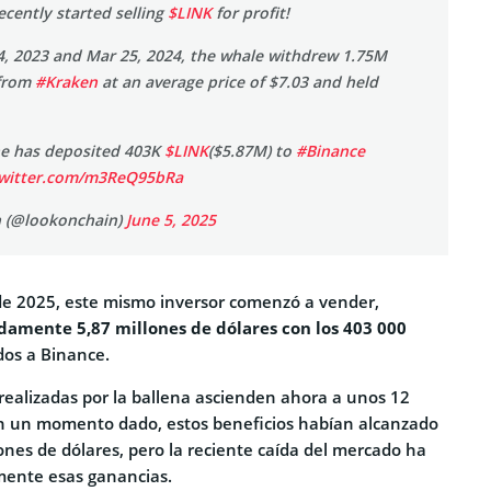
cently started selling
$LINK
for profit!
, 2023 and Mar 25, 2024, the whale withdrew 1.75M
 from
#Kraken
at an average price of $7.03 and held
he has deposited 403K
$LINK
($5.87M) to
#Binance
twitter.com/m3ReQ95bRa
 (@lookonchain)
June 5, 2025
de 2025, este mismo inversor comenzó a vender,
amente 5,87 millones de dólares con los 403 000
dos a Binance.
 realizadas por la ballena ascienden ahora a unos 12
En un momento dado, estos beneficios habían alcanzado
nes de dólares, pero la reciente caída del mercado ha
amente esas ganancias.