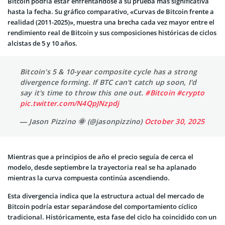
Bitcoin podría estar enfrentándose a su prueba más significativa
hasta la fecha. Su gráfico comparativo, «Curvas de Bitcoin frente a
realidad (2011-2025)», muestra una brecha cada vez mayor entre el
rendimiento real de Bitcoin y sus composiciones históricas de ciclos
alcistas de 5 y 10 años.
Bitcoin's 5 & 10-year composite cycle has a strong
divergence forming. If BTC can't catch up soon, I'd
say it's time to throw this one out.
#Bitcoin
#crypto
pic.twitter.com/N4QpJNzpdj
— Jason Pizzino 🌞 (@jasonpizzino)
October 30, 2025
Mientras que a principios de año el precio seguía de cerca el
modelo, desde septiembre la trayectoria real se ha aplanado
mientras la curva compuesta continúa ascendiendo.
Esta divergencia indica que la estructura actual del mercado de
Bitcoin podría estar separándose del comportamiento cíclico
tradicional. Históricamente, esta fase del ciclo ha coincidido con un