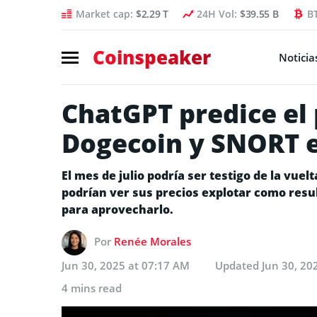
Market cap:
$2.29 T
24H Vol:
$39.55 B
B
Coinspeaker
Noticia
ChatGPT predice el 
Dogecoin y SNORT e
El mes de julio podría ser testigo de la vuel
podrían ver sus precios explotar como resul
para aprovecharlo.
Por
Renée Morales
Jun 30, 2025 at 07:17 AM
Updated
Jun 30, 20
4 mins read