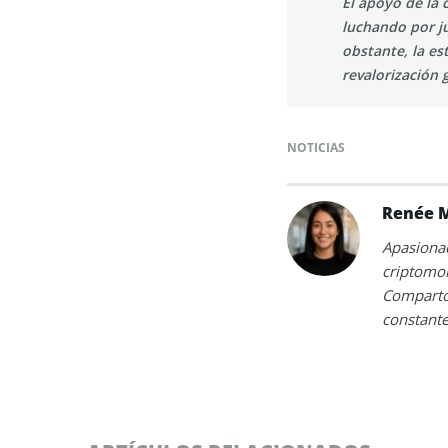
El apoyo de la
luchando por ju
obstante, la es
revalorización 
NOTICIAS
Renée 
Apasionad
criptomon
Comparto 
constante