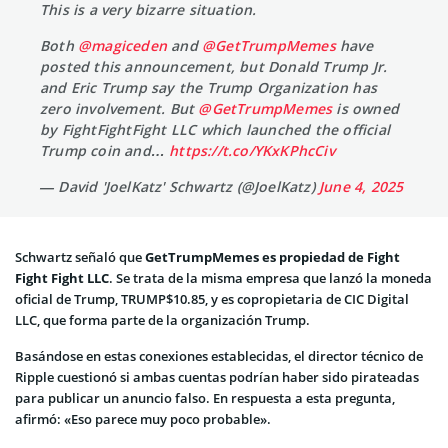
This is a very bizarre situation.
Both
@magiceden
and
@GetTrumpMemes
have
posted this announcement, but Donald Trump Jr.
and Eric Trump say the Trump Organization has
zero involvement. But
@GetTrumpMemes
is owned
by FightFightFight LLC which launched the official
Trump coin and…
https://t.co/YKxKPhcCiv
— David 'JoelKatz' Schwartz (@JoelKatz)
June 4, 2025
Schwartz señaló que
GetTrumpMemes es propiedad de Fight
Fight Fight LLC
. Se trata de la misma empresa que lanzó la moneda
oficial de Trump, TRUMP$10.85, y es copropietaria de CIC Digital
LLC, que forma parte de la organización Trump.
Basándose en estas conexiones establecidas, el director técnico de
Ripple cuestionó si ambas cuentas podrían haber sido pirateadas
para publicar un anuncio falso. En respuesta a esta pregunta,
afirmó: «Eso parece muy poco probable».