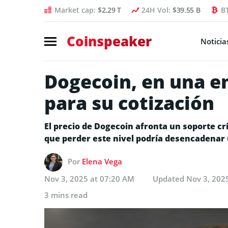
Market cap:
$2.29 T
24H Vol:
$39.55 B
B
Coinspeaker
Noticia
Dogecoin, en una en
para su cotización
El precio de Dogecoin afronta un soporte crí
que perder este nivel podría desencadenar 
Por
Elena Vega
Nov 3, 2025 at 07:20 AM
Updated
Nov 3, 202
3 mins read