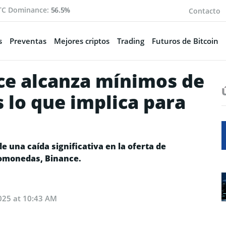
TC Dominance:
56.5%
Contacto
s
Preventas
Mejores criptos
Trading
Futuros de Bitcoin
ce alcanza mínimos de
s lo que implica para
una caída significativa en la oferta de
tomonedas, Binance.
025 at 10:43 AM