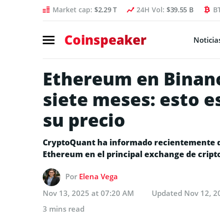
Market cap:
$2.29 T
24H Vol:
$39.55 B
B
Coinspeaker
Noticia
Ethereum en Binan
siete meses: esto e
su precio
CryptoQuant ha informado recientemente de 
Ethereum en el principal exchange de crip
Por
Elena Vega
Nov 13, 2025 at 07:20 AM
Updated
Nov 12, 2
3 mins read