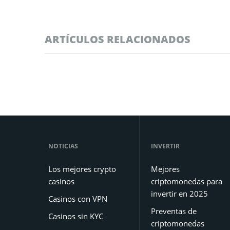
ARTÍCULOS RELACIONADOS
NOTICIAS
INVERTIR
Los mejores crypto
Mejores
casinos
criptomonedas para
invertir en 2025
Casinos con VPN
Preventas de
Casinos sin KYC
criptomonedas