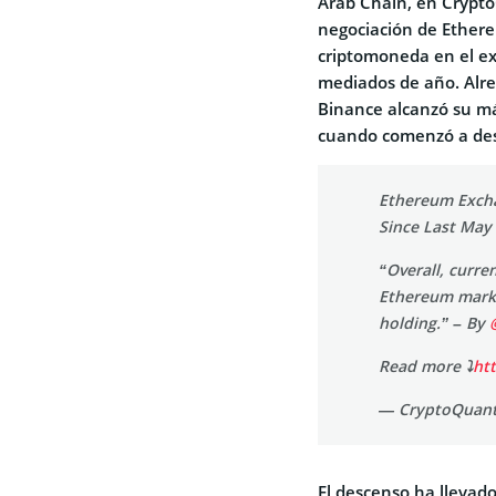
Arab Chain, en Crypto
negociación de Ethere
criptomoneda en el ex
mediados de año. Alre
Binance alcanzó su m
cuando comenzó a de
Ethereum Excha
Since Last May
“Overall, curren
Ethereum marke
holding.” – By
Read more ⤵️
htt
— CryptoQuant
El descenso ha llevad