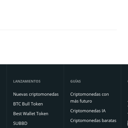
LANZAMIENTOS
GUÍAS
Nuevas criptomonedas
Criptomonedas con
más futuro
BTC Bull Token
Criptomonedas IA
Best Wallet Token
Criptomonedas baratas
SUBBD