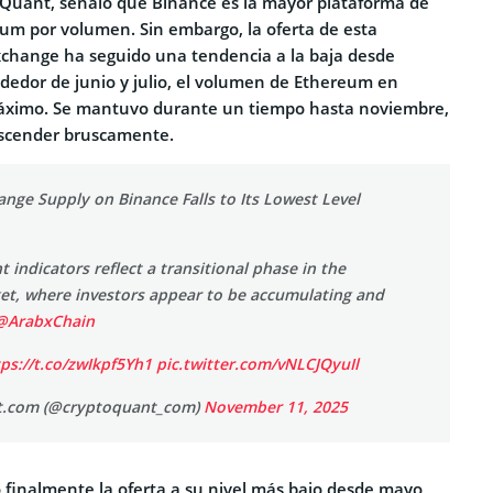
Quant, señaló que Binance es la mayor plataforma de
um por volumen. Sin embargo, la oferta de esta
change ha seguido una tendencia a la baja desde
dedor de junio y julio, el volumen de Ethereum en
áximo. Se mantuvo durante un tiempo hasta noviembre,
scender bruscamente.
nge Supply on Binance Falls to Its Lowest Level
t indicators reflect a transitional phase in the
t, where investors appear to be accumulating and
@ArabxChain
ps://t.co/zwIkpf5Yh1
pic.twitter.com/vNLCJQyuIl
.com (@cryptoquant_com)
November 11, 2025
o finalmente la oferta a su nivel más bajo desde mayo