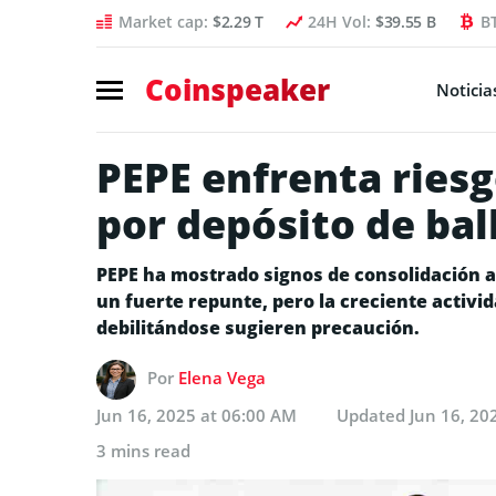
Market cap:
$2.29 T
24H Vol:
$39.55 B
B
Coinspeaker
Noticia
PEPE enfrenta riesg
por depósito de bal
PEPE ha mostrado signos de consolidación a
un fuerte repunte, pero la creciente activid
debilitándose sugieren precaución.
Por
Elena Vega
Jun 16, 2025 at 06:00 AM
Updated
Jun 16, 20
3 mins read