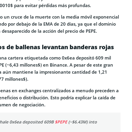
000010$ para evitar pérdidas más profundas.
 un cruce de la muerte con la media móvil exponencial
ndo por debajo de la EMA de 20 días, ya que el dominio
desaparecido de la acción del precio de PEPE.
s de ballenas levantan banderas rojas
na cartera etiquetada como 0x6ea depositó 609 mil
PE (~6,43 millones$) en Binance. A pesar de este gran
a aún mantiene la impresionante cantidad de 1,21
77 millones$).
llenas en exchanges centralizados a menudo preceden a
eficios o distribución. Esto podría explicar la caída de
lumen de negociación.
whale 0x6ea deposited 609B
$PEPE
(~$6.43M) into