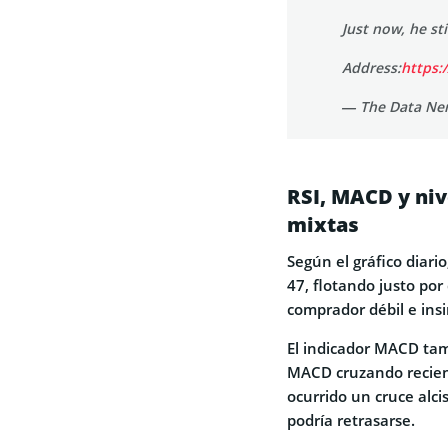
Just now, he st
Address:
https:
— The Data Ne
RSI, MACD y niv
mixtas
Según el gráfico diario
47, flotando justo por
comprador débil e ins
El indicador MACD tamb
MACD cruzando recien
ocurrido un cruce alc
podría retrasarse.