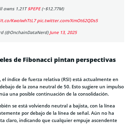
ill owns 1.21T
$PEPE
(~$12.77M)
//t.co/KwoIwhTtL7
pic.twitter.com/XmOt62QDs5
rd (@OnchainDataNerd)
June 13, 2025
eles de Fibonacci pintan perspectivas
, el índice de fuerza relativa (RSI) está actualmente en
 debajo de la zona neutral de 50. Esto sugiere un impulso
inúa una posible continuación de la consolidación.
ién se está volviendo neutral a bajista, con la línea
temente por debajo de la línea de señal. Aún no ha
ista claro, indicando que cualquier empuje ascendente