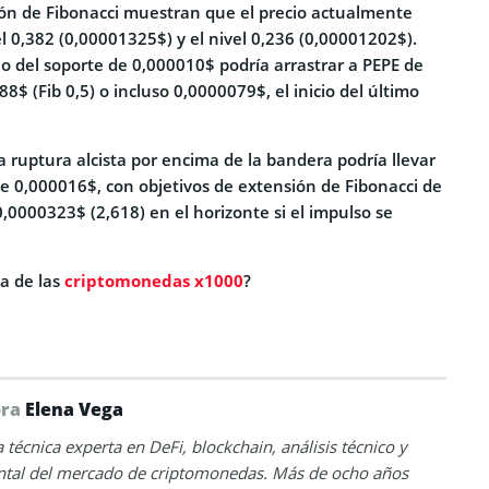
ión de Fibonacci muestran que el precio actualmente
l 0,382 (0,00001325$) y el nivel 0,236 (0,00001202$).
o del soporte de 0,000010$ podría arrastrar a PEPE de
8$ (Fib 0,5) o incluso 0,0000079$, el inicio del último
na ruptura alcista por encima de la bandera podría llevar
 0,000016$, con objetivos de extensión de Fibonacci de
,0000323$ (2,618) en el horizonte si el impulso se
a de las
criptomonedas x1000
?
ora
Elena Vega
 técnica experta en DeFi, blockchain, análisis técnico y
tal del mercado de criptomonedas. Más de ocho años