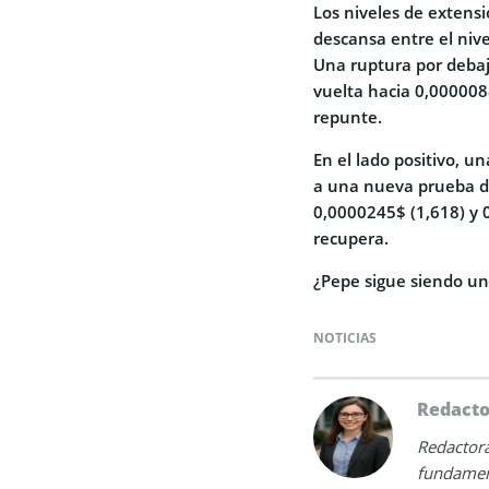
Los niveles de extens
descansa entre el nive
Una ruptura por debaj
vuelta hacia 0,0000088
repunte.
En el lado positivo, u
a una nueva prueba de
0,0000245$ (1,618) y 0
recupera.
¿Pepe sigue siendo un
NOTICIAS
Redact
Redactora
fundamen