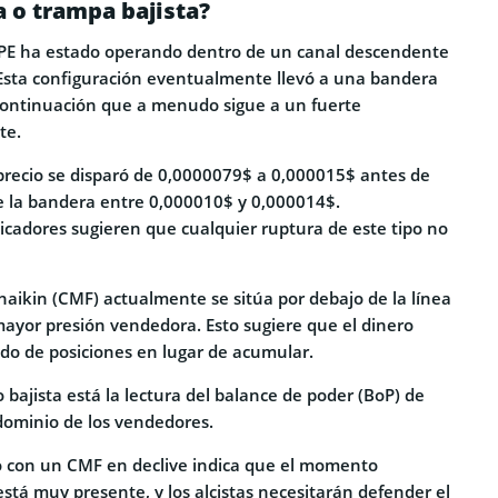
a o trampa bajista?
 PEPE ha estado operando dentro de un canal descendente
Esta configuración eventualmente llevó a una bandera
 continuación que a menudo sigue a un fuerte
te.
 precio se disparó de 0,0000079$ a 0,000015$ antes de
e la bandera entre 0,000010$ y 0,000014$.
icadores sugieren que cualquier ruptura de este tipo no
Chaikin (CMF) actualmente se sitúa por debajo de la línea
ayor presión vendedora. Esto sugiere que el dinero
ndo de posiciones en lugar de acumular.
bajista está la lectura del balance de poder (BoP) de
 dominio de los vendedores.
o con un CMF en declive indica que el momento
stá muy presente, y los alcistas necesitarán defender el