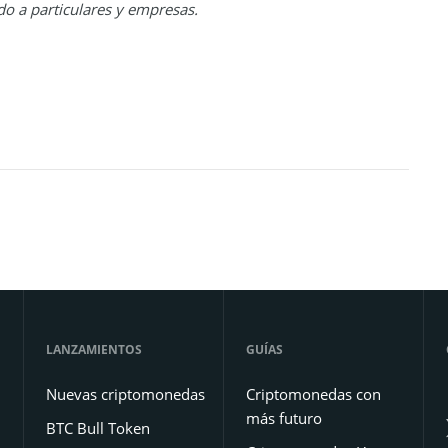
o a particulares y empresas.
LANZAMIENTOS
GUÍAS
Nuevas criptomonedas
Criptomonedas con
más futuro
BTC Bull Token