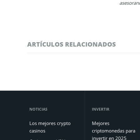
asesorand
ARTÍCULOS RELACIONADOS
NOTICIAS
INVERTIR
Los mejores crypto
Mejores
casinos
criptomonedas para
invertir en 2025