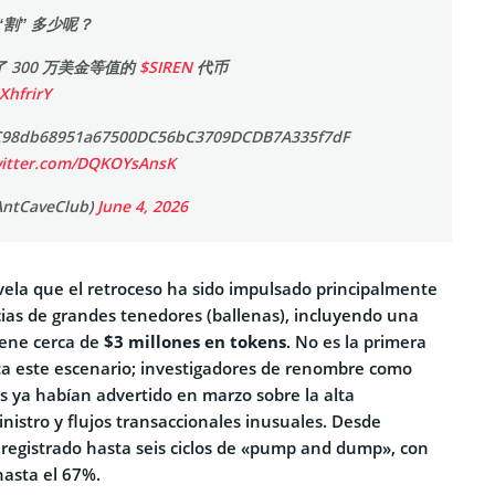
“割” 多少呢？
 300 万美金等值的
$SIREN
代币
XhfrirY
db68951a67500DC56bC3709DCDB7A335f7dF
witter.com/DQKOYsAnsK
ntCaveClub)
June 4, 2026
evela que el retroceso ha sido impulsado principalmente
ias de grandes tenedores (ballenas), incluyendo una
iene cerca de
$3 millones en tokens
. No es la primera
a este escenario; investigadores de renombre como
ya habían advertido en marzo sobre la alta
nistro y flujos transaccionales inusuales. Desde
a registrado hasta seis ciclos de «pump and dump», con
hasta el 67%.