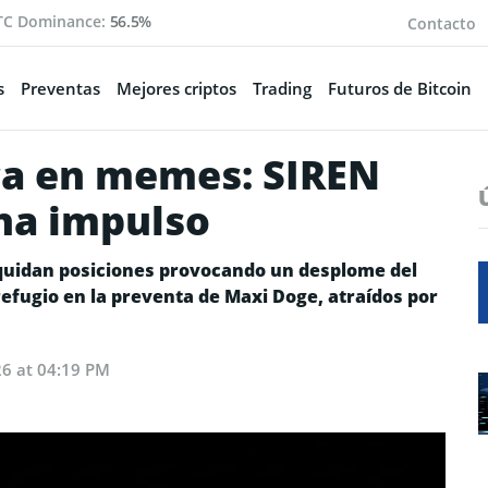
TC Dominance:
56.5%
Contacto
s
Preventas
Mejores criptos
Trading
Futuros de Bitcoin
ca en memes: SIREN
na impulso
iquidan posiciones provocando un desplome del
refugio en la preventa de Maxi Doge, atraídos por
26 at 04:19 PM