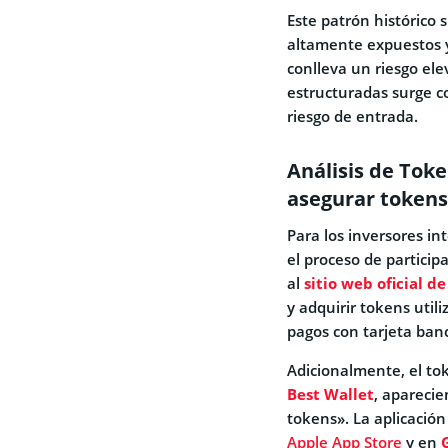
Este patrón histórico
altamente expuestos 
conlleva un riesgo ele
estructuradas surge c
riesgo de entrada.
Análisis de Tok
asegurar token
Para los inversores in
el proceso de participa
al
sitio web oficial d
y adquirir tokens uti
pagos con tarjeta banc
Adicionalmente, el tok
Best Wallet
, apareci
tokens». La aplicació
Apple App Store
y en