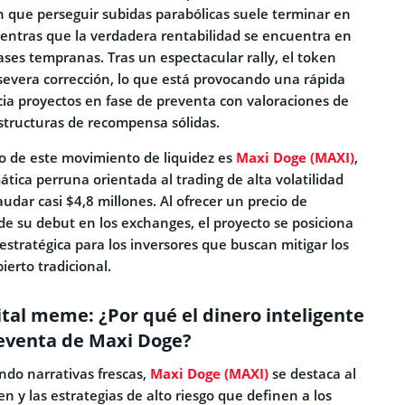
que perseguir subidas parabólicas suele terminar en
ientras que la verdadera rentabilidad se encuentra en
ases tempranas. Tras un espectacular rally, el token
severa corrección, lo que está provocando una rápida
cia proyectos en fase de preventa con valoraciones de
estructuras de recompensa sólidas.
rio de este movimiento de liquidez es
Maxi Doge (MAXI)
,
ica perruna orientada al trading de alta volatilidad
udar casi $4,8 millones. Al ofrecer un precio de
 de su debut en los exchanges, el proyecto se posiciona
stratégica para los inversores que buscan mitigar los
ierto tradicional.
ital meme: ¿Por qué el dinero inteligente
reventa de Maxi Doge?
do narrativas frescas,
Maxi Doge (MAXI)
se destaca al
en y las estrategias de alto riesgo que definen a los