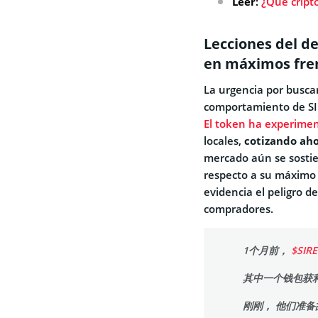
Leer
:
¿Qué cript
Lecciones del d
en máximos fre
La urgencia por buscar
comportamiento de S
El token ha experimen
locales,
cotizando aho
mercado aún se sostie
respecto a su máximo 
evidencia el peligro d
compradores.
1个月前，
$SIR
其中一个钱包获利：
刚刚， 他们准备