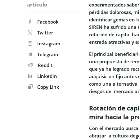
artículo
experimentados saben 
pérdidas dolorosas, m
identificar gemas en f
Facebook
SIREN ha sufrido una 
Twitter
rotación de capital ha
entrada atractivas y 
Instagram
El principal beneficia
Telegram
una propuesta de temát
Reddit
que ya ha logrado reca
LinkedIn
adquisición fijo antes
como una alternativa e
Copy Link
riesgos del mercado ab
Rotación de cap
mira hacia la p
Con el mercado buscan
abrazar la cultura deg