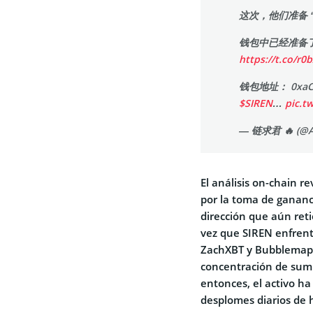
这次，他们准备 
钱包中已经准备了
https://t.co/r0b
钱包地址： 0xaC98
$SIREN
…
pic.t
— 链求君 🔥 (@A
El análisis on-chain r
por la toma de gananc
dirección que aún ret
vez que SIREN enfrent
ZachXBT y Bubblemaps 
concentración de sumi
entonces, el activo h
desplomes diarios de 