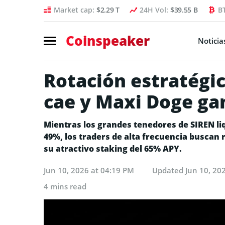
Market cap:
$2.29 T
24H Vol:
$39.55 B
B
Coinspeaker
Noticia
Rotación estratégi
cae y Maxi Doge ga
Mientras los grandes tenedores de SIREN l
49%, los traders de alta frecuencia buscan 
su atractivo staking del 65% APY.
Jun 10, 2026 at 04:19 PM
Updated
Jun 10, 20
4 mins read