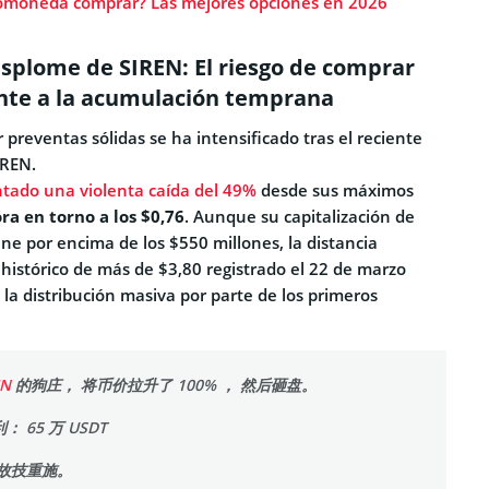
omoneda comprar? Las mejores opciones en 2026
esplome de SIREN: El riesgo de comprar
nte a la acumulación temprana
 preventas sólidas se ha intensificado tras el reciente
IREN.
tado una violenta caída del 49%
desde sus máximos
ra en torno a los $0,76
. Aunque su capitalización de
ne por encima de los $550 millones, la distancia
histórico de más de $3,80 registrado el 22 de marzo
e la distribución masiva por parte de los primeros
EN
的狗庄， 将币价拉升了 100% ， 然后砸盘。
 65 万 USDT
故技重施。