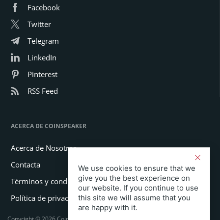
Facebook
Twitter
Telegram
LinkedIn
Pinterest
RSS Feed
ACERCA DE COINSPEAKER
Acerca de Nosotros
Contacta
We use cookies to ensure that we
give you the best experience on
Términos y condiciones
our website. If you continue to use
Política de privacidad
this site we will assume that you
are happy with it.
Copyright © 2026 Coinspeaker LTD. Todos los derechos reservados.