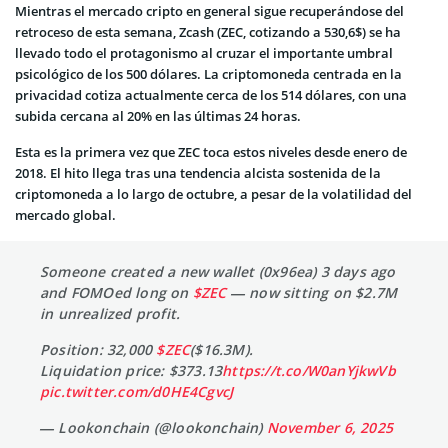
Mientras el mercado cripto en general sigue recuperándose del
retroceso de esta semana, Zcash (ZEC, cotizando a 530,6$) se ha
llevado todo el protagonismo al cruzar el importante umbral
psicológico de los 500 dólares. La criptomoneda centrada en la
privacidad cotiza actualmente cerca de los 514 dólares, con una
subida cercana al 20% en las últimas 24 horas.
Esta es la primera vez que ZEC toca estos niveles desde enero de
2018. El hito llega tras una tendencia alcista sostenida de la
criptomoneda a lo largo de octubre, a pesar de la volatilidad del
mercado global.
Someone created a new wallet (0x96ea) 3 days ago
and FOMOed long on
$ZEC
— now sitting on $2.7M
in unrealized profit.
Position: 32,000
$ZEC
($16.3M).
Liquidation price: $373.13
https://t.co/W0anYjkwVb
pic.twitter.com/d0HE4CgvcJ
— Lookonchain (@lookonchain)
November 6, 2025