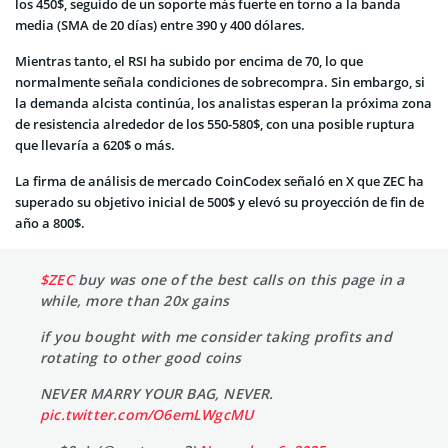
los 450$, seguido de un soporte más fuerte en torno a la banda
media (SMA de 20 días) entre 390 y 400 dólares.
Mientras tanto, el RSI ha subido por encima de 70, lo que
normalmente señala condiciones de sobrecompra. Sin embargo, si
la demanda alcista continúa, los analistas esperan la próxima zona
de resistencia alrededor de los 550-580$, con una posible ruptura
que llevaría a 620$ o más.
La firma de análisis de mercado CoinCodex señaló en X que ZEC ha
superado su objetivo inicial de 500$ y elevó su proyección de fin de
año a 800$.
$ZEC
buy was one of the best calls on this page in a
while, more than 20x gains
if you bought with me consider taking profits and
rotating to other good coins
NEVER MARRY YOUR BAG, NEVER.
pic.twitter.com/O6emLWgcMU