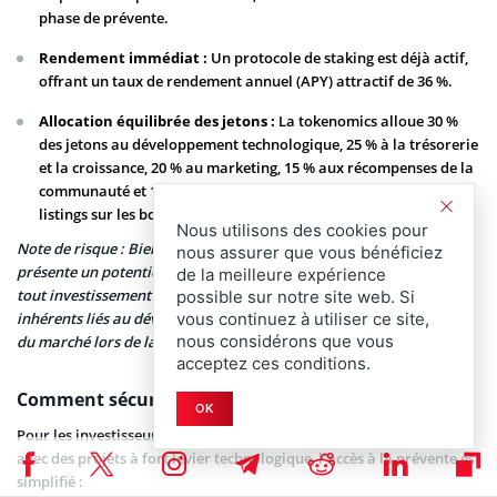
phase de prévente.
Rendement immédiat :
Un protocole de staking est déjà actif,
offrant un taux de rendement annuel (APY) attractif de 36 %.
Allocation équilibrée des jetons :
La tokenomics alloue 30 %
des jetons au développement technologique, 25 % à la trésorerie
et la croissance, 20 % au marketing, 15 % aux récompenses de la
communauté et 10 % pour assurer la liquidité lors des futurs
listings sur les bourses d’échange (CEX/DEX).
Nous utilisons des cookies pour
Note de risque : Bien que le narratif des Layer 2 sur Bitcoin
nous assurer que vous bénéficiez
présente un potentiel de croissance asymétrique très important,
de la meilleure expérience
tout investissement en phase de prévente comporte des risques
possible sur notre site web. Si
inhérents liés au développement technique et à la volatilité future
vous continuez à utiliser ce site,
nous considérons que vous
du marché lors de la mise en circulation des jetons.
acceptez ces conditions.
Comment sécuriser ses jetons HYPER en prévente
OK
Pour les investisseurs qui cherchent à diversifier leur portefeuille
avec des projets à fort levier technologique, l’accès à la prévente est
simplifié :