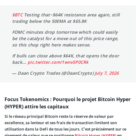
$BTC
Testing that~$64K resistance area again, still
trading below the 50EMA at $65.8K
FOMC minutes drop tomorrow which could easily
be the catalyst for a move out of this price range,
so this chop right here makes sense.
If bulls can close above $64K, that opens the door
back…
pic.twitter.com/1wnvSP0CRk
— Daan Crypto Trades (@DaanCrypto)
July 7, 2026
Focus Tokenomics : Pourquoi le projet Bitcoin Hyper
(HYPER) attire les capitaux
Si le réseau principal Bitcoin reste la réserve de valeur par
excellence, sa lenteur et ses frais de transaction limitent son
utilisation dans la DeFi de tous les jours. C’est précisément sur ce
gisement de valeur que se positionne
Bitcoin Hyper (HYPER)
en