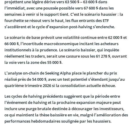
projettent une légère dérive vers 63 500 $ – 63 600 $ dans
l’immédiat, avec une poussée possible vers 67 600 $ dans les
semaines à venir si le support tient. C’est le scénario haussier : la
fourchette se résout vers le haut, les flux entrants des ETF
s’accélèrent et le cycle d’expansion post-halving s’enclenche.
Le scénario de base prévoit une volatilité continue entre 62 000 $ et
66 000 $, l’incertitude macroéconomique incitant les acheteurs
institutionnels à la prudence. Le scénario baissier, qui inquiète
réellement les traders, serait une cassure sous les 61 278 $, ouvrant
la voie vers la zone des 55 000 $.
L’analyse on-chain de Seeking Alpha place le plancher du prix
réalisé près de 54 000 $, avec un test potentiel s’étendant jusqu’au
quatrième trimestre 2026 si la consolidation actuelle échoue.
Les cycles de halving précédents suggèrent que la période entre
l’événement de halving et la prochaine expansion majeure peut
inclure une purge brutale destinée à décourager les investisseurs,
ce qui maintient la thèse baissière en vie, malgré l’amélioration des
performances hebdomadaires soulignée par les haussiers.