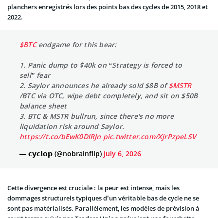
planchers enregistrés lors des points bas des cycles de 2015, 2018 et
2022.
$BTC
endgame for this bear:
1. Panic dump to $40k on “Strategy is forced to
sell” fear
2. Saylor announces he already sold $8B of
$MSTR
/BTC via OTC, wipe debt completely, and sit on $50B
balance sheet
3. BTC & MSTR bullrun, since there's no more
liquidation risk around Saylor.
https://t.co/bEwK0DlRJn
pic.twitter.com/XjrPzpeLSV
— 𝗰𝘆𝗰𝗹𝗼𝗽 (@nobrainflip)
July 6, 2026
Cette divergence est cruciale : la peur est intense, mais les
dommages structurels typiques d’un véritable bas de cycle ne se
sont pas matérialisés. Parallèlement, les modèles de prévision à