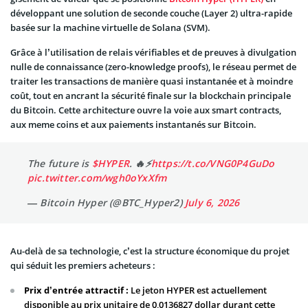
développant une solution de seconde couche (Layer 2) ultra-rapide
basée sur la machine virtuelle de Solana (SVM).
Grâce à l’utilisation de relais vérifiables et de preuves à divulgation
nulle de connaissance (zero-knowledge proofs), le réseau permet de
traiter les transactions de manière quasi instantanée et à moindre
coût, tout en ancrant la sécurité finale sur la blockchain principale
du Bitcoin. Cette architecture ouvre la voie aux smart contracts,
aux meme coins et aux paiements instantanés sur Bitcoin.
The future is
$HYPER
. 🔥⚡️
https://t.co/VNG0P4GuDo
pic.twitter.com/wgh0oYxXfm
— Bitcoin Hyper (@BTC_Hyper2)
July 6, 2026
Au-delà de sa technologie, c’est la structure économique du projet
qui séduit les premiers acheteurs :
Prix d’entrée attractif :
Le jeton HYPER est actuellement
disponible au prix unitaire de 0,0136827 dollar durant cette