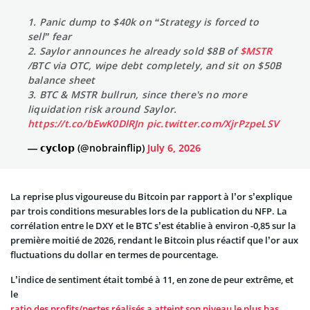
1. Panic dump to $40k on “Strategy is forced to
sell” fear
2. Saylor announces he already sold $8B of
$MSTR
/BTC via OTC, wipe debt completely, and sit on $50B
balance sheet
3. BTC & MSTR bullrun, since there's no more
liquidation risk around Saylor.
https://t.co/bEwK0DlRJn
pic.twitter.com/XjrPzpeLSV
— 𝗰𝘆𝗰𝗹𝗼𝗽 (@nobrainflip)
July 6, 2026
La reprise plus vigoureuse du Bitcoin par rapport à l’or s’explique
par trois conditions mesurables lors de la publication du NFP. La
corrélation entre le DXY et le BTC s’est établie à environ -0,85 sur la
première moitié de 2026, rendant le Bitcoin plus réactif que l’or aux
fluctuations du dollar en termes de pourcentage.
L’indice de sentiment était tombé à 11, en zone de peur extrême, et
le
ratio des profits/pertes réalisés a atteint son niveau le plus bas