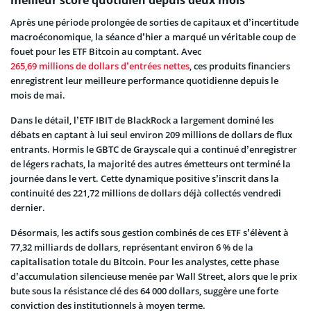
Après une période prolongée de sorties de capitaux et d’incertitude
macroéconomique, la séance d’hier a marqué un véritable coup de
fouet pour les ETF Bitcoin au comptant. Avec
265,69 millions de dollars d’entrées nettes
, ces produits financiers
enregistrent leur meilleure performance quotidienne depuis le
mois de mai.
Dans le détail, l’ETF IBIT de BlackRock a largement dominé les
débats en captant à lui seul environ 209 millions de dollars de flux
entrants. Hormis le GBTC de Grayscale qui a continué d’enregistrer
de légers rachats, la majorité des autres émetteurs ont terminé la
journée dans le vert. Cette dynamique positive s’inscrit dans la
continuité des 221,72 millions de dollars déjà collectés vendredi
dernier.
Désormais, les actifs sous gestion combinés de ces ETF s’élèvent à
77,32 milliards de dollars, représentant environ 6 % de la
capitalisation totale du Bitcoin. Pour les analystes, cette phase
d’accumulation silencieuse menée par Wall Street, alors que le prix
bute sous la résistance clé des 64 000 dollars, suggère une forte
conviction des institutionnels à moyen terme.