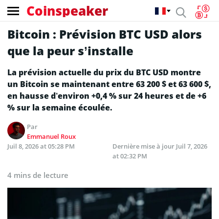
Coinspeaker
Bitcoin : Prévision BTC USD alors
que la peur s’installe
La prévision actuelle du prix du BTC USD montre
un Bitcoin se maintenant entre 63 200 $ et 63 600 $,
en hausse d’environ +0,4 % sur 24 heures et de +6
% sur la semaine écoulée.
Par
Emmanuel Roux
Juil 8, 2026 at 05:28 PM
Dernière mise à jour
Juil 7, 2026
at 02:32 PM
4 mins de lecture