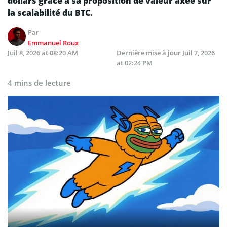
dollars grâce à sa proposition de valeur axée sur
la scalabilité du BTC.
Par
Emmanuel Roux
Juil 8, 2026 at 08:20 AM
Dernière mise à jour
Juil 7, 2026
at 02:24 PM
4 mins de lecture