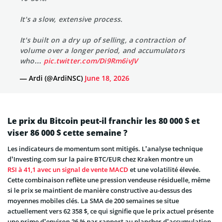
It's a slow, extensive process.
It's built on a dry up of selling, a contraction of
volume over a longer period, and accumulators
who…
pic.twitter.com/Di9Rm6ivJV
— Ardi (@ArdiNSC)
June 18, 2026
Le prix du Bitcoin peut-il franchir les 80 000 $ et
viser 86 000 $ cette semaine ?
Les indicateurs de momentum sont mitigés. L’analyse technique
d’Investing.com sur la paire BTC/EUR chez Kraken montre un
RSI à 41,1 avec un signal de vente MACD
et une volatilité élevée.
Cette combinaison reflète une pression vendeuse résiduelle, même
si le prix se maintient de manière constructive au-dessus des
moyennes mobiles clés. La SMA de 200 semaines se situe
actuellement vers 62 358 $, ce qui signifie que le prix actuel présente
une prime d’environ 26 % par rapport au plancher d’accumulation