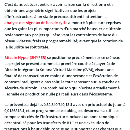
C’est dans cet écart entre « avoir raison sur la direction » et «
obtenir une asymétrie significative » que les projets
d’infrastructure à un stade précoce attirent l’attention. L’
analyse des signaux de bas de cycle
a montré à plusieurs reprises
que les gains les plus importants d’un marché haussier de Bitcoin
reviennent aux projets qui résolvent les contraintes de base du
réseau (vitesse, frais et programmabilité) avant que la rotation de
la liquidité ne soit totale.
Bitcoin Hyper ($HYPER)
se positionne précisément sur ce créneau.
Le projet se présente comme la première couche 2 (Layer 2) de
Bitcoin intégrant la Solana Virtual Machine (SVM), visant une
finalité de transaction en moins d’une seconde et l’exécution de
contrats intelligents à bas coût, le tout reposant sur la couche de
sécurité de Bitcoin. Une combinaison qui n’existe actuellement à
l’échelle de production nulle part ailleurs dans l’écosystème.
La prévente a déjà levé 32 840 740,13 $ avec un prix actuel du jeton à
0,0136818 $, et un programme de staking est désormais actif. Les
composants clés de l’infrastructure incluent un pont canonique
décentralisé pour les transferts de BTC et une exécution de
transactions à haut débit, conçue pour supporter des charges que