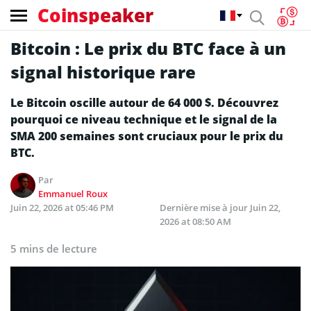
Coinspeaker
Bitcoin : Le prix du BTC face à un
signal historique rare
Le Bitcoin oscille autour de 64 000 $. Découvrez
pourquoi ce niveau technique et le signal de la
SMA 200 semaines sont cruciaux pour le prix du
BTC.
Par
Emmanuel Roux
Juin 22, 2026 at 05:46 PM
Dernière mise à jour
Juin 22,
2026 at 08:50 AM
5 mins de lecture