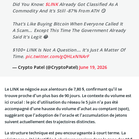
Did You Know:
$LINK
Already Got Classified As A
Commodity And It's Still -87% From ATH 😏
That's Like Buying Bitcoin When Everyone Called It
A Scam… Except This Time The Government Already
Said It's Legit 😂
$100+ LINK Is Not A Question… It's Just A Matter Of
Time.
pic.twitter.com/gQHLxNNArF
— Crypto Patel (@CryptoPatel)
June 19, 2026
Le LINK se négocie aux alentours de 7,80 $, confirmant qu’il se
trouve proche d’un plus bas de 90 jours. Le contexte du volume est
ici crucial : le pic d’utilisation du réseau le 5 juin n’a pas été
accompagné d’une hausse du volume d’achat au comptant (spot),
suggérant que l’adoption de l’oracle et l’accumulation de jetons
suivent actuellement des trajectoires distinctes.
La structure technique est peu encourageante à court terme. La