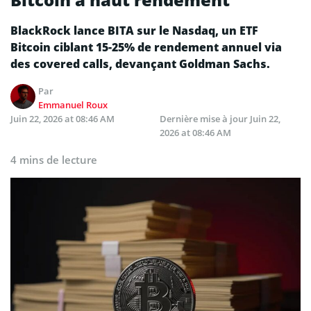
BlackRock lance BITA sur le Nasdaq, un ETF
Bitcoin ciblant 15-25% de rendement annuel via
des covered calls, devançant Goldman Sachs.
Par
Emmanuel Roux
Juin 22, 2026 at 08:46 AM
Dernière mise à jour
Juin 22,
2026 at 08:46 AM
4 mins de lecture