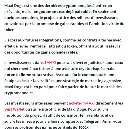
Maxi Doge est une des dernières cryptomonnaies à entrer en
prévente, mais
l’engouement est déjà palpable
. En seulement
quelques semaines, le projet a attiré des milliers d’investisseurs,
convaincus par la promesse de gains rapides et l’ambition virale du
token.
L’accès aux futures intégrations, comme les contrats à terme avec
effet de levier, renforce l’attrait du token, offrant aux utilisateurs
des opportunités de
gains considérables
.
L’investissement dans
$MAXI
pourrait s’avérer judicieux pour ceux
qui cherchent à participer à une aventure crypto risquée mais
p
otentiellement lucrative
. Avec une forte communauté, une
équipe axée sur la viralité et une stratégie de marketing agressive,
Maxi Doge est bien parti pour faire parler de lui sur le marché des
cryptomonnaies.
Les investisseurs intéressés peuvent
acheter $MAXI
directement via
Best Wallet
ou sur le site officiel de Maxi Doge. Pour suivre
l’évolution du projet, il suffit de
consulter le livre blanc
et de
suivre les mises à jour via leurs comptes X et Telegram. Ainsi, vous
pourrez
profiter des gains potentiels de 1000x
!