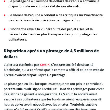
Le piratage de 4,5 millions de dollars de CrediX a entraîné la
disparition de ses comptes X et de son site web.
Le silence de l'équipe a conduit à des critiques sur l'inefficacité
des tentatives de récupération par négociation.
L’incident a révélé la vulnérabilité des projets DeFi et la
nécessité de mesures plus transparentes pour protéger les
utilisateurs.
Disparition après un piratage de 4,5 millions de
dollars
L’alerte a été émise par
CertiK
. C’est une société de sécurité
blockchain, qui a confirmé que le compte X officiel et le site web de
CrediX avaient disparu après le
piratage
.
Le piratage a eu lieu lorsque les attaquants ont pris le contrôle du
p
ortefeuille multisig
de CrediX, utilisant des privilèges pour créer
des jetons de garantie non garantis. Le 5 août, la société avait
assuré à ses utilisateurs que les fonds seraient récupérés sous 48
heures après avoir négocié avec les pirates. Toutefois, aucune
action n’a été prise et CrediX a ensuite mis son site hors ligne.