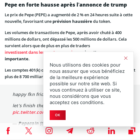
Pepe en forte hausse après l’annonce de trump
Le prix de Pepe (PEPE) a augmenté de 2 % en 24 heures suite à cette
nouvelle, favorisant une
prévision haussière
du token.
Les volumes de transactions de Pepe, après avoir chuté à 400
millions de dollars, ont dépassé les 500 millions de dollars. Cela
survient alors que de plus en plus de traders
investissent dans les cryptomonnaies
après cette annonce
importante
.
Nous utilisons des cookies pour
Les comptes 401(k) offrent une
grandent opportunité
et détiennent
nous assurer que vous bénéficiez
plus de 8 700 milliards de dollars.
de la meilleure expérience
possible sur notre site web. Si
vous continuez à utiliser ce site,
happy fkn friday
nous considérons que vous
acceptez ces conditions.
let's finish the week like a boss
pic.twitter.com/PPNkmWPkJW
OK
— Pepecoin (@pepecoins)
August 8, 2025