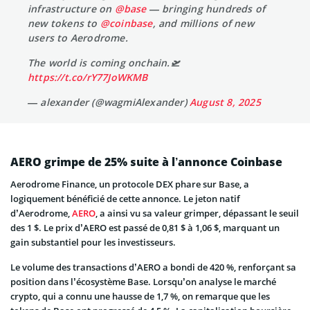
infrastructure on
@base
— bringing hundreds of
new tokens to
@coinbase
, and millions of new
users to Aerodrome.
The world is coming onchain.🛫
https://t.co/rY77JoWKMB
— alexander (@wagmiAlexander)
August 8, 2025
AERO grimpe de 25% suite à l’annonce Coinbase
Aerodrome Finance, un protocole DEX phare sur Base, a
logiquement bénéficié de cette annonce. Le jeton natif
d’Aerodrome,
AERO
, a ainsi vu sa valeur grimper, dépassant le seuil
des 1 $. Le prix d’AERO est passé de 0,81 $ à 1,06 $, marquant un
gain substantiel pour les investisseurs.
Le volume des transactions d’AERO a bondi de 420 %, renforçant sa
position dans l’écosystème Base. Lorsqu’on analyse le marché
crypto, qui a connu une hausse de 1,7 %, on remarque que les