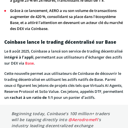
a gagné 25 % en 24 heures, franchissant le seuil de 1 $.
Grâce à ce lancement, AERO a vu son volume de transactions
augmenter de 420 %, consolidant sa place dans l'écosystème
Base, et a attiré l'attention en devenant un acteur clé du marché
des DEX via Coinbase.
Coinbase lance le trading décentralisé sur Base
Le 8 août 2025, Coinbase a lancé son service de trading décentralisé
intégré à l’appli
, permettant aux utilisateurs d’échanger des actifs
sur DEX via
Base
.
Cette nouvelle permet aux utilisateurs de Coinbase de découvrir le
trading décentralisé en utilisant les actifs natifs de Base. Parmi
ceux-ci figurent les jetons de projets clés tels que Virtuals AI Agents,
Reserve Protocol et SoSo Value. Ces jetons, appelés DTF, permettent
un
rachat à un ratio de 1:1
pour un panier d’actifs.
Beginning today, Coinbase’s 100 million+ traders
will be tapping directly into
@AerodromeFi
's
industry leading decentralized exchange