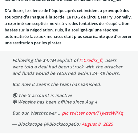
D’ailleurs, le silence de l’équipe après cet incident a provoqué des
soupçons
d’arnaque
à la sortie. Le PDG de Circuit, Harry Donnelly,
a exprimé son scepticisme vis-à-vis des tentatives de récupération
basées sur la négociation. Puis, il a souligné qu’une réponse
automatisée face aux menaces était plus sécurisante que d’espérer
une restitution par les pirates.
Following the $4.4M exploit of
@CrediX_fi
, users
were told a deal had been struck with the attacker
and funds would be returned within 24–48 hours.
But now it seems the team has vanished.
🔇 The X account is inactive
🕸️ Website has been offline since Aug 4
But our Watchtower…
pic.twitter.com/71jwscWPXq
— Blockscope (@BlockscopeCo)
August 8, 2025