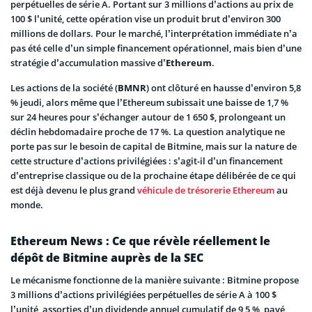
perpétuelles de série A. Portant sur 3 millions d’actions au prix de
100 $ l’unité, cette opération vise un produit brut d’environ 300
millions de dollars. Pour le marché, l’interprétation immédiate n’a
pas été celle d’un simple financement opérationnel, mais bien d’une
stratégie d’accumulation massive d’
Ethereum
.
Les actions de la société (
BMNR
) ont clôturé en hausse d’environ 5,8
% jeudi, alors même que l’Ethereum subissait une baisse de 1,7 %
sur 24 heures pour s’échanger autour de 1 650 $, prolongeant un
déclin hebdomadaire proche de 17 %. La question analytique ne
porte pas sur le besoin de capital de Bitmine, mais sur la nature de
cette structure d’actions privilégiées : s’agit-il d’un financement
d’entreprise classique ou de la prochaine étape délibérée de ce qui
est déjà devenu le plus grand
véhicule de trésorerie Ethereum
au
monde.
Ethereum News : Ce que révèle réellement le
dépôt de Bitmine auprès de la SEC
Le mécanisme fonctionne de la manière suivante : Bitmine propose
3 millions d’actions privilégiées perpétuelles de série A à 100 $
l’unité, assorties d’un dividende annuel cumulatif de 9,5 %, payé