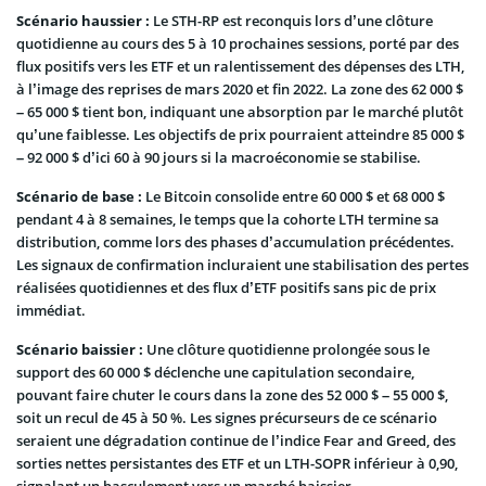
Scénario haussier :
Le STH-RP est reconquis lors d’une clôture
quotidienne au cours des 5 à 10 prochaines sessions, porté par des
flux positifs vers les ETF et un ralentissement des dépenses des LTH,
à l’image des reprises de mars 2020 et fin 2022. La zone des 62 000 $
– 65 000 $ tient bon, indiquant une absorption par le marché plutôt
qu’une faiblesse. Les objectifs de prix pourraient atteindre 85 000 $
– 92 000 $ d’ici 60 à 90 jours si la macroéconomie se stabilise.
Scénario de base :
Le Bitcoin consolide entre 60 000 $ et 68 000 $
pendant 4 à 8 semaines, le temps que la cohorte LTH termine sa
distribution, comme lors des phases d’accumulation précédentes.
Les signaux de confirmation incluraient une stabilisation des pertes
réalisées quotidiennes et des flux d’ETF positifs sans pic de prix
immédiat.
Scénario baissier :
Une clôture quotidienne prolongée sous le
support des 60 000 $ déclenche une capitulation secondaire,
pouvant faire chuter le cours dans la zone des 52 000 $ – 55 000 $,
soit un recul de 45 à 50 %. Les signes précurseurs de ce scénario
seraient une dégradation continue de l’indice Fear and Greed, des
sorties nettes persistantes des ETF et un LTH-SOPR inférieur à 0,90,