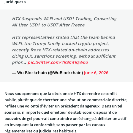
juridiques ».
HTX Suspends WLFI and USD1 Trading, Converting
All User USD1 to USDT After Freeze
HTX representatives stated that the team behind
WLFI, the Trump family-backed crypto project,
recently froze HTX-related on-chain addresses
citing U.K. sanctions screening, without sufficient
prior…
pic.twitter.com/7R3mtIQW6o
— Wu Blockchain (@WuBlockchain)
June 6, 2026
Nous soupçonnons que la décision de HTX de rendre ce conflit
public, plutôt que de chercher une résolution commerciale discrète,
reflète une volonté d’éviter un précédent dangereux. Dans un tel
scénario, n’importe quel émetteur de stablecoin disposant de
pouvoirs de gel pourrait contraindre un échange à délister un actif
en invoquant la conformité, sans passer par les canaux
réglementaires ou judiciaires habituels.