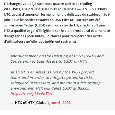
L’échange avait déjà suspendu quatre paires de trading —
WLFIUSDT, USD1/USDT, BTCUSD1 et ETHUSD1 — le 5 juin à 13h00
UTC, avant d’annoncer formellement le délistage du stablecoin le 6
juin. Tous les soldes restants en USD1 des utilisateurs ont été
convertis en Tether (USDt) selon un ratio de 1:1, effectif au 7 juin.
HTX a qualifié ce gel d’illégitime sur le plan procédural et a menacé
d’engager des poursuites judiciaires pour récupérer des actifs
d’utilisateurs qu’elle juge indûment restreints.
Announcement on the Delisting of USD1 (USD1) and
Conversion of User Assets to USDT on HTX
As USD1 is an asset issued by the WLFI project
team, and in order to mitigate potential risks,
safeguard user assets, and maintain a fair trading
environment, HTX will delist USD1 at 03:00…
https://t.co/pkYx4bT9rl
— HTX (@HTX_Global)
June 6, 2026