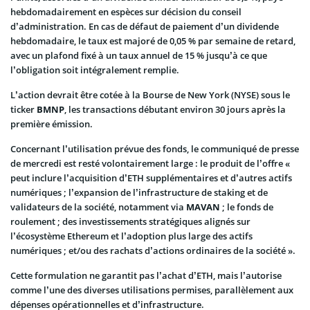
hebdomadairement en espèces sur décision du conseil
d’administration. En cas de défaut de paiement d’un dividende
hebdomadaire, le taux est majoré de 0,05 % par semaine de retard,
avec un plafond fixé à un taux annuel de 15 % jusqu’à ce que
l’obligation soit intégralement remplie.
L’action devrait être cotée à la Bourse de New York (NYSE) sous le
ticker
BMNP
, les transactions débutant environ 30 jours après la
première émission.
Concernant l’utilisation prévue des fonds, le communiqué de presse
de mercredi est resté volontairement large : le produit de l’offre «
peut inclure l’acquisition d’ETH supplémentaires et d’autres actifs
numériques ; l’expansion de l’infrastructure de staking et de
validateurs de la société, notamment via
MAVAN
; le fonds de
roulement ; des investissements stratégiques alignés sur
l’écosystème Ethereum et l’adoption plus large des actifs
numériques ; et/ou des rachats d’actions ordinaires de la société ».
Cette formulation ne garantit pas l’achat d’ETH, mais l’autorise
comme l’une des diverses utilisations permises, parallèlement aux
dépenses opérationnelles et d’infrastructure.