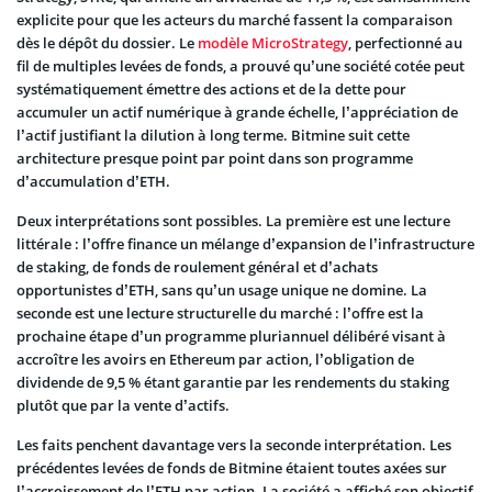
explicite pour que les acteurs du marché fassent la comparaison
dès le dépôt du dossier. Le
modèle MicroStrategy
, perfectionné au
fil de multiples levées de fonds, a prouvé qu’une société cotée peut
systématiquement émettre des actions et de la dette pour
accumuler un actif numérique à grande échelle, l’appréciation de
l’actif justifiant la dilution à long terme. Bitmine suit cette
architecture presque point par point dans son programme
d’accumulation d’ETH.
Deux interprétations sont possibles. La première est une lecture
littérale : l’offre finance un mélange d’expansion de l’infrastructure
de staking, de fonds de roulement général et d’achats
opportunistes d’ETH, sans qu’un usage unique ne domine. La
seconde est une lecture structurelle du marché : l’offre est la
prochaine étape d’un programme pluriannuel délibéré visant à
accroître les avoirs en Ethereum par action, l’obligation de
dividende de 9,5 % étant garantie par les rendements du staking
plutôt que par la vente d’actifs.
Les faits penchent davantage vers la seconde interprétation. Les
précédentes levées de fonds de Bitmine étaient toutes axées sur
l’accroissement de l’ETH par action. La société a affiché son objectif