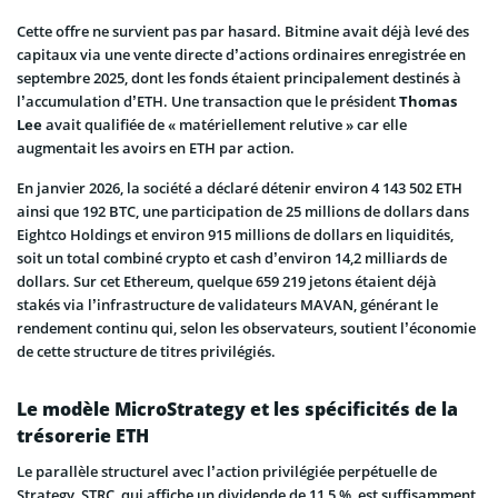
Cette offre ne survient pas par hasard. Bitmine avait déjà levé des
capitaux via une vente directe d’actions ordinaires enregistrée en
septembre 2025, dont les fonds étaient principalement destinés à
l’accumulation d’ETH. Une transaction que le président
Thomas
Lee
avait qualifiée de « matériellement relutive » car elle
augmentait les avoirs en ETH par action.
En janvier 2026, la société a déclaré détenir environ 4 143 502 ETH
ainsi que 192 BTC, une participation de 25 millions de dollars dans
Eightco Holdings et environ 915 millions de dollars en liquidités,
soit un total combiné crypto et cash d’environ 14,2 milliards de
dollars. Sur cet Ethereum, quelque 659 219 jetons étaient déjà
stakés via l’infrastructure de validateurs MAVAN, générant le
rendement continu qui, selon les observateurs, soutient l’économie
de cette structure de titres privilégiés.
Le modèle MicroStrategy et les spécificités de la
trésorerie ETH
Le parallèle structurel avec l’action privilégiée perpétuelle de
Strategy, STRC, qui affiche un dividende de 11,5 %, est suffisamment