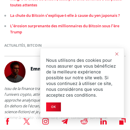
toutes attentes
La chute du Bitcoin s’explique-t-elle à cause du yen japonais ?
L’érosion surprenante des millionnaires du Bitcoin sous l’ère
Trump
ACTUALITÉS
,
BITCOIN
Nous utilisons des cookies pour
nous assurer que vous bénéficiez
Emmanuel Roux
de la meilleure expérience
possible sur notre site web. Si
vous continuez à utiliser ce site,
Issu de la finance traditionnelle, j’ai naturellement basculé vers
nous considérons que vous
l’univers crypto, attiré par son potentiel. Je souhaite y apporter mon
acceptez ces conditions.
approche analytique et rationnelle, tout en conservant ma curiosité.
En dehors de l’écran, je lis beaucoup (économie, essais, un peu de
OK
science-fiction) et je prends plaisir à bricoler. Le DIY, pour moi, c’est
comme la crypto : comprendre, tester, construire soi-même.