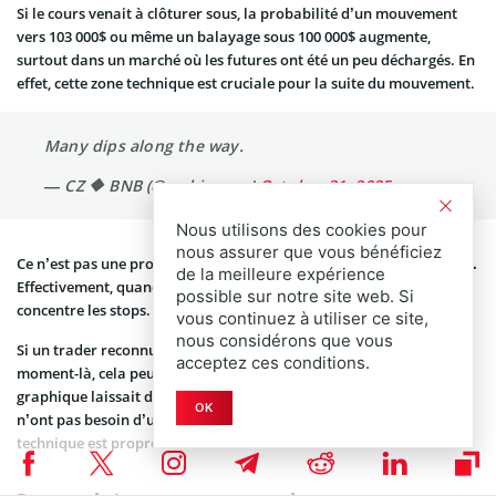
Si le cours venait à clôturer sous, la probabilité d’un mouvement
vers 103 000$ ou même un balayage sous 100 000$ augmente,
surtout dans un marché où les futures ont été un peu déchargés. En
effet, cette zone technique est cruciale pour la suite du mouvement.
Many dips along the way.
— CZ 🔶 BNB (@cz_binance)
October 31, 2025
Nous utilisons des cookies pour
nous assurer que vous bénéficiez
Ce n’est pas une prophétie de krach, c’est une question de
liquidité.
de la meilleure expérience
Effectivement, quand un niveau est vu par tout le monde, il
possible sur notre site web. Si
concentre les stops.
vous continuez à utiliser ce site,
nous considérons que vous
Si un trader reconnu dit publiquement qu’il est
short
pile à ce
acceptez ces conditions.
moment-là, cela peut suffire à déclencher le mouvement que le
graphique laissait déjà entrevoir. Par conséquent, les vendeurs
OK
n’ont pas besoin d’un narratif macro pour appuyer si le setup
technique est propre.