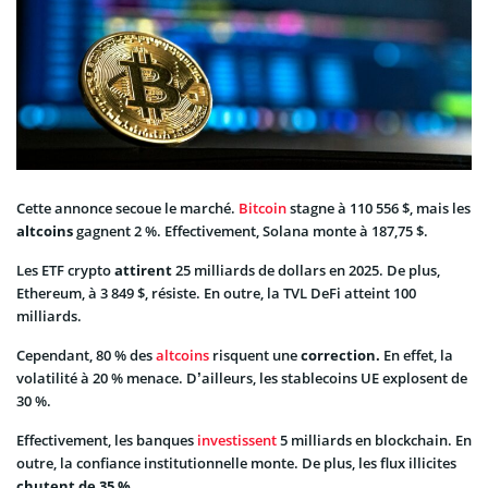
Cette annonce secoue le marché.
Bitcoin
stagne à 110 556 $, mais les
altcoins
gagnent 2 %. Effectivement, Solana monte à 187,75 $.
Les ETF crypto
attirent
25 milliards de dollars en 2025. De plus,
Ethereum, à 3 849 $, résiste. En outre, la TVL DeFi atteint 100
milliards.
Cependant, 80 % des
altcoins
risquent une
correction.
En effet, la
volatilité à 20 % menace. D’ailleurs, les stablecoins UE explosent de
30 %.
Effectivement, les banques
investissent
5 milliards en blockchain. En
outre, la confiance institutionnelle monte. De plus, les flux illicites
chutent de 35 %
.