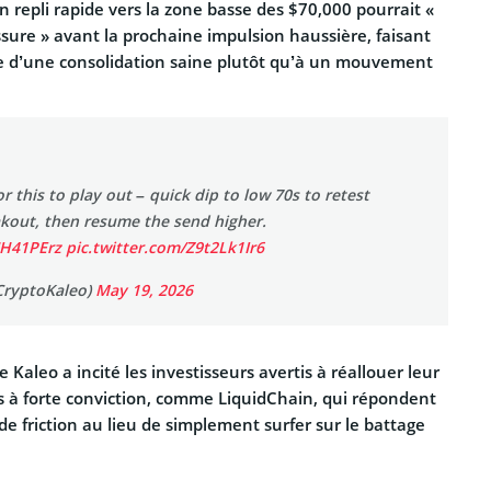
n repli rapide vers la zone basse des $70,000 pourrait «
ssure » avant la prochaine impulsion haussière, faisant
rge d’une consolidation saine plutôt qu’à un mouvement
or this to play out – quick dip to low 70s to retest
akout, then resume the send higher.
UH41PErz
pic.twitter.com/Z9t2Lk1Ir6
CryptoKaleo)
May 19, 2026
Kaleo a incité les investisseurs avertis à réallouer leur
ts à forte conviction, comme LiquidChain, qui répondent
 de friction au lieu de simplement surfer sur le battage