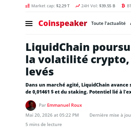
Market cap:
$2.29 T
24H Vol:
$39.55 B
B
Coinspeaker
Toute l'actualité
LiquidChain poursu
la volatilité crypto
levés
Dans un marché agité, LiquidChain avance sa
de 0,01461 $ et du staking. Potentiel lié à l’
Par
Emmanuel Roux
Mai 20, 2026 at 05:22 PM
Dernière mise à jo
5 mins de lecture