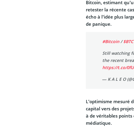
Bitcoin, estimant qu’u
retester la récente ca
écho à l’idée plus la
de panique.
#Bitcoin
/
$BTC
Still watching f
the recent bre
https://t.co/0f
— K A L E O (@
L’optimisme mesuré de 
capital vers des proje
à de véritables points
médiatique.