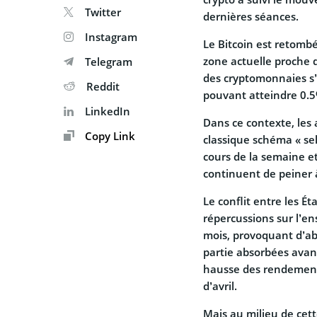
Twitter
dernières séances.
Instagram
Le Bitcoin est retombé
zone actuelle proche d
Telegram
des cryptomonnaies s’é
Reddit
pouvant atteindre 0.5
LinkedIn
Dans ce contexte, les 
Copy Link
classique schéma « se
cours de la semaine et
continuent de peiner à
Le conflit entre les Ét
répercussions sur l’en
mois, provoquant d’ab
partie absorbées avan
hausse des rendements
d’avril.
Mais au milieu de cett