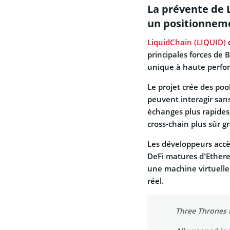
La prévente de L
un positionnemen
LiquidChain (LIQUID)
d
principales forces de
unique à haute perfo
Le projet crée des pool
peuvent interagir san
échanges plus rapides,
cross-chain plus sûr g
Les développeurs accèd
DeFi matures d’Ethereu
une machine virtuelle
réel.
Three Thrones f