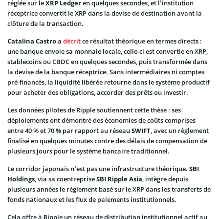
réglée sur le
XRP Ledger
en quelques secondes, et l’institution
réceptrice convertit le XRP dans la devise de destination avant la
clôture de la transaction.
Catalina Castro
a
décrit
ce résultat théorique en termes directs :
une banque envoie sa monnaie locale, celle-ci est convertie en XRP,
stablecoins ou CBDC en quelques secondes, puis transformée dans
la devise de la banque réceptrice. Sans intermédiaires ni comptes
pré-financés, la liquidité libérée retourne dans le système productif
pour acheter des obligations, accorder des prêts ou investir.
Les données pilotes de Ripple soutiennent cette thèse : ses
déploiements ont démontré des économies de coûts comprises
entre 40 % et 70 % par rapport au réseau
SWIFT
, avec un règlement
finalisé en quelques minutes contre des délais de compensation de
plusieurs jours pour le système bancaire traditionnel.
Le corridor japonais n’est pas une infrastructure théorique.
SBI
Holdings
, via sa coentreprise
SBI Ripple Asia
, intègre depuis
plusieurs années le règlement basé sur le XRP dans les transferts de
fonds nationaux et les flux de paiements institutionnels.
Cela offre à Ripple un réseau de distribution institutionnel actif au