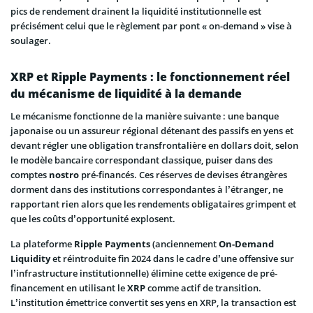
pics de rendement drainent la liquidité institutionnelle est
précisément celui que le règlement par pont « on-demand » vise à
soulager.
XRP et Ripple Payments : le fonctionnement réel
du mécanisme de liquidité à la demande
Le mécanisme fonctionne de la manière suivante : une banque
japonaise ou un assureur régional détenant des passifs en yens et
devant régler une obligation transfrontalière en dollars doit, selon
le modèle bancaire correspondant classique, puiser dans des
comptes
nostro
pré-financés. Ces réserves de devises étrangères
dorment dans des institutions correspondantes à l’étranger, ne
rapportant rien alors que les rendements obligataires grimpent et
que les coûts d’opportunité explosent.
La plateforme
Ripple Payments
(anciennement
On-Demand
Liquidity
et réintroduite fin 2024 dans le cadre d’une offensive sur
l’infrastructure institutionnelle) élimine cette exigence de pré-
financement en utilisant le
XRP
comme actif de transition.
L’institution émettrice convertit ses yens en XRP, la transaction est