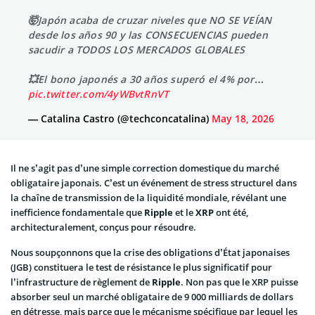
🤯Japón acaba de cruzar niveles que NO SE VEÍAN
desde los años 90 y las CONSECUENCIAS pueden
sacudir a TODOS LOS MERCADOS GLOBALES
💥El bono japonés a 30 años superó el 4% por…
pic.twitter.com/4yWBvtRnVT
— Catalina Castro (@techconcatalina)
May 18, 2026
Il ne s’agit pas d’une simple correction domestique du marché
obligataire japonais. C’est un événement de stress structurel dans
la chaîne de transmission de la liquidité mondiale, révélant une
inefficience fondamentale que
Ripple
et le
XRP
ont été,
architecturalement, conçus pour résoudre.
Nous soupçonnons que la crise des obligations d’État japonaises
(JGB) constituera le test de résistance le plus significatif pour
l’infrastructure de règlement de
Ripple
. Non pas que le XRP puisse
absorber seul un marché obligataire de 9 000 milliards de dollars
en détresse, mais parce que le mécanisme spécifique par lequel les