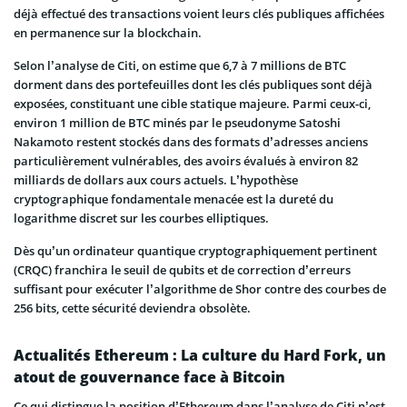
déjà effectué des transactions voient leurs clés publiques affichées
en permanence sur la blockchain.
Selon l’analyse de Citi, on estime que 6,7 à 7 millions de BTC
dorment dans des portefeuilles dont les clés publiques sont déjà
exposées, constituant une cible statique majeure. Parmi ceux-ci,
environ 1 million de BTC minés par le pseudonyme Satoshi
Nakamoto restent stockés dans des formats d’adresses anciens
particulièrement vulnérables, des avoirs évalués à environ 82
milliards de dollars aux cours actuels. L’hypothèse
cryptographique fondamentale menacée est la dureté du
logarithme discret sur les courbes elliptiques.
Dès qu’un ordinateur quantique cryptographiquement pertinent
(CRQC) franchira le seuil de qubits et de correction d’erreurs
suffisant pour exécuter l’algorithme de Shor contre des courbes de
256 bits, cette sécurité deviendra obsolète.
Actualités Ethereum : La culture du Hard Fork, un
atout de gouvernance face à Bitcoin
Ce qui distingue la position d’Ethereum dans l’analyse de Citi n’est