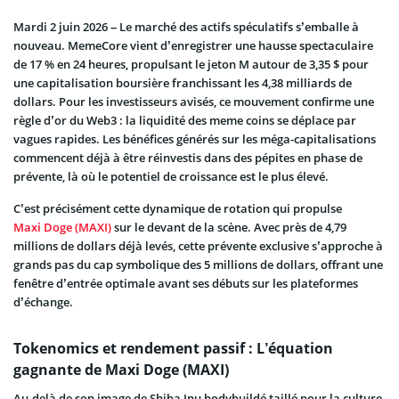
Mardi 2 juin 2026 – Le marché des actifs spéculatifs s’emballe à
nouveau. MemeCore vient d’enregistrer une hausse spectaculaire
de 17 % en 24 heures, propulsant le jeton M autour de 3,35 $ pour
une capitalisation boursière franchissant les 4,38 milliards de
dollars. Pour les investisseurs avisés, ce mouvement confirme une
règle d’or du Web3 : la liquidité des meme coins se déplace par
vagues rapides. Les bénéfices générés sur les méga-capitalisations
commencent déjà à être réinvestis dans des pépites en phase de
prévente, là où le potentiel de croissance est le plus élevé.
C’est précisément cette dynamique de rotation qui propulse
Maxi Doge (MAXI)
sur le devant de la scène. Avec près de 4,79
millions de dollars déjà levés, cette prévente exclusive s’approche à
grands pas du cap symbolique des 5 millions de dollars, offrant une
fenêtre d’entrée optimale avant ses débuts sur les plateformes
d’échange.
Tokenomics et rendement passif : L’équation
gagnante de Maxi Doge (MAXI)
Au-delà de son image de Shiba Inu bodybuildé taillé pour la culture