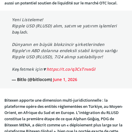
aussi un potentiel soutien de liquidité sur le marché OTC local.
Yeni Listeleme!
Ripple USD (RLUSD) alım, satım ve yatırım işlemleri
başladı.
Dünyanın en büyük blokzincir şirketlerinden
Ripple’ın ABD dolarına endeksli stabil kripto varlığı
Ripple USD (RLUSD), 7/24 alınıp satılabiliyor!
Keşfetmek için🔽
https://t.co/q3CsTnvxGI
— Bitlo (@bitlocom)
June 1, 2026
Bitexen apporte une dimension multi-juridictionnelle : la
plateforme opère des entités réglementées en Türkiye, au Moyen-
Orient, en Afrique du Sud et en Europe. L’intégration du RLUSD
constitue la première étape de ce que Alphan Göğüş, PDG de
Bitexen MENA, a décrit comme un « déploiement plus large sur la
plateforme Bitexen Global », bien que la portée exacte de cette