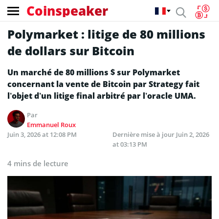
Coinspeaker
Polymarket : litige de 80 millions
de dollars sur Bitcoin
Un marché de 80 millions $ sur Polymarket
concernant la vente de Bitcoin par Strategy fait
l’objet d’un litige final arbitré par l’oracle UMA.
Par
Emmanuel Roux
Juin 3, 2026 at 12:08 PM
Dernière mise à jour
Juin 2, 2026
at 03:13 PM
4 mins de lecture