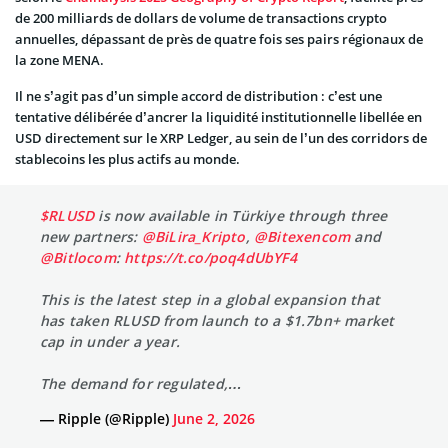
de 200 milliards de dollars de volume de transactions crypto
annuelles, dépassant de près de quatre fois ses pairs régionaux de
la zone MENA.
Il ne s’agit pas d’un simple accord de distribution : c’est une
tentative délibérée d’ancrer la liquidité institutionnelle libellée en
USD directement sur le XRP Ledger, au sein de l’un des corridors de
stablecoins les plus actifs au monde.
$RLUSD
is now available in Türkiye through three
new partners:
@BiLira_Kripto
,
@Bitexencom
and
@Bitlocom
:
https://t.co/poq4dUbYF4
This is the latest step in a global expansion that
has taken RLUSD from launch to a $1.7bn+ market
cap in under a year.
The demand for regulated,…
— Ripple (@Ripple)
June 2, 2026