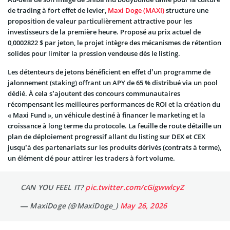
de trading à fort effet de levier,
Maxi Doge (MAXI)
structure une
proposition de valeur particulièrement attractive pour les
investisseurs de la première heure. Proposé au prix actuel de
0,0002822 $ par jeton, le projet intègre des mécanismes de rétention
solides pour limiter la pression vendeuse dès le listing.
Les détenteurs de jetons bénéficient en effet d’un programme de
jalonnement (staking) offrant un APY de 65 % distribué via un pool
dédié. À cela s’ajoutent des concours communautaires
récompensant les meilleures performances de ROI et la création du
« Maxi Fund », un véhicule destiné à financer le marketing et la
croissance à long terme du protocole. La feuille de route détaille un
plan de déploiement progressif allant du listing sur DEX et CEX
jusqu’à des partenariats sur les produits dérivés (contrats à terme),
un élément clé pour attirer les traders à fort volume.
CAN YOU FEEL IT?
pic.twitter.com/cGigwwlcyZ
— MaxiDoge (@MaxiDoge_)
May 26, 2026