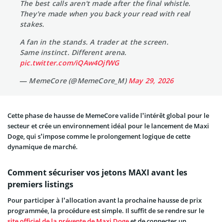
The best calls aren't made after the final whistle.
They're made when you back your read with real
stakes.
A fan in the stands. A trader at the screen.
Same instinct. Different arena.
pic.twitter.com/iQAw4OjfWG
— MemeCore (@MemeCore_M)
May 29, 2026
Cette phase de hausse de MemeCore valide l’intérêt global pour le
secteur et crée un environnement idéal pour le lancement de Maxi
Doge, qui s’impose comme le prolongement logique de cette
dynamique de marché.
Comment sécuriser vos jetons MAXI avant les
premiers listings
Pour participer à l’allocation avant la prochaine hausse de prix
programmée, la procédure est simple. Il suffit de se rendre sur le
site officiel de la prévente de Maxi Doge
et de connecter un