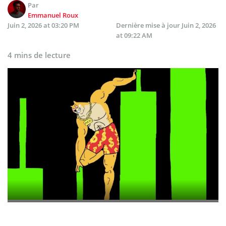
Par
Emmanuel Roux
Juin 2, 2026 at 03:20 PM
Dernière mise à jour
Juin 2, 2026
at 09:22 AM
4 mins de lecture