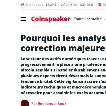
Market cap:
$2.29 T
24H Vol:
$39.55 B
B
Coinspeaker
Toute l'actualité
Pourquoi les analy
correction majeure
Le secteur des actifs numériques traverse 
progressivement la place à une prudence ex
Bitcoin semblait s’installer durablement au
plusieurs experts tirent désormais la son
tendance brutal. Cette vigilance accrue s’e
indicateurs techniques et macroéconomique
nécessaire pour assainir les excès accumul
Par
Emmanuel Roux