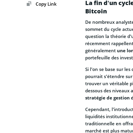
La fin d’un cycl
Copy Link
Bitcoin
De nombreux analystes
sommet du cycle actue
question la théorie d’
récemment rappellent 
généralement
une lo
portefeuille des invest
Si l’on se base sur les
pourrait s’étendre su
trouver un véritable p
dessous des niveaux a
stratégie de gestion 
Cependant, l’introduc
liquidités institution
traditionnelle en offr
marché est plus matur