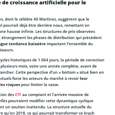
e de croissance artificielle pour le
, dont le célèbre Ali Martinez, suggèrent que le
l pourrait déjà être derrière nous, remettant en
une hausse infinie. Les structures de prix observées
étrangement les phases de distribution qui précèdent
ngue tendance baissière
impactant l’ensemble du
isseurs.
 cycles historiques de 1 064 jours, la période de correction
r plusieurs mois, voire une année complète, avant de
lancher. Cette perspective d’un « bottom » situé bien en
ctuels force les acteurs du marché à revoir
leur
des risques
pour limiter la casse.
tion des
ETF
au comptant et l’arrivée massive de
nelles pourraient modifier cette dynamique cyclique
ant un soutien inattendu. La structure actuelle du
e qu’en 2018, ce qui pourrait transformer ce krach