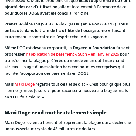
investisseurs. Mais le problème est que
beaucoup d’entre eux ont
ajouté des cas d’utilisation
, allant totalement à l’encontre de ce
pour quoi le DOGE avait été conçu à l’origine.
Prenez le Shiba Inu (SHIB), le Floki (FLOKI) et le Bonk (BONK).
Tous
ont sauté dans le train de l’« utilité de l’écosystème »
, faisant
exactement le contraire de l’esprit rebelle du Dogecoin.
Même l’OG est devenu corporatif, la
Dogecoin Foundation
faisant
progresser
l’application de paiement « Such » en janvier 2026
pour
transformer la blague préférée du monde en un outil marchand
sérieux. Il s’agit d’une solution backend pour les entreprises qui
facilite l’acceptation des paiements en DOGE.
Mais
Maxi Doge
regarde tout cela et se dit : « C’est pour ça que plus
rien ne grimpe. Je suis ici pour raconter à nouveau la blague, mais
en 1 000 fois mieux. »
Maxi Doge rend tout brutalement simple
Maxi Doge revient à l’essentiel, reprenant la blague qui a déclenché
un sous-secteur crypto de 43 milliards de dollars.