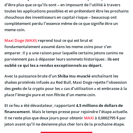
d’être plus que ce qu’ils sont – en imposant de l’utilité à travers
toutes les applications possibles et en prétendant être les prochains
chouchous des investisseurs en capital-risque – beaucoup ont
complètement perdu l’essence même de ce que signifie être un
meme coin.
Maxi Doge (MAXI)
reprend tout ce qui est brut et
fondamentalement assumé dans les meme coins pour s’en
emparer. Il y a une raison pour laquelle certains jetons canins ne
parviennent pas à dépasser leurs sommets historiques :
ils ont
oublié ce qui les a rendus exceptionnels au départ
.
Avec la puissance brute d’un
Shiba Inu musclé
enchaînant les
shakes protéinés infusés au Red Bull, Maxi Doge rejette l’obsession
des geeks de la crypto pour les « cas d’utilisation » et embrasse à la
place l’énergie pure et non filtrée d’un meme coin.
Et ce feu a été dévastateur, rapportant
4,5 millions de dollars de
financement
. Mais le temps presse pour rejoindre l’étape actuelle.
Il ne reste plus que deux jours pour obtenir
MAXI
à 0,0002795 $ par
jeton avant qu’il ne devienne plus cher lors de la prochaine étape.