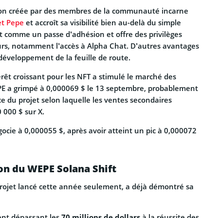
ection créée par des membres de la communauté incarne
et Pepe
et accroît sa visibilité bien au-delà du simple
t comme un passe d’adhésion et offre des privilèges
urs, notamment l’accès à Alpha Chat. D’autres avantages
 développement de la feuille de route.
rêt croissant pour les NFT a stimulé le marché des
PE a grimpé à 0,000069 $ le 13 septembre, probablement
e du projet selon laquelle les ventes secondaires
 000 $ sur X.
gocie à 0,000055 $, après avoir atteint un pic à 0,000072
ion du WEPE Solana Shift
projet lancé cette année seulement, a déjà démontré sa
nt dépassant les
70 millions de dollars
à la réussite des