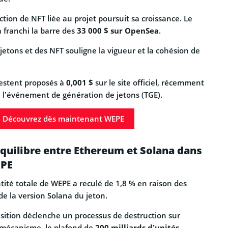
ction de NFT liée au projet poursuit sa croissance. Le
 franchi la barre des
33 000 $ sur OpenSea
.
jetons et des NFT souligne la vigueur et la cohésion de
estent proposés à
0,001 $
sur le site officiel, récemment
l’événement de génération de jetons (TGE).
Découvrez dès maintenant WEPE
équilibre entre Ethereum et Solana dans
EPE
tité totale de WEPE a reculé de 1,8 % en raison des
de la version Solana du jeton.
isition déclenche un processus de destruction sur
 mécanisme, le plafond de
200 milliards d’unités