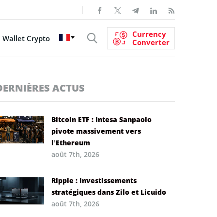
Currency
Wallet Crypto
Converter
DERNIÈRES ACTUS
Bitcoin ETF : Intesa Sanpaolo
pivote massivement vers
l’Ethereum
août 7th, 2026
Ripple : investissements
stratégiques dans Zilo et Licuido
août 7th, 2026