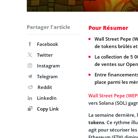
Partager l'article
Pour Résumer
Wall Street Pepe (W
Facebook
de tokens brûlés e
Twitter
La collection de 5
de ventes sur Open
Instagram
Entre financements 
Telegram
place parmi les mè
Reddit
Wall Street Pepe (WEP
LinkedIn
vers Solana (SOL) gag
Copy Link
La semaine dernière,
tokens
. Ce rythme ill
agit pour sécuriser le
Ethereum (ETH) dimin