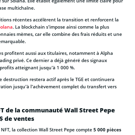
ité sur Solana. Elle établit également une limite claire pour
ase multichaîne.
sitions récentes accélèrent la transition et renforcent la
Solana
. La blockchain s’impose ainsi comme la plus
naies mèmes, car elle combine des frais réduits et une
remarquable.
es profitent aussi aux titulaires, notamment à Alpha
trading privé. Ce dernier a déjà généré des signaux
rofits atteignant jusqu’à 1 000 %.
 destruction restera actif après le TGE et continuera
ation jusqu’à l’achèvement complet du transfert vers
FT de la communauté Wall Street Pepe
$ de ventes
 NFT, la collection Wall Street Pepe compte
5 000 pièces