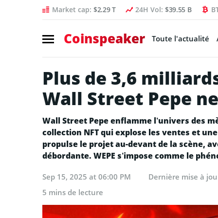
Market cap:
$2.29 T
24H Vol:
$39.55 B
B
Coinspeaker
Toute l'actualité
Plus de 3,6 milliard
Wall Street Pepe ne
Wall Street Pepe enflamme l’univers des mè
collection NFT qui explose les ventes et u
propulse le projet au-devant de la scène, 
débordante. WEPE s’impose comme le phéno
Sep 15, 2025 at 06:00 PM
Dernière mise à jo
5 mins de lecture